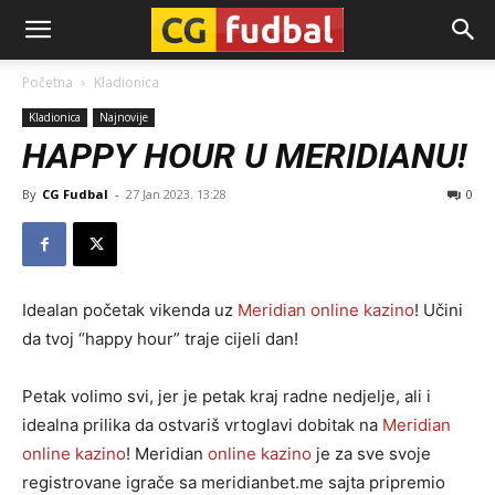
CG-
Početna
Kladionica
Kladionica
Najnovije
Fudbal
HAPPY HOUR U MERIDIANU!
By
CG Fudbal
-
27 Jan 2023. 13:28
0
Idealan početak vikenda uz
Meridian online kazino
! Učini
da tvoj “happy hour” traje cijeli dan!
Petak volimo svi, jer je petak kraj radne nedjelje, ali i
idealna prilika da ostvariš vrtoglavi dobitak na
Meridian
online kazino
! Meridian
online kazino
je za sve svoje
registrovane igrače sa meridianbet.me sajta pripremio