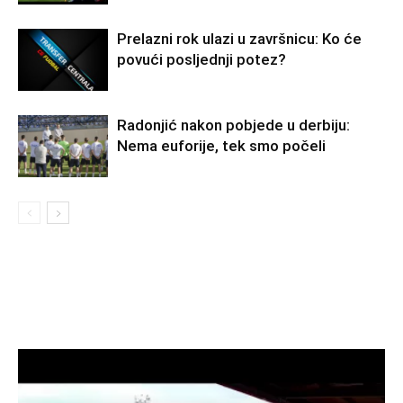
Prelazni rok ulazi u završnicu: Ko će
povući posljednji potez?
Radonjić nakon pobjede u derbiju:
Nema euforije, tek smo počeli