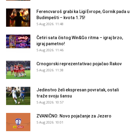
Ferencvaroš grabi ka Ligi Evrope, Gornik pada u
Budimpešti – kvota 1.75!
5 Aug 2026. 11:48
Četiri sata čistog Win&Go ritma – igraj brzo,
igraj pametno!
5 Aug 2026. 11:46
Crnogorski reprezentativac pojačao Rakov
5 Aug 2026. 11:38
Jedinstvo želi ekspresan povratak, ostali
traže svoju šansu
5 Aug 2026. 10:57
ZVANIČNO: Novo pojačanje za Jezero
5 Aug 2026. 10:01