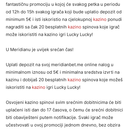
fantastičnu promociju u kojoj će svakog petka u periodu
od 12h do 15h svakog igrača koji bude uplatio depozit od
minimum 5€ i isti iskoristio na cjelokupnoj
kazino
ponudi
nagraditi sa čak 20 besplatnih
kazino
spinova koje igrač
može iskoristiti na kazino igri Lucky Lucky!
U Meridianu je uvijek srećan čas!
Uplati depozit na svoj meridianbet.me online nalog u
minimalnom iznosu od 5€ i minimalna sredstva izvrti na
kazinu i dobijaš 20 besplatnih
kazino
spinova koje možeš
iskoristiti na
kazino
igri Lucky Lucky!
Osvojeni kazino spinovi svim srećnim dobitnicima će biti
uplaćeni isti dan do 17 časova, o čemu će srećni dobitnici
biti obaviješteni putem notifikacije. Svaki igrač može
učestvovati u ovoj promociji jednom dnevno, bez obzira