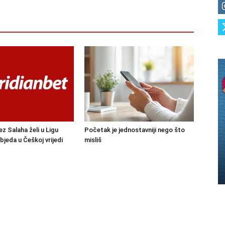
ez Salaha želi u Ligu
Početak je jednostavniji nego što
bjeda u Češkoj vrijedi
misliš