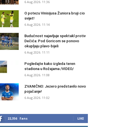
6 Aug 2026. 11:36
O potezu Vinisijusa Žuniora bruji cio
svijet!
6 Aug 2026. 11:14
Budućnost najavljuje spektakl protiv
Dečića: Pod Goricom se ponovo
okupljaju plavo-bijeli
6 Aug 2026. 11:11
Pogledajte kako izgleda teren
stadiona u Rožajama /VIDEO/
6 Aug 2026. 11:08
ZVANIČNO: Jezero predstavilo novo
pojačanje!
6 Aug 2026. 11:02
22,356
Fans
LIKE