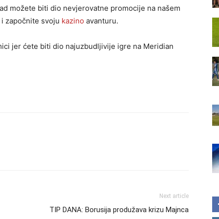
 kad možete biti dio nevjerovatne promocije na našem
 i započnite svoju
kazino
avanturu.
i jer ćete biti dio najuzbudljivije igre na Meridian
Next article
TIP DANA: Borusija produžava krizu Majnca