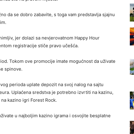
žno da se dobro zabavite, s toga vam predstavlja sjajnu
jim.
nimljiv, jer dolazi sa nevjerovatnom Happy Hour
ntom registracije stiče pravo učešća.
iod. Tokom ove promocije imate mogućnost da uživate
ne spinove.
ovog perioda uplate depozit na svoj nalog na sajtu
ra. Uplaćena sredstva je potrebno izvrtiti na kazinu,
na kazino igri Forest Rock.
vate u najboljim kazino igrama i osvojite besplatne