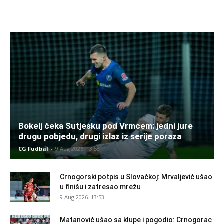
Bokelj čeka Sutjesku pod Vrmcem: jedni jure
drugu pobjedu, drugi izlaz iz serije poraza
CG Fudbal
-
9 Aug 2026. 13:58
Crnogorski potpis u Slovačkoj: Mrvaljević ušao
u finišu i zatresao mrežu
9 Aug 2026. 13:53
Matanović ušao sa klupe i pogodio: Crnogorac