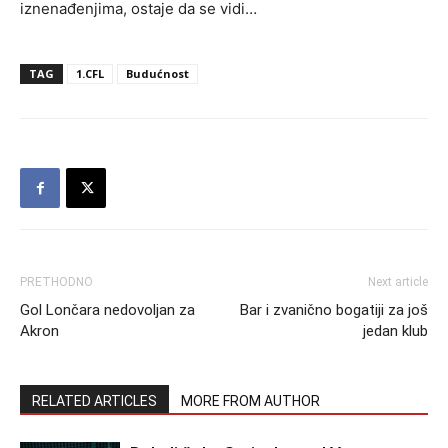
iznenađenjima, ostaje da se vidi…
TAG
1.CFL
Budućnost
PRETHODNO
Next article
Gol Lončara nedovoljan za
Bar i zvanično bogatiji za još
Akron
jedan klub
RELATED ARTICLES
MORE FROM AUTHOR