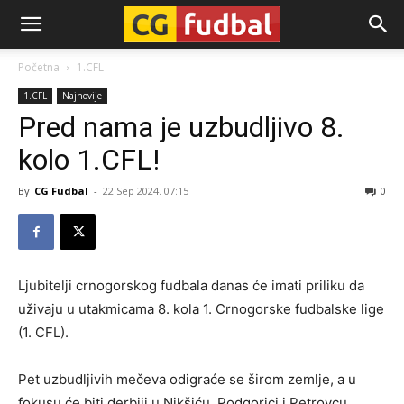
CG-
Početna
1.CFL
1.CFL
Najnovije
Fudbal
Pred nama je uzbudljivo 8.
kolo 1.CFL!
By
CG Fudbal
-
22 Sep 2024. 07:15
0
Ljubitelji crnogorskog fudbala danas će imati priliku da
uživaju u utakmicama 8. kola 1. Crnogorske fudbalske lige
(1. CFL).
Pet uzbudljivih mečeva odigraće se širom zemlje, a u
fokusu će biti derbiji u Nikšiću, Podgorici i Petrovcu.