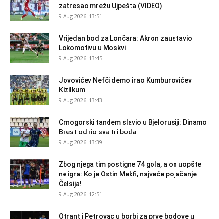
zatresao mrežu Ujpešta (VIDEO)
9 Aug 2026. 13:51
Vrijedan bod za Lončara: Akron zaustavio
Lokomotivu u Moskvi
9 Aug 2026. 13:45
Jovovićev Nefči demolirao Kumburovićev
Kizilkum
9 Aug 2026. 13:43
Crnogorski tandem slavio u Bjelorusiji: Dinamo
Brest odnio sva tri boda
9 Aug 2026. 13:39
Zbog njega tim postigne 74 gola, a on uopšte
ne igra: Ko je Ostin Mekfi, najveće pojačanje
Čelsija!
9 Aug 2026. 12:51
Otrant i Petrovac u borbi za prve bodove u