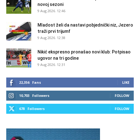
novoj sezoni
9 Aug 2026. 12:46
Mladost želi da nastavi pobjednički niz, Jezero
traži prvi trijumf
9 Aug 2026. 12:38
Nikić ekspresno pronašao novi klub: Potpisao
ugovor na tri godine
9 Aug 2026. 12:31
22,356
Fans
LIKE
10,703
Followers
FOLLOW
678
Followers
FOLLOW