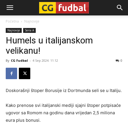
CG-
Početna
Najnovije
Najnovije
Seria A
Fudbal
Humels u italijanskom
velikanu!
By
CG Fudbal
-
4 Sep 2024. 11:12
0
Doskorašnji štoper Borusije iz Dortmunda seli se u Italiju.
Kako prenose svi italijanski mediji sjajni štoper potpisaće
ugovor sa Romom na godinu dana vrijedan 2,5 miliona
eura plus bonusi.