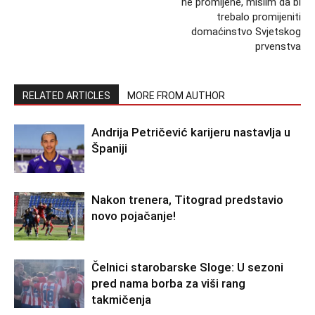
ne promijene, mislim da bi
trebalo promijeniti
domaćinstvo Svjetskog
prvenstva
RELATED ARTICLES
MORE FROM AUTHOR
Andrija Petričević karijeru nastavlja u
Španiji
Nakon trenera, Titograd predstavio
novo pojačanje!
Čelnici starobarske Sloge: U sezoni
pred nama borba za viši rang
takmičenja