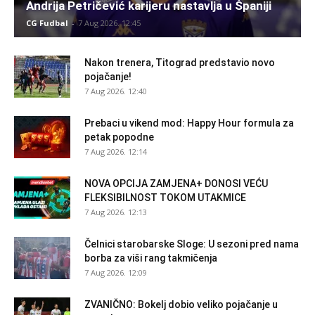
Andrija Petričević karijeru nastavlja u Španiji
CG Fudbal
-
7 Aug 2026. 12:45
Nakon trenera, Titograd predstavio novo
pojačanje!
7 Aug 2026. 12:40
Prebaci u vikend mod: Happy Hour formula za
petak popodne
7 Aug 2026. 12:14
NOVA OPCIJA ZAMJENA+ DONOSI VEĆU
FLEKSIBILNOST TOKOM UTAKMICE
7 Aug 2026. 12:13
Čelnici starobarske Sloge: U sezoni pred nama
borba za viši rang takmičenja
7 Aug 2026. 12:09
ZVANIČNO: Bokelj dobio veliko pojačanje u