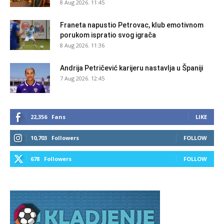
8 Aug 2026. 11:45
Franeta napustio Petrovac, klub emotivnom
porukom ispratio svog igrača
8 Aug 2026. 11:36
Andrija Petričević karijeru nastavlja u Španiji
7 Aug 2026. 12:45
22,356
Fans
LIKE
10,703
Followers
FOLLOW
678
Followers
FOLLOW