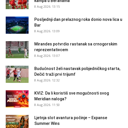
kampa u Beranama
8 Aug 2026. 13:15
Posljednji dan prelaznog roka donio nova lica u
Bar
8 Aug 2026. 13:09
Mirandes potvrdio rastanak sa crnogorskim
reprezentativcem
8 Aug 2026. 13:07
Budućnost želi nastavak pobjedničkog starta,
Dečić traži prvi trijumf
8 Aug 2026. 12:32
KVIZ: Da li koristiš sve mogućnosti svog
Meridian naloga?
8 Aug 2026. 11:50
Ljetnja slot avantura počinje – Expanse
Summer Wins