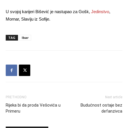
U svojoj karijeri Bišević je nastupao za Gošk,
Jedinstvo
,
Mornar, Slaviju iz Sofije.
TAG
Ibar
PRETHODNO
Next article
Rijeka bi da proda Vešovića u
Budućnost ostaje bez
Primeru
defanzivca