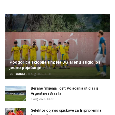
Podgorica sklopila tim: Na DG arenu stiglo još
jedno pojačanje
CG Fudbal
-
8 Aug 2026. 13:31
Berane “mijenja lice”: Pojačanja stigla i iz
Argentine i Brazila
8 Aug 2026. 13:29
Selektor objavio spiskove za tri pripremna