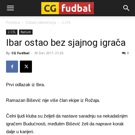
CG-
Početna
Ostala takmičenja
2.CFL
2.CFL
feature
Fudbal
Ibar ostao bez sjajnog igrača
By
CG Fudbal
-
30 Dec 2017. 21:26
0
Prvi odlazak iz Ibra.
Ramazan Bišević nije više član ekipe iz Rožaja.
Čelni ljudi kluba su željeli da nastave saradnju sa nekadašnjim
igračem Budućnosti, međutim Bišević želi da naprave korak
dalje u karijeri.