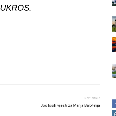
UKROS.
Next article
Još loših vijesti za Marija Balotelija