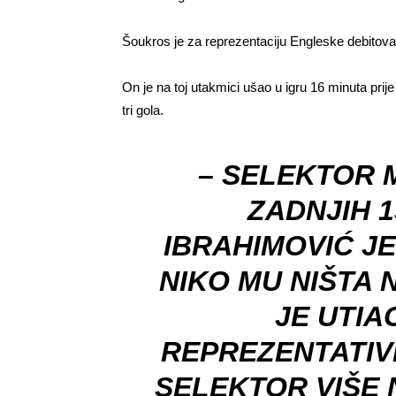
Šoukros je za reprezentaciju Engleske debitova
On je na toj utakmici ušao u igru 16 minuta prij
tri gola.
– SELEKTOR 
ZADNJIH 1
IBRAHIMOVIĆ JE
NIKO MU NIŠTA 
JE UTIA
REPREZENTATIV
SELEKTOR VIŠE 