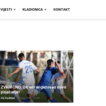
VIJESTI
KLADIONICA
KONTAKT
ZVANIČNO: Otrant angažovao novo
pojačanje!
CG Fudbal
-
7 Aug 2026. 11:36