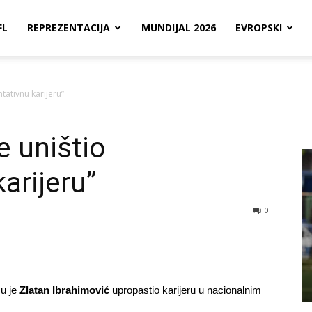
FL
REPREZENTACIJA
MUNDIJAL 2026
EVROPSKI
tativnu karijeru”
e uništio
arijeru”
0
mu je
Zlatan Ibrahimović
upropastio karijeru u nacionalnim