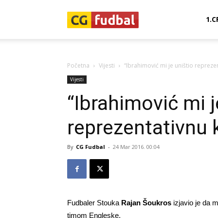
CG-
1.C
Fudbal
Početna
Vijesti
“Ibrahimović mi je uništio reprezen
Vijesti
“Ibrahimović mi j
reprezentativnu k
By
CG Fudbal
-
24 Mar 2016. 00:04
Fudbaler Stouka
Rajan Šoukros
izjavio je da 
timom Engleske.