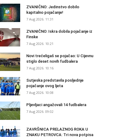
ZVANIČNO: Jedinstvo dobilo
kapitalno pojačanje!
7 Aug 2026. 11:31
ZVANIČNO: Iskra dobila pojačanje iz
Finske
7 Aug 2026. 10:21
Novi trećeligaš se pojačao: U Cijevnu
stiglo deset novih fudbalera
7 Aug 2026. 10:16
Sutjeska predstavila posljednje
pojačanje ovog ljeta
7 Aug 2026. 10:08
Pljevljaci angažovali 14 fudbalera
7 Aug 2026. 09:02
ZAVRŠNICA PRELAZNOG ROKA U
ZNAKU PETROVCA: Tri nova potpisa