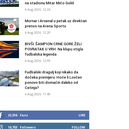
na stadionu Mitar Mićo Goliš
6 Aug 2026. 12:26
Mornar i Arsenal u petak uz direktan
prenos na Arena Sportu
6 Aug 2026. 12:20
BIVŠI ŠAMPION CRNE GORE ŽELI
POVRATAK U VRH: Na klupu stigla
fudbalska legenda
6 Aug 2026. 12:09
Fudbalski dragulj koji nikako da
dočeka premijeru: Hoće li Lovćen
ponovo biti domaćin daleko od
Cetinja?
6 Aug 2026. 11:49
22,356
Fans
LIKE
10,703
Followers
FOLLOW