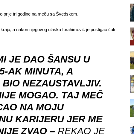
o prije tri godine na meču sa Švedskom.
e kraja, a nakon njegovog ulaska Ibrahimović je postigao čak
MI JE DAO ŠANSU U
5-AK MINUTA, A
 BIO NEZAUSTAVLJIV.
NIJE MOGAO. TAJ MEČ
CAO NA MOJU
NU KARIJERU JER ME
NIJE ZVAO –
REKAO JE