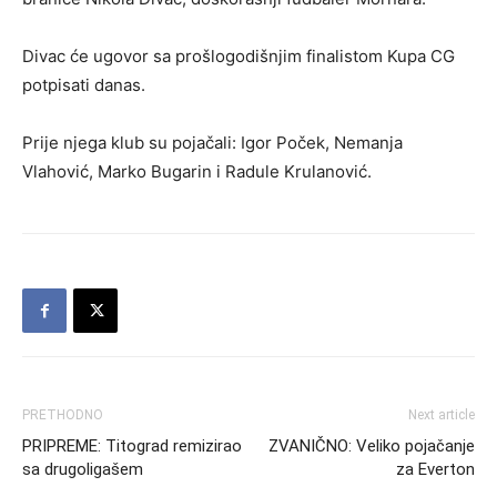
Divac će ugovor sa prošlogodišnjim finalistom Kupa CG
potpisati danas.
Prije njega klub su pojačali: Igor Poček, Nemanja
Vlahović, Marko Bugarin i Radule Krulanović.
PRETHODNO
Next article
PRIPREME: Titograd remizirao
ZVANIČNO: Veliko pojačanje
sa drugoligašem
za Everton