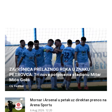
ZAVRŠNICA PRELAZNOG ROKA U ZNAKU
PETROVCA: Tri nova potpisa na stadionu Mitar
Mićo Goliš
CG Fudbal
-
6 Aug 2026. 12:26
Mornar i Arsenal u petak uz direktan prenos na
Arena Sportu
6 Aug 2026. 12:20