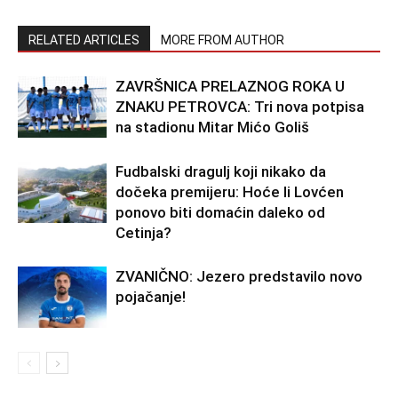
RELATED ARTICLES
MORE FROM AUTHOR
ZAVRŠNICA PRELAZNOG ROKA U
ZNAKU PETROVCA: Tri nova potpisa
na stadionu Mitar Mićo Goliš
Fudbalski dragulj koji nikako da
dočeka premijeru: Hoće li Lovćen
ponovo biti domaćin daleko od
Cetinja?
ZVANIČNO: Jezero predstavilo novo
pojačanje!