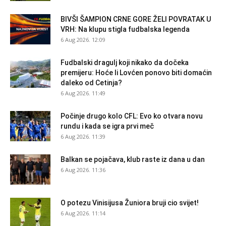
BIVŠI ŠAMPION CRNE GORE ŽELI POVRATAK U
VRH: Na klupu stigla fudbalska legenda
6 Aug 2026. 12:09
Fudbalski dragulj koji nikako da dočeka
premijeru: Hoće li Lovćen ponovo biti domaćin
daleko od Cetinja?
6 Aug 2026. 11:49
Počinje drugo kolo CFL: Evo ko otvara novu
rundu i kada se igra prvi meč
6 Aug 2026. 11:39
Balkan se pojačava, klub raste iz dana u dan
6 Aug 2026. 11:36
O potezu Vinisijusa Žuniora bruji cio svijet!
6 Aug 2026. 11:14