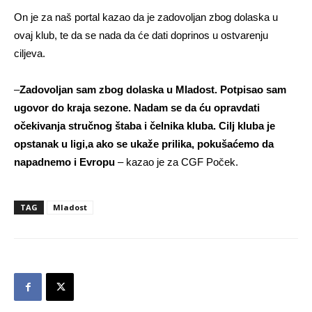
On je za naš portal kazao da je zadovoljan zbog dolaska u
ovaj klub, te da se nada da će dati doprinos u ostvarenju
ciljeva.
–
Zadovoljan sam zbog dolaska u Mladost. Potpisao sam
ugovor do kraja sezone. Nadam se da ću opravdati
očekivanja stručnog štaba i čelnika kluba. Cilj kluba je
opstanak u ligi,a ako se ukaže prilika, pokušaćemo da
napadnemo i Evropu
– kazao je za CGF Poček.
TAG
Mladost