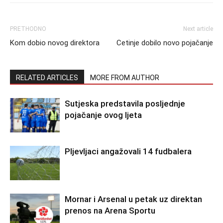
PRETHODNO
Next article
Kom dobio novog direktora
Cetinje dobilo novo pojačanje
RELATED ARTICLES
MORE FROM AUTHOR
Sutjeska predstavila posljednje
pojačanje ovog ljeta
Pljevljaci angažovali 14 fudbalera
Mornar i Arsenal u petak uz direktan
prenos na Arena Sportu