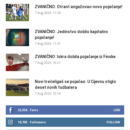
ZVANIČNO: Otrant angažovao novo pojačanje!
7 Aug 2026. 11:36
ZVANIČNO: Jedinstvo dobilo kapitalno
pojačanje!
7 Aug 2026. 11:31
ZVANIČNO: Iskra dobila pojačanje iz Finske
7 Aug 2026. 10:21
Novi trećeligaš se pojačao: U Cijevnu stiglo
deset novih fudbalera
7 Aug 2026. 10:16
22,356
Fans
LIKE
10,703
Followers
FOLLOW