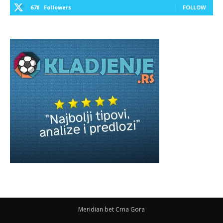
678
Followers
FOLLOW
Meridian bet Crna Gora