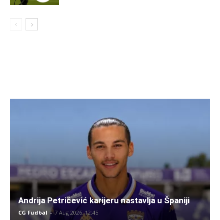
Andrija Petričević karijeru nastavlja u Španiji
CG Fudbal
-
7 Aug 2026. 12:45