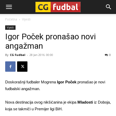
CG-
Početna
Vijesti
Vijesti
Fudbal
Igor Poček pronašao novi
angažman
By
CG Fudbal
-
28 Jan 2016. 00:00
0
Doskorašnji fudbaler Mogrena
Igor Poček
pronašao je novi
fudbalski angažman.
Nova destinacija ovog nikšićanina je ekipa
Mladosti
iz Doboja,
koja se takmiči u Premijer ligi BiH.