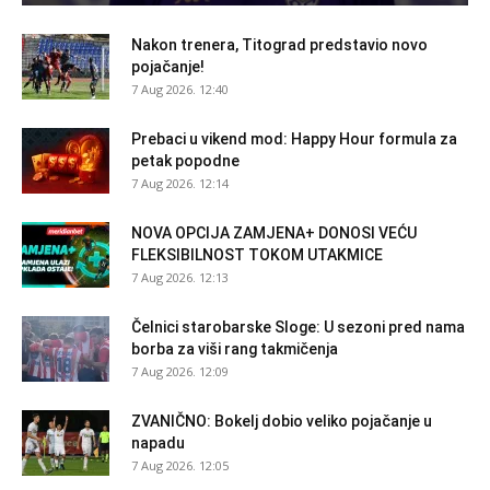
Nakon trenera, Titograd predstavio novo
pojačanje!
7 Aug 2026. 12:40
Prebaci u vikend mod: Happy Hour formula za
petak popodne
7 Aug 2026. 12:14
NOVA OPCIJA ZAMJENA+ DONOSI VEĆU
FLEKSIBILNOST TOKOM UTAKMICE
7 Aug 2026. 12:13
Čelnici starobarske Sloge: U sezoni pred nama
borba za viši rang takmičenja
7 Aug 2026. 12:09
ZVANIČNO: Bokelj dobio veliko pojačanje u
napadu
7 Aug 2026. 12:05