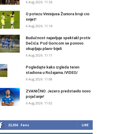
6 Aug 2026. 11:36
O potezu Vinisijusa Žuniora bruji cio
svijet!
6 Aug 2026. 11:14
Budućnost najavljuje spektakl protiv
Dečića: Pod Goricom se ponovo
okupljaju plavo-bijeli
6 Aug 2026. 11:11
Pogledajte kako izgleda teren
stadiona u Rožajama /VIDEO/
6 Aug 2026. 11:08
ZVANIČNO: Jezero predstavilo novo
pojačanje!
6 Aug 2026. 11:02
22,356
Fans
LIKE