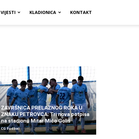
VIJESTI
KLADIONICA
KONTAKT
ZAVRŠNICA PRELAZNOG ROKA U
ZNAKU PETROVCA: Tri nova potpisa
na stadionu Mitar Mićo Goliš
CG Fudbal
-
6 Aug 2026. 12:26