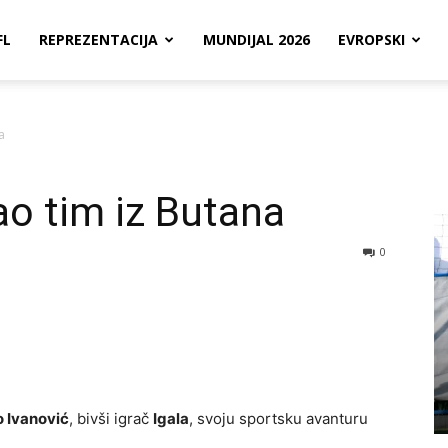
FL
REPREZENTACIJA
MUNDIJAL 2026
EVROPSKI
a
ao tim iz Butana
0
 Ivanović
, bivši igrač
Igala
, svoju sportsku avanturu