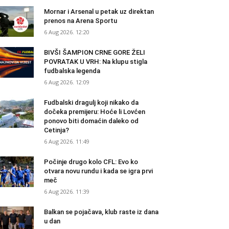
Mornar i Arsenal u petak uz direktan
prenos na Arena Sportu
6 Aug 2026. 12:20
BIVŠI ŠAMPION CRNE GORE ŽELI
POVRATAK U VRH: Na klupu stigla
fudbalska legenda
6 Aug 2026. 12:09
Fudbalski dragulj koji nikako da
dočeka premijeru: Hoće li Lovćen
ponovo biti domaćin daleko od
Cetinja?
6 Aug 2026. 11:49
Počinje drugo kolo CFL: Evo ko
otvara novu rundu i kada se igra prvi
meč
6 Aug 2026. 11:39
Balkan se pojačava, klub raste iz dana
u dan