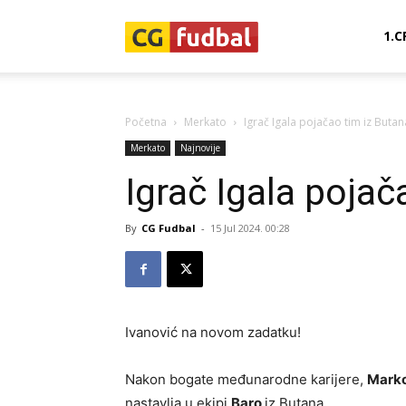
CG-
1.C
Fudbal
Početna
Merkato
Igrač Igala pojačao tim iz Butan
Merkato
Najnovije
Igrač Igala pojač
By
CG Fudbal
-
15 Jul 2024. 00:28
Ivanović na novom zadatku!
Nakon bogate međunarodne karijere,
Marko
nastavlja u ekipi
Baro
iz Butana.