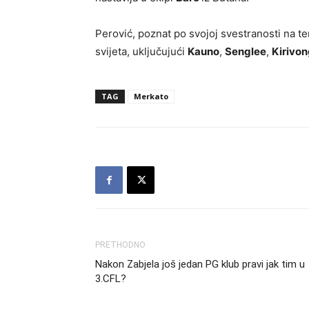
Perović, poznat po svojoj svestranosti na 
svijeta, uključujući
Kauno
,
Senglee
,
Kirivo
TAG
Merkato
PRETHODNO
Nakon Zabjela još jedan PG klub pravi jak tim u
3.CFL?