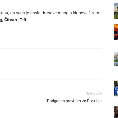
terenu, do sada je nosio dresove mnogih klubova širom
ng
,
Čitvan
i
Tifi
.
Next article
Podgorica pravi tim za Prvu ligu