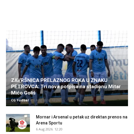
ZAVRŠNICA PRELAZNOG ROKA U ZNAKU
PETROVCA: Tri nova potpisa na stadionu Mitar
Mićo Goliš
CG Fudbal
-
6 Aug 2026. 12:26
Mornar i Arsenal u petak uz direktan prenos na
Arena Sportu
6 Aug 2026. 12:20