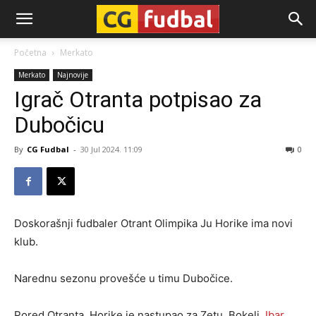
CG-
Početna
Merkato
Merkato
Najnovije
Fudbal
Igrač Otranta potpisao za
Dubočicu
By
CG Fudbal
-
30 Jul 2024. 11:09
0
Doskorašnji fudbaler Otrant Olimpika Ju Horike ima novi
klub.
Narednu sezonu provešće u timu Dubočice.
Pored Otranta, Horike je nastupao za Zetu, Bokelj,
Ibar
,