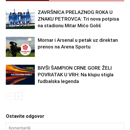
ZAVRŠNICA PRELAZNOG ROKA U
ZNAKU PETROVCA: Tri nova potpisa
na stadionu Mitar Mićo Goliš
Mornar i Arsenal u petak uz direktan
prenos na Arena Sportu
BIVŠI ŠAMPION CRNE GORE ŽELI
POVRATAK U VRH: Na klupu stigla
fudbalska legenda
Ostavite odgovor