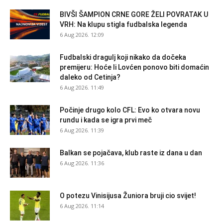
BIVŠI ŠAMPION CRNE GORE ŽELI POVRATAK U
VRH: Na klupu stigla fudbalska legenda
6 Aug 2026. 12:09
Fudbalski dragulj koji nikako da dočeka
premijeru: Hoće li Lovćen ponovo biti domaćin
daleko od Cetinja?
6 Aug 2026. 11:49
Počinje drugo kolo CFL: Evo ko otvara novu
rundu i kada se igra prvi meč
6 Aug 2026. 11:39
Balkan se pojačava, klub raste iz dana u dan
6 Aug 2026. 11:36
O potezu Vinisijusa Žuniora bruji cio svijet!
6 Aug 2026. 11:14