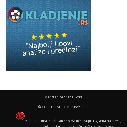
Meridian bet Crna Gora
© CG-FUDBAL.COM - Since 2010
Maloletnicima je zabranjeno da učestvuju u igrama na sreću,
učešće u igrama na sreću može izazvati zavisnost.