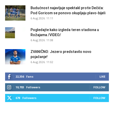
Budućnost najavljuje spektakl protiv Dečića:
Pod Goricom se ponovo okupljaju plavo-bijeli
6 Aug 2026. 11:11
Pogledajte kako izgleda teren stadiona u
Rožajama /VIDEO/
6 Aug 2026. 11:08
ZVANIČNO: Jezero predstavilo novo
pojačanje!
6 Aug 2026. 11:02
22,356
Fans
LIKE
10,703
Followers
FOLLOW
678
Followers
FOLLOW