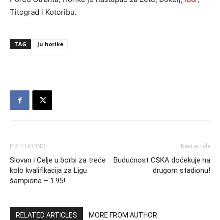
Titograd i Kotoribu.
TAG
Ju horike
PRETHODNO
Next article
Slovan i Celje u borbi za treće
Budućnost CSKA dočekuje na
kolo kvalifikacija za Ligu
drugom stadionu!
šampiona – 1.95!
RELATED ARTICLES
MORE FROM AUTHOR