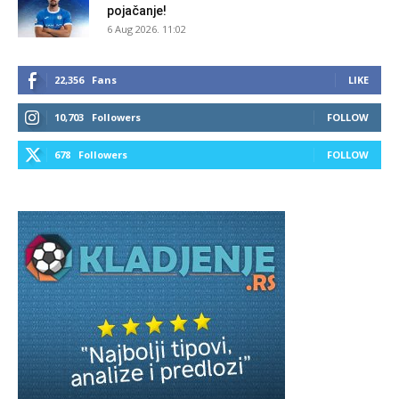
pojačanje!
6 Aug 2026. 11:02
22,356
Fans
LIKE
10,703
Followers
FOLLOW
678
Followers
FOLLOW