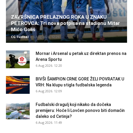
ZAVRŠNICA PRELAZNOG ROKA U ZNAKU
PETROVCA: Tri nova potpisa na stadionu Mitar
Mićo Goliš
CG Fudbal
-
6 Aug 2026. 12:26
Mornar i Arsenal u petak uz direktan prenos na
Arena Sportu
6 Aug 2026. 12:20
BIVŠI ŠAMPION CRNE GORE ŽELI POVRATAK U
VRH: Na klupu stigla fudbalska legenda
6 Aug 2026. 12:09
Fudbalski dragulj koji nikako da dočeka
premijeru: Hoće li Lovćen ponovo biti domaćin
daleko od Cetinja?
6 Aug 2026. 11:49