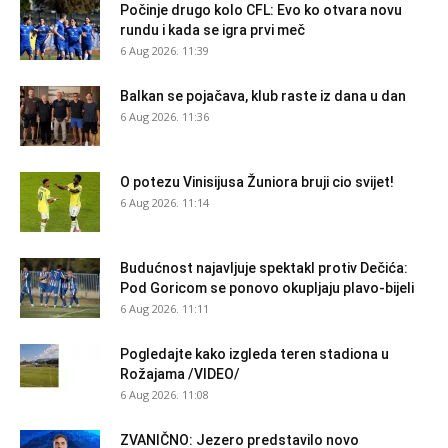
Počinje drugo kolo CFL: Evo ko otvara novu
rundu i kada se igra prvi meč
6 Aug 2026. 11:39
Balkan se pojačava, klub raste iz dana u dan
6 Aug 2026. 11:36
O potezu Vinisijusa Žuniora bruji cio svijet!
6 Aug 2026. 11:14
Budućnost najavljuje spektakl protiv Dečića:
Pod Goricom se ponovo okupljaju plavo-bijeli
6 Aug 2026. 11:11
Pogledajte kako izgleda teren stadiona u
Rožajama /VIDEO/
6 Aug 2026. 11:08
ZVANIČNO: Jezero predstavilo novo