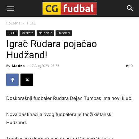
CG-
Početna
1.CFL
1.CFL
Merkato
Najnovije
Transferi
Fudbal
Igrač Rudara pojačao
Hudžand!
By
Madza
-
17 Aug 2023. 08:56
0
Doskorašnji fudbaler Rudara Dejan Tumbas ima novi klub.
Nova destinacija ovog fudbalera je tadžikistanski
Hudžand.
Tumbas je u karijeri nastupao za Dinamo Vranje i