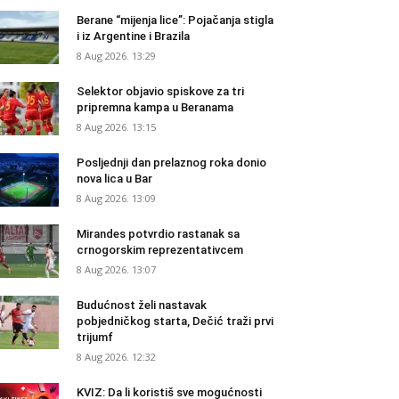
Berane “mijenja lice”: Pojačanja stigla
i iz Argentine i Brazila
8 Aug 2026. 13:29
Selektor objavio spiskove za tri
pripremna kampa u Beranama
8 Aug 2026. 13:15
Posljednji dan prelaznog roka donio
nova lica u Bar
8 Aug 2026. 13:09
Mirandes potvrdio rastanak sa
crnogorskim reprezentativcem
8 Aug 2026. 13:07
Budućnost želi nastavak
pobjedničkog starta, Dečić traži prvi
trijumf
8 Aug 2026. 12:32
KVIZ: Da li koristiš sve mogućnosti