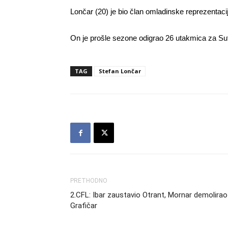
Lončar (20) je bio član omladinske reprezentac
On je prošle sezone odigrao 26 utakmica za Sutj
TAG
Stefan Lončar
PRETHODNO
2.CFL: Ibar zaustavio Otrant, Mornar demolirao
Grafičar