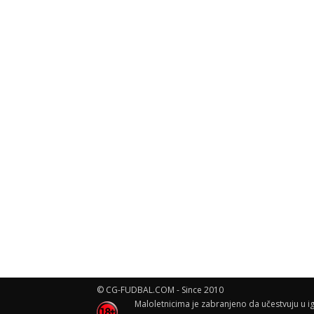
© CG-FUDBAL.COM - Since 2010
Maloletnicima je zabranjeno da učestvuju u ig