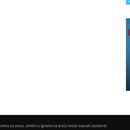
rama na sreću, učešće u igrama na sreću može izazvati zavisnost.