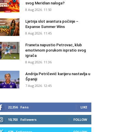
svog Meridian naloga?
8 Aug 2026. 11:50
Ljetnja slot avantura počinje –
Expanse Summer Wins
8 Aug 2026. 11:45
Franeta napustio Petrovac, klub
emotivnom porukom ispratio svog
igrača
8 Aug 2026. 11:36
Andrija Petričević karijeru nastavlja u
Španiji
7 Aug 2026. 12:45
22,356
Fans
LIKE
10,703
Followers
FOLLOW
678
Followers
FOLLOW