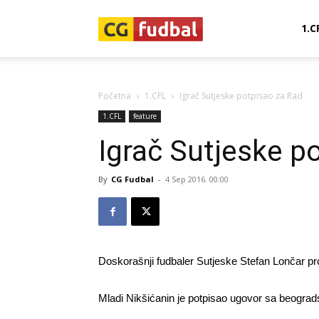
CG-
1.C
Fudbal
Početna
1.CFL
Igrač Sutjeske potpisao za Rad
1.CFL
feature
Igrač Sutjeske p
By
CG Fudbal
-
4 Sep 2016. 00:00
Doskorašnji fudbaler Sutjeske Stefan Lončar p
Mladi Nikšićanin je potpisao ugovor sa beogra