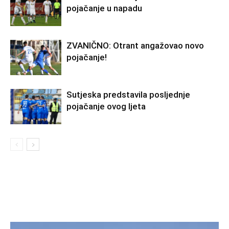
pojačanje u napadu
ZVANIČNO: Otrant angažovao novo
pojačanje!
Sutjeska predstavila posljednje
pojačanje ovog ljeta