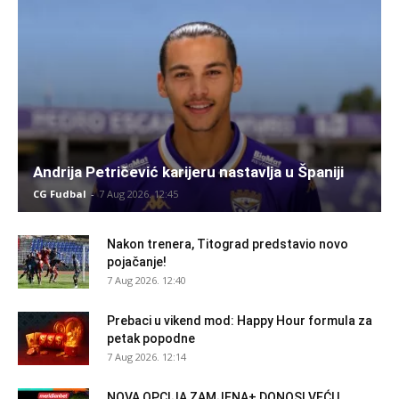
Andrija Petričević karijeru nastavlja u Španiji
CG Fudbal
-
7 Aug 2026. 12:45
Nakon trenera, Titograd predstavio novo
pojačanje!
7 Aug 2026. 12:40
Prebaci u vikend mod: Happy Hour formula za
petak popodne
7 Aug 2026. 12:14
NOVA OPCIJA ZAMJENA+ DONOSI VEĆU