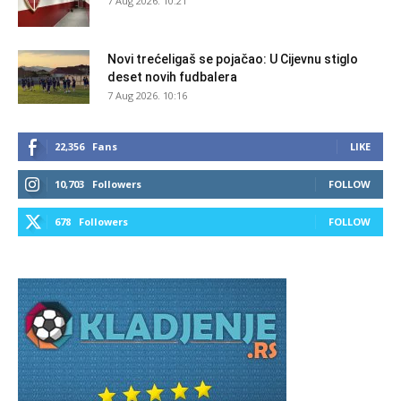
7 Aug 2026. 10:21
Novi trećeligaš se pojačao: U Cijevnu stiglo
deset novih fudbalera
7 Aug 2026. 10:16
22,356
Fans
LIKE
10,703
Followers
FOLLOW
678
Followers
FOLLOW