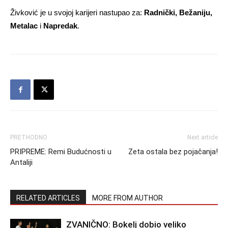
Živković je u svojoj karijeri nastupao za:
Radnički, Bežaniju,
Metalac
i
Napredak
.
PRETHODNO
Next article
PRIPREME: Remi Budućnosti u
Zeta ostala bez pojačanja!
Antaliji
RELATED ARTICLES
MORE FROM AUTHOR
ZVANIČNO: Bokelj dobio veliko