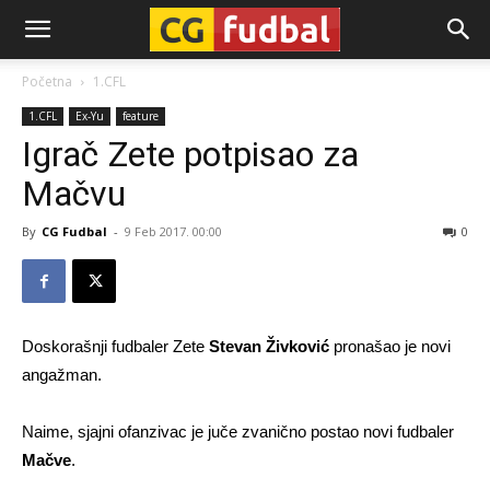
CG-
Početna
1.CFL
1.CFL
Ex-Yu
feature
Fudbal
Igrač Zete potpisao za
Mačvu
By
CG Fudbal
-
9 Feb 2017. 00:00
0
Doskorašnji fudbaler Zete
Stevan Živković
pronašao je novi
angažman.
Naime, sjajni ofanzivac je juče zvanično postao novi fudbaler
Mačve
.