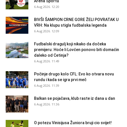
Arena Sportu
6 Aug 2026. 12:20
BIVŠI ŠAMPION CRNE GORE ŽELI POVRATAK U
VRH: Na klupu stigla fudbalska legenda
6 Aug 2026. 12:09
Fudbalski dragulj koji nikako da dočeka
premijeru: Hoće li Lovćen ponovo biti domaćin
daleko od Cetinja?
6 Aug 2026. 11:49
Počinje drugo kolo CFL: Evo ko otvara novu
rundu i kada se igra prvi meč
6 Aug 2026. 11:39
Balkan se pojačava, klub raste iz dana u dan
6 Aug 2026. 11:36
O potezu Vinisijusa Žuniora bruji cio svijet!