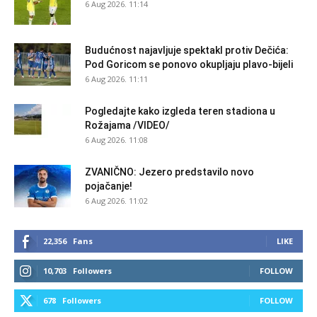
6 Aug 2026. 11:14
Budućnost najavljuje spektakl protiv Dečića:
Pod Goricom se ponovo okupljaju plavo-bijeli
6 Aug 2026. 11:11
Pogledajte kako izgleda teren stadiona u
Rožajama /VIDEO/
6 Aug 2026. 11:08
ZVANIČNO: Jezero predstavilo novo
pojačanje!
6 Aug 2026. 11:02
22,356
Fans
LIKE
10,703
Followers
FOLLOW
678
Followers
FOLLOW