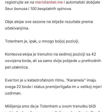
registrujte se na
meridianbet.me
i automatski dobijate
5eur bonusa i 100 besplatnih spinova.
Obje ekipe ove sezone ne bilježe rezultate prema
očekivanjima.
Totenhem je, ipak, u mnogo boljoj poziciji.
Konteova ekipa je trenutno na sedmoj poziciji sa 42
osvojena boda, ali sa samo dvije pobjede u prethodnih
pet utakmica.
Everton je u katastrofalnom ritmu. ”Karamele” imaju
svega 22 boda i status premijerligaša im u velikoj mjeri
uzdrman.
Mišljenja smo da je Totenhem u ovom trenutku bliži