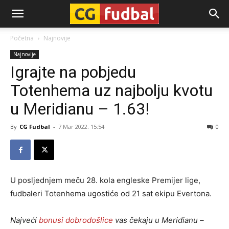
CG-
Početna
Najnovije
Najnovije
Fudbal
Igrajte na pobjedu
Totenhema uz najbolju kvotu
u Meridianu – 1.63!
By
CG Fudbal
-
7 Mar 2022. 15:54
0
U posljednjem meču 28. kola engleske Premijer lige,
fudbaleri Totenhema ugostiće od 21 sat ekipu Evertona.
Najveći
bonusi dobrodošlice
vas čekaju u Meridianu –