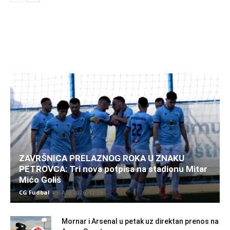
ZAVRŠNICA PRELAZNOG ROKA U ZNAKU
PETROVCA: Tri nova potpisa na stadionu Mitar
Mićo Goliš
CG Fudbal
-
6 Aug 2026. 12:26
Mornar i Arsenal u petak uz direktan prenos na