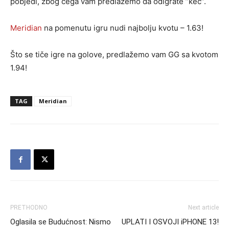
pobjedi, zbog čega vam predlažemo da odigrate ”kec”.
Meridian
na pomenutu igru nudi najbolju kvotu – 1.63!
Što se tiče igre na golove, predlažemo vam GG sa kvotom
1.94!
TAG
Meridian
PRETHODNO
Next article
Oglasila se Budućnost: Nismo
UPLATI I OSVOJI iPHONE 13!