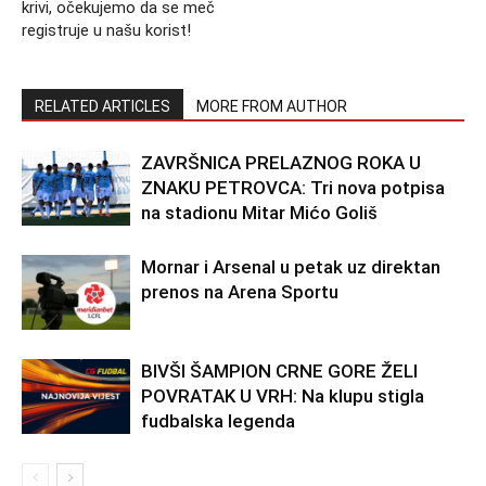
krivi, očekujemo da se meč
registruje u našu korist!
RELATED ARTICLES
MORE FROM AUTHOR
ZAVRŠNICA PRELAZNOG ROKA U
ZNAKU PETROVCA: Tri nova potpisa
na stadionu Mitar Mićo Goliš
Mornar i Arsenal u petak uz direktan
prenos na Arena Sportu
BIVŠI ŠAMPION CRNE GORE ŽELI
POVRATAK U VRH: Na klupu stigla
fudbalska legenda