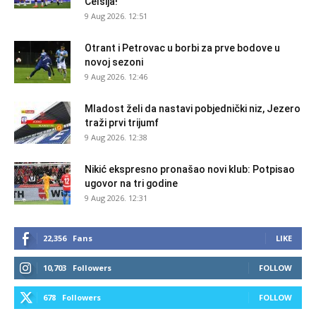
Čelsija!
9 Aug 2026. 12:51
Otrant i Petrovac u borbi za prve bodove u
novoj sezoni
9 Aug 2026. 12:46
Mladost želi da nastavi pobjednički niz, Jezero
traži prvi trijumf
9 Aug 2026. 12:38
Nikić ekspresno pronašao novi klub: Potpisao
ugovor na tri godine
9 Aug 2026. 12:31
22,356
Fans
LIKE
10,703
Followers
FOLLOW
678
Followers
FOLLOW