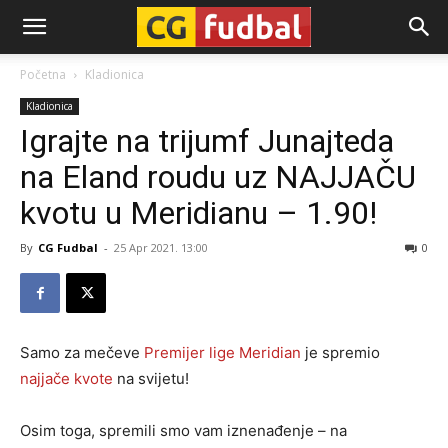
CG-
Početna
Kladionica
Kladionica
Fudbal
Igrajte na trijumf Junajteda
na Eland roudu uz NAJJAČU
kvotu u Meridianu – 1.90!
By
CG Fudbal
-
25 Apr 2021. 13:00
0
Samo za mečeve
Premijer lige
Meridian
je spremio
najjače kvote
na svijetu!
Osim toga, spremili smo vam iznenađenje – na