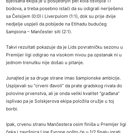
Bjelisana ekipa je u posljednjih pet kola osvojila 11
bodova, a treba posebno istaći da su odigrali neriješeno
sa Čelsijem (0:0) i Liverpulom (1:1), dok su prije dvije
nedjelje uspjeli da pobijede na Etihadu budućeg
šampiona – Mančester siti (2:1).
Takvi rezultati pokazuje da je Lids povratničku sezonu u
Premijer ligi odigrao na visokom nivou pa opstanak ni u
jednom trenutku nije došao u pitanje.
Junajted je sa druge strane imao šampionske ambicije.
Uspijevali su ”crveni đavoli” da prate gradskog rivala do
polovine prvenstva, ali je onda veliki kvalitet ”građana”
isplivao pa je Solskjerova ekipa položila oružje u toj
borbi.
Ipak, crvenu stranu Mančestera osim finiša u Premijer ligi
čeka i završnica Lige Evrope pošto će u 1/2 finalu igrati