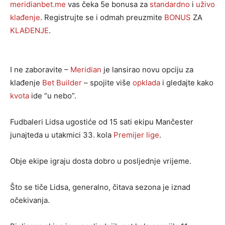
meridianbet.me
vas čeka 5e bonusa za
standardno
i
uživo
klađenje
. Registrujte se i odmah preuzmite
BONUS
ZA
KLAĐENJE
.
I ne zaboravite –
Meridian
je lansirao novu opciju za
klađenje
Bet Builder
– spojite više
opklada
i gledajte kako
kvota
ide “u nebo”.
Fudbaleri Lidsa ugostiće od 15 sati ekipu Mančester
junajteda u utakmici 33. kola
Premijer lige
.
Obje ekipe igraju dosta dobro u posljednje vrijeme.
Što se tiče Lidsa, generalno, čitava sezona je iznad
očekivanja.