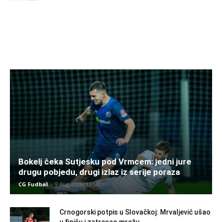
Bokelj čeka Sutjesku pod Vrmcem: jedni jure
drugu pobjedu, drugi izlaz iz serije poraza
CG Fudbal
-
9 Aug 2026. 13:58
Crnogorski potpis u Slovačkoj: Mrvaljević ušao