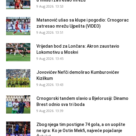
u finišu i zatresao mrežu
9 Aug 2026. 13:53
Matanović ušao sa klupe i pogodio: Crnogorac
zatresao mrežu Ujpešta (VIDEO)
9 Aug 2026. 13:51
Vrijedan bod za Lončara: Akron zaustavio
Lokomotivu u Moskvi
9 Aug 2026. 13:45
Jovovićev Nefči demolirao Kumburovićev
Kizilkum
9 Aug 2026. 13:43
Crnogorski tandem slavio u Bjelorusiji: Dinamo
Brest odnio sva tri boda
9 Aug 2026. 13:39
Zbog njega tim postigne 74 gola, a on uopšte
ne igra: Ko je Ostin Mekfi, najveće pojačanje