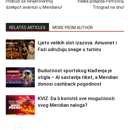
Pridruži se nevjerovatnoj
Velika pobjeda Petrovca,
dzekpot avanturi u Meridianu!
Titograd na dnu!
RELATED ARTICLES
MORE FROM AUTHOR
Ljeto velikih slot izazova: Amusnet i
Fazi udružuju snage u turniru
Budućnost sportskog klađenja je
stigla – AI sastavlja tiket, a Meridian
donosi cashback pogodnost
KVIZ: Da li koristiš sve mogućnosti
svog Meridian naloga?