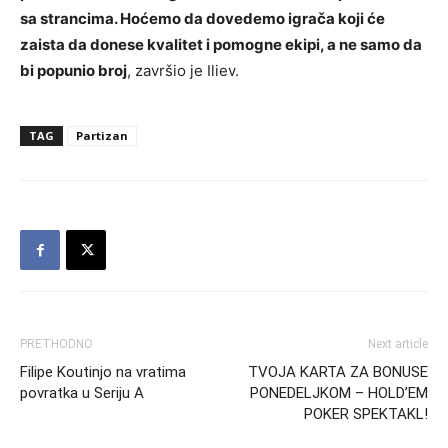
sa strancima. Hoćemo da dovedemo igrača koji će
zaista da donese kvalitet i pomogne ekipi, a ne samo da
bi popunio broj
, završio je Iliev.
TAG
Partizan
PRETHODNO
Next article
Filipe Koutinjo na vratima
TVOJA KARTA ZA BONUSE
povratka u Seriju A
PONEDELJKOM – HOLD’EM
POKER SPEKTAKL!