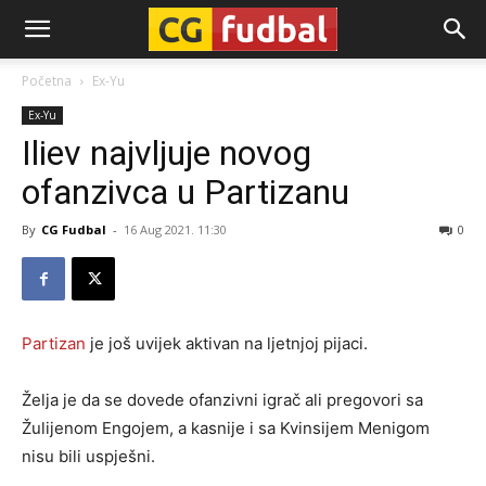
CG-
Početna
Ex-Yu
Ex-Yu
Fudbal
Iliev najvljuje novog
ofanzivca u Partizanu
By
CG Fudbal
-
16 Aug 2021. 11:30
0
Partizan
je još uvijek aktivan na ljetnjoj pijaci.
Želja je da se dovede ofanzivni igrač ali pregovori sa
Žulijenom Engojem, a kasnije i sa Kvinsijem Menigom
nisu bili uspješni.