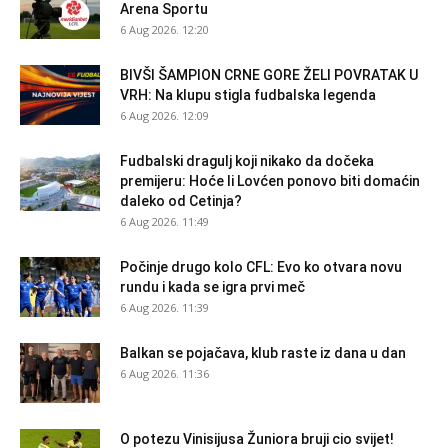
Arena Sportu
6 Aug 2026. 12:20
BIVŠI ŠAMPION CRNE GORE ŽELI POVRATAK U
VRH: Na klupu stigla fudbalska legenda
6 Aug 2026. 12:09
Fudbalski dragulj koji nikako da dočeka
premijeru: Hoće li Lovćen ponovo biti domaćin
daleko od Cetinja?
6 Aug 2026. 11:49
Počinje drugo kolo CFL: Evo ko otvara novu
rundu i kada se igra prvi meč
6 Aug 2026. 11:39
Balkan se pojačava, klub raste iz dana u dan
6 Aug 2026. 11:36
O potezu Vinisijusa Žuniora bruji cio svijet!