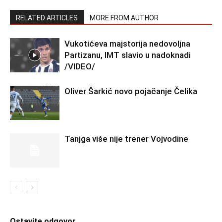
RELATED ARTICLES
MORE FROM AUTHOR
Vukotićeva majstorija nedovoljna
Partizanu, IMT slavio u nadoknadi
/VIDEO/
Oliver Šarkić novo pojačanje Čelika
Tanjga više nije trener Vojvodine
Ostavite odgovor