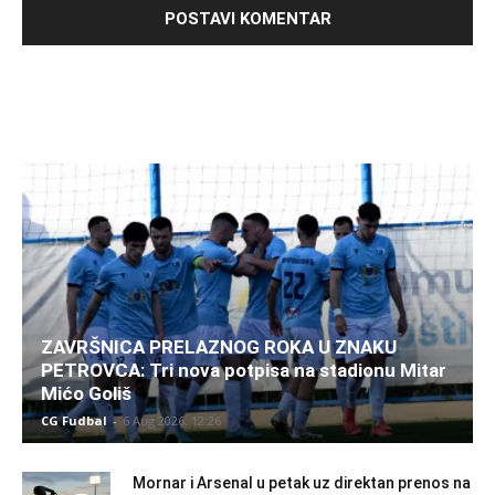
ZAVRŠNICA PRELAZNOG ROKA U ZNAKU
PETROVCA: Tri nova potpisa na stadionu Mitar
Mićo Goliš
CG Fudbal
-
6 Aug 2026. 12:26
Mornar i Arsenal u petak uz direktan prenos na