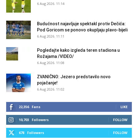
6 Aug 2026. 11:14
Budućnost najavljuje spektakl protiv Dečića:
Pod Goricom se ponovo okupljaju plavo-bijeli
6 Aug 2026. 11:11
Pogledajte kako izgleda teren stadiona u
Rožajama /VIDEO/
6 Aug 2026. 11:08
ZVANIČNO: Jezero predstavilo novo
pojačanje!
6 Aug 2026. 11:02
22,356
Fans
LIKE
10,703
Followers
FOLLOW
678
Followers
FOLLOW