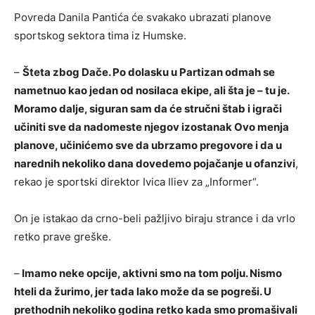
Povreda Danila Pantića će svakako ubrazati planove
sportskog sektora tima iz Humske.
–
Šteta zbog Dače. Po dolasku u Partizan odmah se
nametnuo kao jedan od nosilaca ekipe, ali šta je – tu je.
Moramo dalje, siguran sam da će stručni štab i igrači
učiniti sve da nadomeste njegov izostanak Ovo menja
planove, učinićemo sve da ubrzamo pregovore i da u
narednih nekoliko dana dovedemo pojačanje u ofanzivi
,
rekao je sportski direktor Ivica Iliev za „Informer“.
On je istakao da crno-beli pažljivo biraju strance i da vrlo
retko prave greške.
–
Imamo neke opcije, aktivni smo na tom polju. Nismo
hteli da žurimo, jer tada lako može da se pogreši. U
prethodnih nekoliko godina retko kada smo promašivali