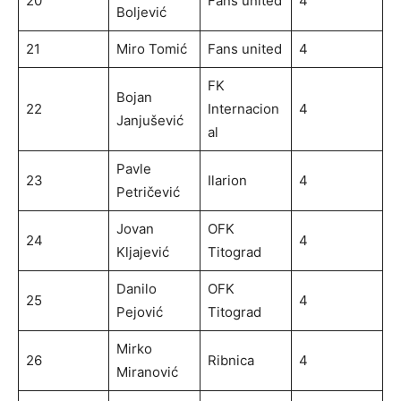
20
Fans united
4
Boljević
21
Miro Tomić
Fans united
4
FK
Bojan
22
Internacion
4
Janjušević
al
Pavle
23
Ilarion
4
Petričević
Jovan
OFK
24
4
Kljajević
Titograd
Danilo
OFK
25
4
Pejović
Titograd
Mirko
26
Ribnica
4
Miranović