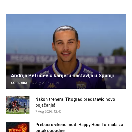
Andrija Petričević karijeru nastavlja u Španiji
CG Fudbal
-
7 Aug 2026. 12:45
Nakon trenera, Titograd predstavio novo
pojačanje!
7 Aug 2026. 12:40
Prebaci u vikend mod: Happy Hour formula za
petak popodne