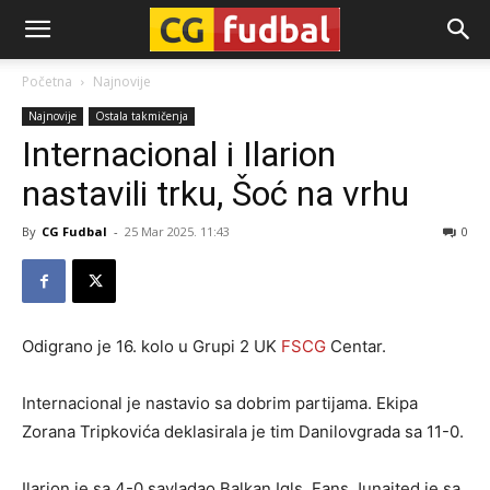
CG-
Početna
Najnovije
Najnovije
Ostala takmičenja
Fudbal
Internacional i Ilarion
nastavili trku, Šoć na vrhu
By
CG Fudbal
-
25 Mar 2025. 11:43
0
Odigrano je 16. kolo u Grupi 2 UK
FSCG
Centar.
Internacional je nastavio sa dobrim partijama. Ekipa
Zorana Tripkovića deklasirala je tim Danilovgrada sa 11-0.
Ilarion je sa 4-0 savladao Balkan Igls. Fans Junajted je sa