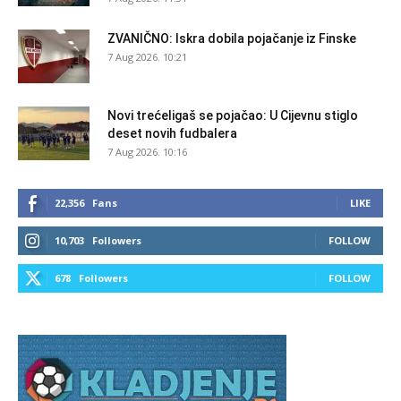
ZVANIČNO: Iskra dobila pojačanje iz Finske
7 Aug 2026. 10:21
Novi trećeligaš se pojačao: U Cijevnu stiglo
deset novih fudbalera
7 Aug 2026. 10:16
22,356
Fans
LIKE
10,703
Followers
FOLLOW
678
Followers
FOLLOW