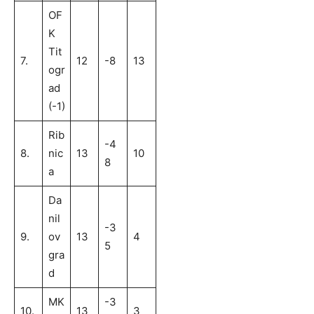
OF
K
Tit
7.
12
-8
13
ogr
ad
(-1)
Rib
-4
8.
nic
13
10
8
a
Da
nil
-3
9.
ov
13
4
5
gra
d
MK
-3
10.
13
3