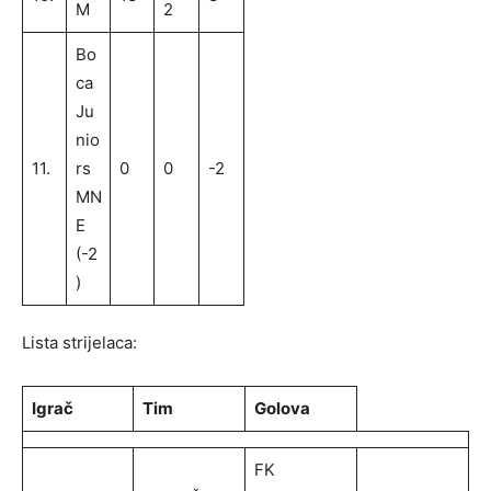
M
2
Bo
ca
Ju
nio
11.
rs
0
0
-2
MN
E
(-2
)
Lista strijelaca:
Igrač
Tim
Golova
FK