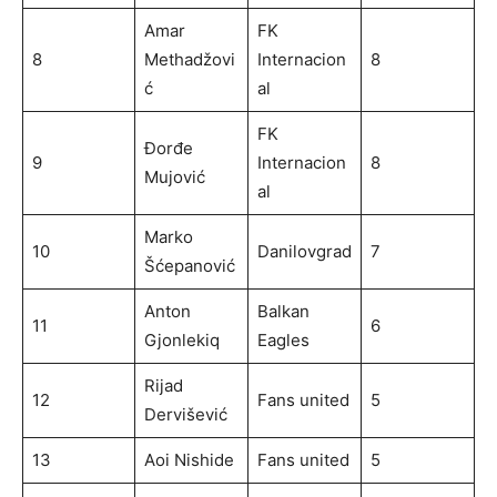
Amar
FK
8
Methadžovi
Internacion
8
ć
al
FK
Đorđe
9
Internacion
8
Mujović
al
Marko
10
Danilovgrad
7
Šćepanović
Anton
Balkan
11
6
Gjonlekiq
Eagles
Rijad
12
Fans united
5
Dervišević
13
Aoi Nishide
Fans united
5