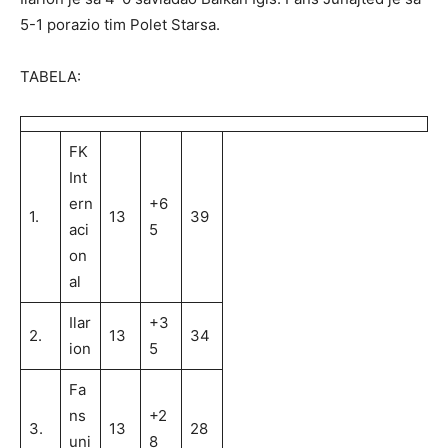
5-1 porazio tim Polet Starsa.
TABELA:
FK
Int
ern
+6
1.
13
39
aci
5
on
al
Ilar
+3
2.
13
34
ion
5
Fa
ns
+2
3.
13
28
uni
8