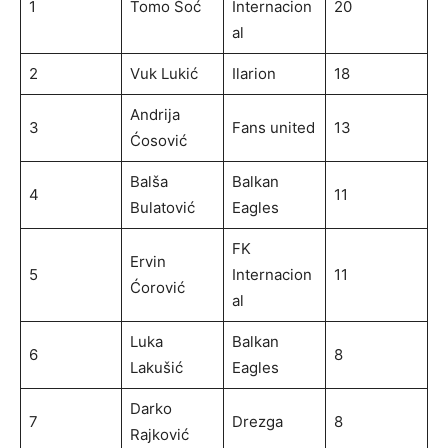
1
Tomo Šoć
Internacion
20
al
2
Vuk Lukić
Ilarion
18
Andrija
3
Fans united
13
Ćosović
Balša
Balkan
4
11
Bulatović
Eagles
FK
Ervin
5
Internacion
11
Ćorović
al
Luka
Balkan
6
8
Lakušić
Eagles
Darko
7
Drezga
8
Rajković