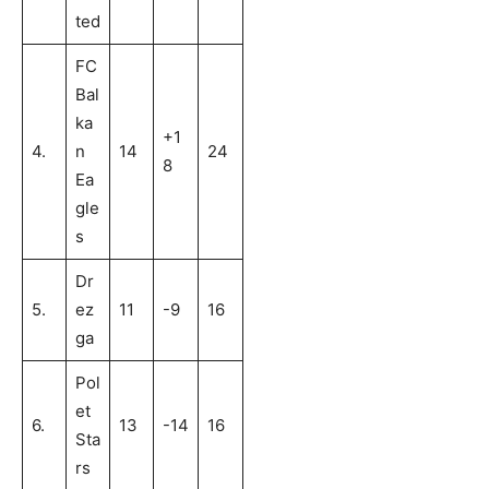
ted
FC
Bal
ka
+1
4.
n
14
24
8
Ea
gle
s
Dr
5.
ez
11
-9
16
ga
Pol
et
6.
13
-14
16
Sta
rs