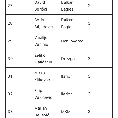
David
Balkan
27
3
Berišaj
Eagles
Boris
Balkan
28
3
Stijepović
Eagles
Vasilije
29
Danilovgrad
3
Vučinić
Željko
30
Drezga
3
Zlatičanin
Mirko
31
Ilarion
3
Klikovac
Filip
32
Ilarion
3
Vukićević
Marjan
33
MKM
3
Đeljević