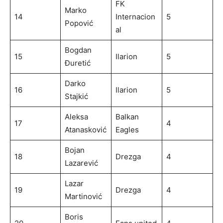
FK
Marko
14
Internacion
5
Popović
al
Bogdan
15
Ilarion
5
Đuretić
Darko
16
Ilarion
5
Stajkić
Aleksa
Balkan
17
4
Atanasković
Eagles
Bojan
18
Drezga
4
Lazarević
Lazar
19
Drezga
4
Martinović
Boris