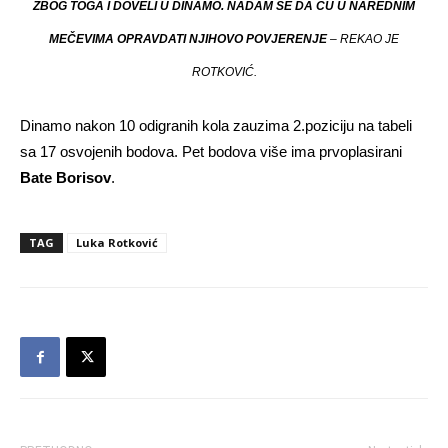
ZBOG TOGA I DOVELI U DINAMO. NADAM SE DA ĆU U NAREDNIM
MEČEVIMA OPRAVDATI NJIHOVO POVJERENJE
– REKAO JE
ROTKOVIĆ.
Dinamo nakon 10 odigranih kola zauzima 2.poziciju na tabeli
sa 17 osvojenih bodova. Pet bodova više ima prvoplasirani
Bate Borisov
.
TAG
Luka Rotković