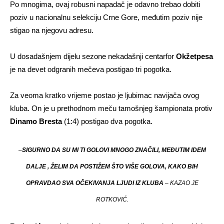
Po mnogima, ovaj robusni napadač je odavno trebao dobiti
poziv u nacionalnu selekciju Crne Gore, međutim poziv nije
stigao na njegovu adresu.
U dosadašnjem dijelu sezone nekadašnji centarfor
Okžetpesa
je na devet odgranih mečeva postigao tri pogotka.
Za veoma kratko vrijeme postao je ljubimac navijača ovog
kluba. On je u prethodnom meču tamošnjeg šampionata protiv
Dinamo Bresta
(1:4) postigao dva pogotka.
–
SIGURNO DA SU MI TI GOLOVI MNOGO ZNAČILI, MEĐUTIM IDEM
DALJE , ŽELIM DA POSTIŽEM ŠTO VIŠE GOLOVA, KAKO BIH
OPRAVDAO SVA OČEKIVANJA LJUDI IZ KLUBA
– KAZAO JE
ROTKOVIĆ.