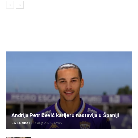
Andrija Petričević karijeru nastavlja u Španiji
CG Fudbal
-
7 Aug 2026. 12:45