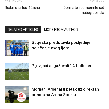
PRETHODNO
Next article
Rudar startuje 12.juna
Donirajte i pomognite rad
našeg portala
RELATED ARTICLES
MORE FROM AUTHOR
Sutjeska predstavila posljednje
pojačanje ovog ljeta
Pljevljaci angažovali 14 fudbalera
Mornar i Arsenal u petak uz direktan
prenos na Arena Sportu