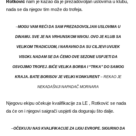
Rotković
nam je kazao da je prezadovoljan uslovima u klubu,
nada se da njegov tim može do trofeja.
–
MOGU VAM REĆI DA SAM PREZADOVOLJAN USLOVIMA U
DINAMU. SVE JE NA VRHUNSKOM NIVOU. OVO JE KLUB SA
VELIKOM TRADICIJOM, I NARAVNO DA SU CILJEVI UVIJEK
VISOKI. NADAM SE DA ĆEMO OVE SEZONE USPJETI DA
OSVOJIMO TROFEJ. BIĆE VELIKA BORBA I “TRKA” DO SAMOG
KRAJA. BATE BORISOV JE VELIKI KONKURENT
– REKAO JE
NEKADAŠNJI NAPADAČ MORNARA
Njegovu ekipu očekuje kvalifikacije za LE , Rotković se nada
da će on i njegovi saigrači uspjeti da doguraju što dalje.
–
OČEKUJU NAS KVALIFIKACIJE ZA LIGU EVROPE. SIGURNO DA