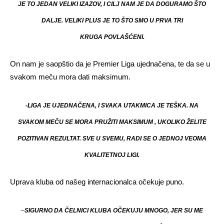
JE TO JEDAN VELIKI IZAZOV, I CILJ NAM JE DA DOGURAMO ŠTO
DALJE. VELIKI PLUS JE TO ŠTO SMO U PRVA TRI
KRUGA POVLAŠĆENI.
On nam je saopštio da je Premier Liga ujednačena, te da se u
svakom meču mora dati maksimum.
-LIGA JE UJEDNAČENA, I SVAKA UTAKMICA JE TEŠKA. NA
SVAKOM MEČU SE MORA PRUŽITI MAKSIMUM , UKOLIKO ŽELITE
POZITIVAN REZULTAT. SVE U SVEMU, RADI SE O JEDNOJ VEOMA
KVALITETNOJ LIGI.
Uprava kluba od našeg internacionalca očekuje puno.
–
SIGURNO DA ČELNICI KLUBA OČEKUJU MNOGO, JER SU ME