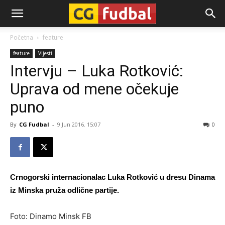
CG-
Početna
feature
feature
Vijesti
Fudbal
Intervju – Luka Rotković:
Uprava od mene očekuje
puno
By
CG Fudbal
-
9 Jun 2016. 15:07
0
Crnogorski internacionalac Luka Rotković u dresu Dinama
iz Minska pruža odlične partije.
Foto: Dinamo Minsk FB