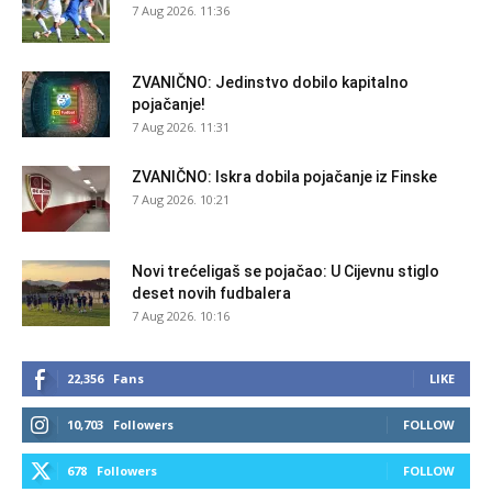
7 Aug 2026. 11:36
ZVANIČNO: Jedinstvo dobilo kapitalno
pojačanje!
7 Aug 2026. 11:31
ZVANIČNO: Iskra dobila pojačanje iz Finske
7 Aug 2026. 10:21
Novi trećeligaš se pojačao: U Cijevnu stiglo
deset novih fudbalera
7 Aug 2026. 10:16
22,356
Fans
LIKE
10,703
Followers
FOLLOW
678
Followers
FOLLOW