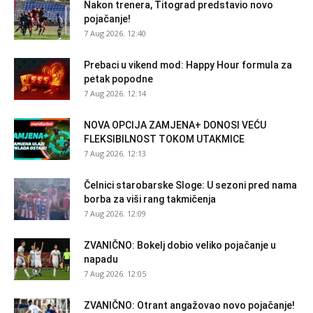
Nakon trenera, Titograd predstavio novo
pojačanje!
7 Aug 2026. 12:40
Prebaci u vikend mod: Happy Hour formula za
petak popodne
7 Aug 2026. 12:14
NOVA OPCIJA ZAMJENA+ DONOSI VEĆU
FLEKSIBILNOST TOKOM UTAKMICE
7 Aug 2026. 12:13
Čelnici starobarske Sloge: U sezoni pred nama
borba za viši rang takmičenja
7 Aug 2026. 12:09
ZVANIČNO: Bokelj dobio veliko pojačanje u
napadu
7 Aug 2026. 12:05
ZVANIČNO: Otrant angažovao novo pojačanje!