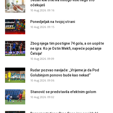
Jedan klik otkriva mnogo više nego što
očekuješ
10 Aug 2026. 09:16
Ponedjeljak na tvojoj strani
10 Aug 2026. 09:15
Zbog njega tim postigne 74 gola, a on uopšte
ne igra: Ko je Ostin Mekfi, najveće pojačanje
Čelsija!
10 Aug 2026. 09:09
Rudar pozvao navijače: „Vrijeme je da Pod
Golubinjom ponovo bude kao nekad“
10 Aug 2026. 09:06
Stanović se predstavila efektnim golom
10 Aug 2026. 09:02