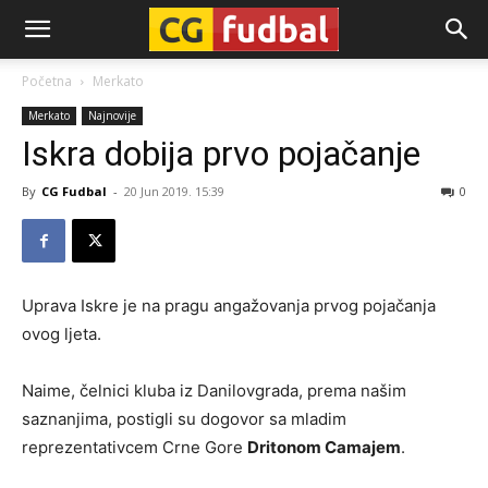
CG-
Početna
Merkato
Merkato
Najnovije
Fudbal
Iskra dobija prvo pojačanje
By
CG Fudbal
-
20 Jun 2019. 15:39
0
Uprava Iskre je na pragu angažovanja prvog pojačanja
ovog ljeta.
Naime, čelnici kluba iz Danilovgrada, prema našim
saznanjima, postigli su dogovor sa mladim
reprezentativcem Crne Gore
Dritonom Camajem
.