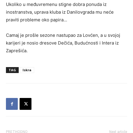
Ukoliko u međuvremenu stigne dobra ponuda iz
inostranstva, uprava kluba iz Danilovgrada mu neće
praviti probleme oko papira…
Camaj je prošle sezone nastupao za Lovćen, a u svojoj
karijeri je nosio dresove Dečića, Budućnosti i Intera iz
Zaprešića.
TAG
Iskra
PRETHODNO
Next article