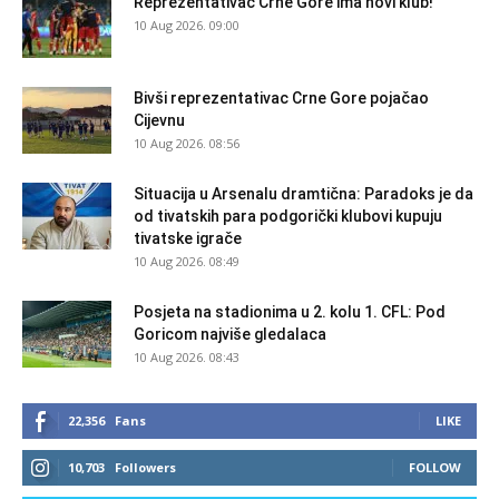
Reprezentativac Crne Gore ima novi klub!
10 Aug 2026. 09:00
Bivši reprezentativac Crne Gore pojačao
Cijevnu
10 Aug 2026. 08:56
Situacija u Arsenalu dramtična: Paradoks je da
od tivatskih para podgorički klubovi kupuju
tivatske igrače
10 Aug 2026. 08:49
Posjeta na stadionima u 2. kolu 1. CFL: Pod
Goricom najviše gledalaca
10 Aug 2026. 08:43
22,356
Fans
LIKE
10,703
Followers
FOLLOW