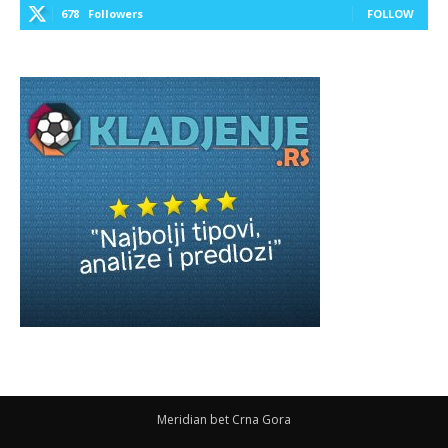
678
Followers
FOLLOW
Meridian bet Crna Gora