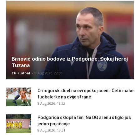
Brnović odnio bodove iz Podgorice: Đokaj heroj
Tuzana
CG Fudbal
-
8 Aug 2026. 22:00
Crnogorski duel na evropskoj sceni: Četiri naše
fudbalerke na dvije strane
8 Aug 2026. 18:22
Podgorica sklopila tim: Na DG arenu stiglo još
jedno pojačanje
8 Aug 2026. 13:31