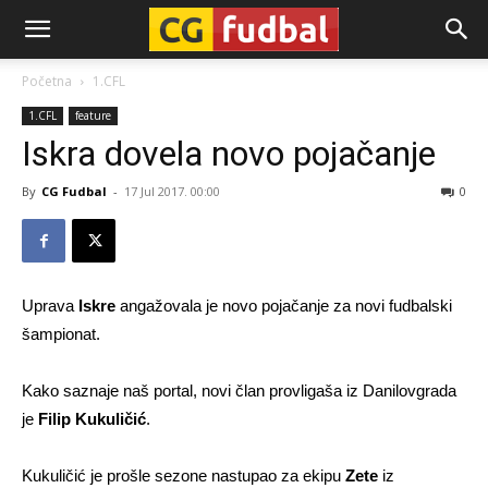
CG-
Početna
1.CFL
1.CFL
feature
Fudbal
Iskra dovela novo pojačanje
By
CG Fudbal
-
17 Jul 2017. 00:00
0
Uprava
Iskre
angažovala je novo pojačanje za novi fudbalski
šampionat.
Kako saznaje naš portal, novi član provligaša iz Danilovgrada
je
Filip Kukuličić
.
Kukuličić je prošle sezone nastupao za ekipu
Zete
iz