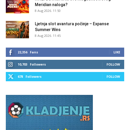
Meridian naloga?
8 Aug 2026. 11:50
Ljetnja slot avantura počinje – Expanse
Summer Wins
8 Aug 2026. 11:45
22,356
Fans
LIKE
10,703
Followers
FOLLOW
678
Followers
FOLLOW