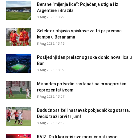
Berane “mijenja lice”: Pojačanja stigla i iz
Argentine i Brazila
8 Aug 2026. 13:29
Selektor objavio spiskove za tri pripremna
kampa u Beranama
8 Aug 2026. 13:15
Posljednji dan prelaznog roka donio nova lica u
Bar
8 Aug 2026. 13:09
Mirandes potvrdio rastanak sa crnogorskim
reprezentativcem
8 Aug 2026. 13:07
Budućnost želi nastavak pobjedničkog starta,
Dečić traži prvi trijumf
8 Aug 2026. 12:32
KVIZ: Da li koristiš sve mogućnosti svog