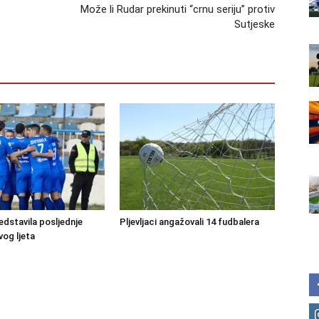
Može li Rudar prekinuti “crnu seriju” protiv
Sutjeske
edstavila posljednje
Pljevljaci angažovali 14 fudbalera
vog ljeta