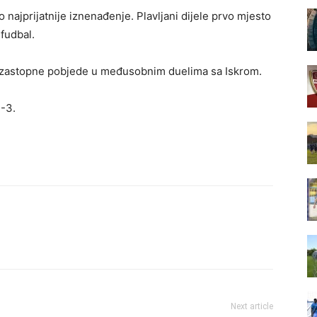
 najprijatnije iznenađenje. Plavljani dijele prvo mjesto
 fudbal.
ri uzastopne pobjede u međusobnim duelima sa Iskrom.
2-3.
Next article