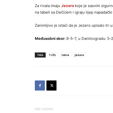
Za rivala imaju
Jezero
koje je sasvim sigurno
na tabeli sa Dečićem i igraju lijep napadački
Zanimljivo je istaći da je Jezero upisalo t
Međusobni skor:
8-5-7, u Danilovgradu: 5-
TAG
1.CFL
Iskra
Jezero
PRETHODNO