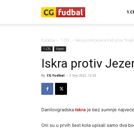
CG-
1.C
Fudbal
Početna
1.CFL
Iskra protiv Jezera traži prvu “trojk
1.CFL
Vijesti
Iskra protiv Jezer
By
CG Fudbal
-
3 Sep 2022. 12:55
Danilovgradska
Iskra
je bez sumnje najveće
Oni su u prvih šest kola upisali samo dva boda