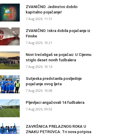
ZVANIČNO: Jedinstvo dobilo
kapitalno pojačanje!
7 Aug 2026. 11:31
ZVANIČNO: Iskra dobila pojačanje iz
Finske
7 Aug 2026. 10:21
Novi trećeligaš se pojačao: U Cijevnu
stiglo deset novih fudbalera
7 Aug 2026. 10:16
Sutjeska predstavila posljednje
pojačanje ovog ljeta
7 Aug 2026. 10:08
Pljevljaci angažovali 14 fudbalera
7 Aug 2026. 09:02
ZAVRŠNICA PRELAZNOG ROKA U
ZNAKU PETROVCA: Tri nova potpisa