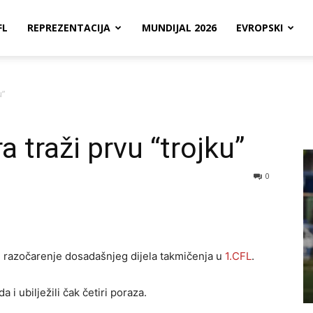
FL
REPREZENTACIJA
MUNDIJAL 2026
EVROPSKI
u”
a traži prvu “trojku”
0
 razočarenje dosadašnjeg dijela takmičenja u
1.CFL
.
 i ubilježili čak četiri poraza.