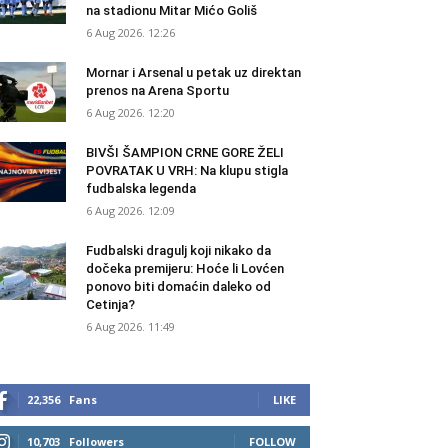
na stadionu Mitar Mićo Goliš
6 Aug 2026. 12:26
Mornar i Arsenal u petak uz direktan
prenos na Arena Sportu
6 Aug 2026. 12:20
BIVŠI ŠAMPION CRNE GORE ŽELI
POVRATAK U VRH: Na klupu stigla
fudbalska legenda
6 Aug 2026. 12:09
Fudbalski dragulj koji nikako da
dočeka premijeru: Hoće li Lovćen
ponovo biti domaćin daleko od
Cetinja?
6 Aug 2026. 11:49
22,356
Fans
LIKE
10,703
Followers
FOLLOW