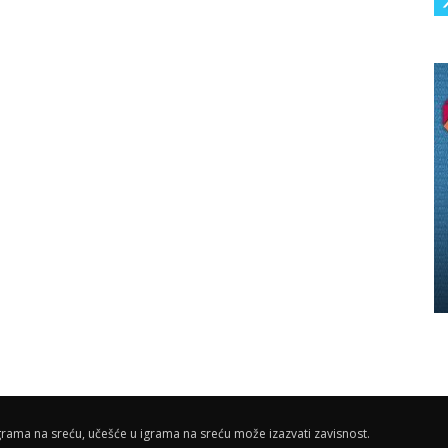
rama na sreću, učešće u igrama na sreću može izazvati zavisnost.