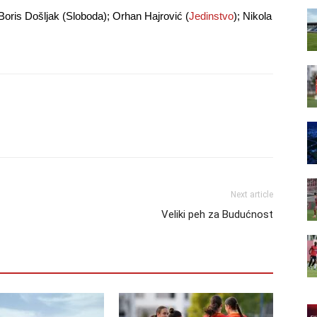
); Boris Došljak (Sloboda); Orhan Hajrović (
Jedinstvo
); Nikola
Next article
Veliki peh za Budućnost