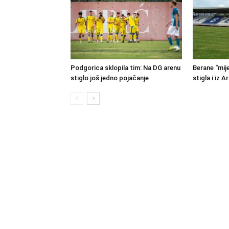
Podgorica sklopila tim: Na DG arenu
Berane “mije
stiglo još jedno pojačanje
stigla i iz A