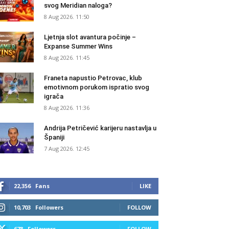
svog Meridian naloga?
8 Aug 2026. 11:50
Ljetnja slot avantura počinje –
Expanse Summer Wins
8 Aug 2026. 11:45
Franeta napustio Petrovac, klub
emotivnom porukom ispratio svog
igrača
8 Aug 2026. 11:36
Andrija Petričević karijeru nastavlja u
Španiji
7 Aug 2026. 12:45
22,356
Fans
LIKE
10,703
Followers
FOLLOW
678
Followers
FOLLOW