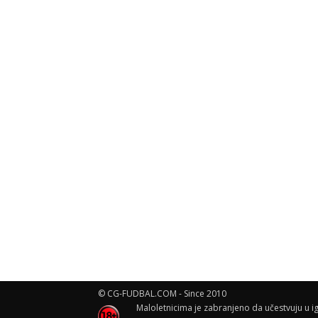
© CG-FUDBAL.COM - Since 2010
Maloletnicima je zabranjeno da učestvuju u ig