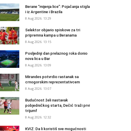
Berane “mijenja lice”: Pojačanja stigla
i iz Argentine i Brazila
8 Aug 2026. 13:29
Selektor objavio spiskove za tri
pripremna kampa u Beranama
8 Aug 2026. 13:15
Posljednji dan prelaznog roka donio
nova lica u Bar
8 Aug 2026. 13:09
Mirandes potvrdio rastanak sa
crnogorskim reprezentativcem
8 Aug 2026. 13:07
Budućnost želi nastavak
pobjedničkog starta, Dečić traži prvi
trijumf
8 Aug 2026. 12:32
KVIZ: Da li koristiš sve mogućnosti