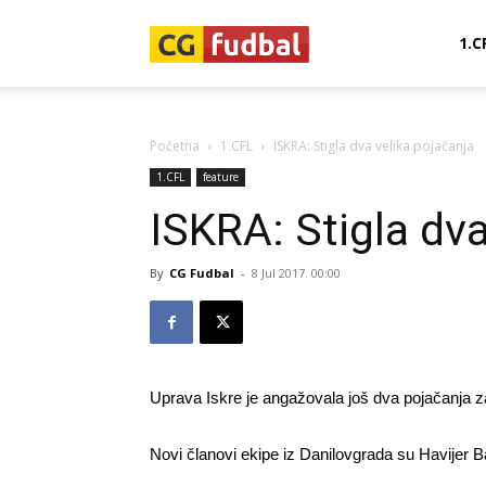
CG-
1.C
Fudbal
Početna
1.CFL
ISKRA: Stigla dva velika pojačanja
1.CFL
feature
ISKRA: Stigla dva
By
CG Fudbal
-
8 Jul 2017. 00:00
Uprava Iskre je angažovala još dva pojačanja 
Novi članovi ekipe iz Danilovgrada su Havijer B