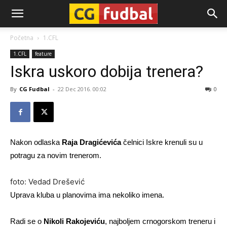
CG-
Početna
1.CFL
1.CFL
feature
Fudbal
Iskra uskoro dobija trenera?
By
CG Fudbal
-
22 Dec 2016. 00:02
0
Nakon odlaska
Raja Dragićevića
čelnici Iskre krenuli su u
potragu za novim trenerom.
foto: Vedad Drešević
Uprava kluba u planovima ima nekoliko imena.
Radi se o
Nikoli Rakojeviću
, najboljem crnogorskom treneru i