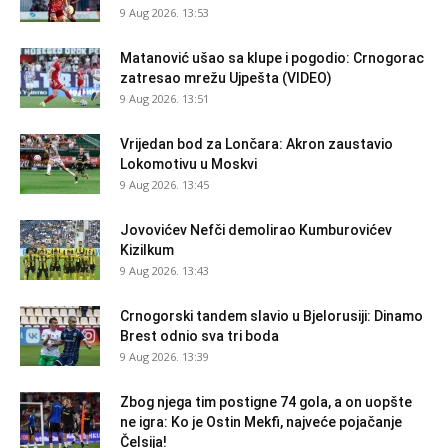
9 Aug 2026. 13:53
Matanović ušao sa klupe i pogodio: Crnogorac
zatresao mrežu Ujpešta (VIDEO)
9 Aug 2026. 13:51
Vrijedan bod za Lončara: Akron zaustavio
Lokomotivu u Moskvi
9 Aug 2026. 13:45
Jovovićev Nefči demolirao Kumburovićev
Kizilkum
9 Aug 2026. 13:43
Crnogorski tandem slavio u Bjelorusiji: Dinamo
Brest odnio sva tri boda
9 Aug 2026. 13:39
Zbog njega tim postigne 74 gola, a on uopšte
ne igra: Ko je Ostin Mekfi, najveće pojačanje
Čelsija!