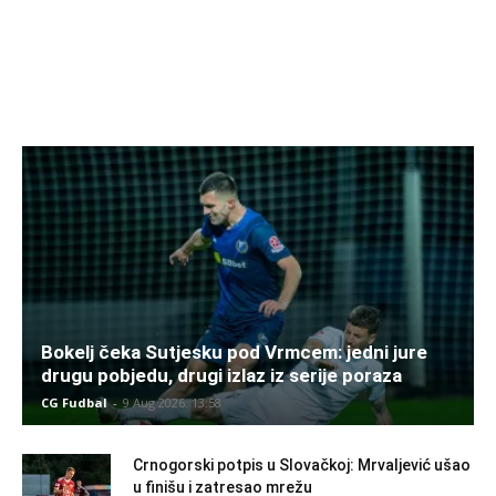
Bokelj čeka Sutjesku pod Vrmcem: jedni jure
drugu pobjedu, drugi izlaz iz serije poraza
CG Fudbal
-
9 Aug 2026. 13:58
Crnogorski potpis u Slovačkoj: Mrvaljević ušao
u finišu i zatresao mrežu