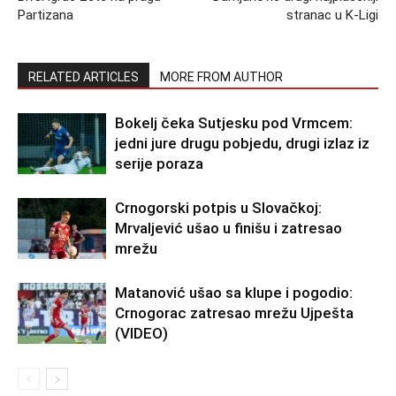
Partizana
stranac u K-Ligi
RELATED ARTICLES
MORE FROM AUTHOR
Bokelj čeka Sutjesku pod Vrmcem:
jedni jure drugu pobjedu, drugi izlaz iz
serije poraza
Crnogorski potpis u Slovačkoj:
Mrvaljević ušao u finišu i zatresao
mrežu
Matanović ušao sa klupe i pogodio:
Crnogorac zatresao mrežu Ujpešta
(VIDEO)