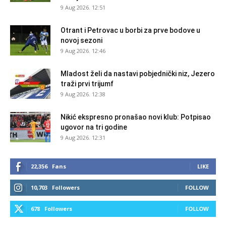
9 Aug 2026. 12:51
Otrant i Petrovac u borbi za prve bodove u
novoj sezoni
9 Aug 2026. 12:46
Mladost želi da nastavi pobjednički niz, Jezero
traži prvi trijumf
9 Aug 2026. 12:38
Nikić ekspresno pronašao novi klub: Potpisao
ugovor na tri godine
9 Aug 2026. 12:31
22,356
Fans
LIKE
10,703
Followers
FOLLOW
678
Followers
FOLLOW