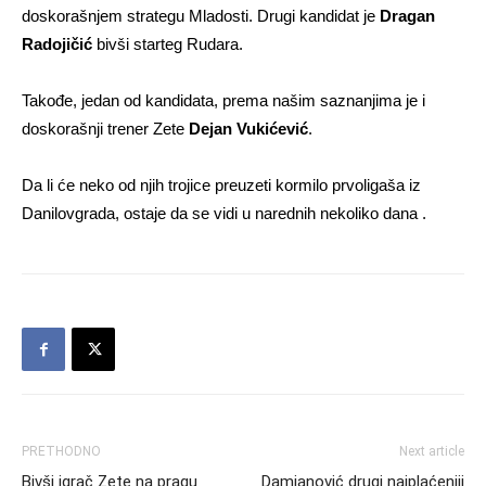
doskorašnjem strategu Mladosti. Drugi kandidat je
Dragan
Radojičić
bivši starteg Rudara.
Takođe, jedan od kandidata, prema našim saznanjima je i
doskorašnji trener Zete
Dejan Vukićević
.
Da li će neko od njih trojice preuzeti kormilo prvoligaša iz
Danilovgrada, ostaje da se vidi u narednih nekoliko dana .
PRETHODNO
Next article
Bivši igrač Zete na pragu
Damjanović drugi najplaćeniji