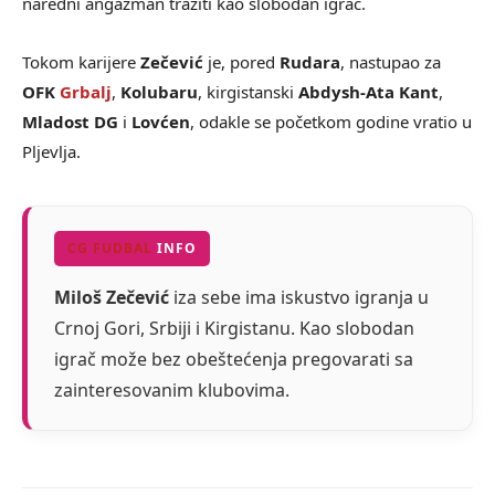
naredni angažman tražiti kao slobodan igrač.
Tokom karijere
Zečević
je, pored
Rudara
, nastupao za
OFK
Grbalj
,
Kolubaru
, kirgistanski
Abdysh-Ata Kant
,
Mladost DG
i
Lovćen
, odakle se početkom godine vratio u
Pljevlja.
CG FUDBAL
INFO
Miloš Zečević
iza sebe ima iskustvo igranja u
Crnoj Gori, Srbiji i Kirgistanu. Kao slobodan
igrač može bez obeštećenja pregovarati sa
zainteresovanim klubovima.