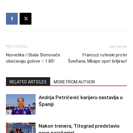
PRETHODNO
Next article
Norveška i Obala Slonovače
Francuzi rutinski protiv
obećavaju golove – 1.80!
Šveđana, Mbape opet briljirao!
RELATED ARTICLES
MORE FROM AUTHOR
Andrija Petričević karijeru nastavlja u
Španiji
Nakon trenera, Titograd predstavio
novo pojačanje!