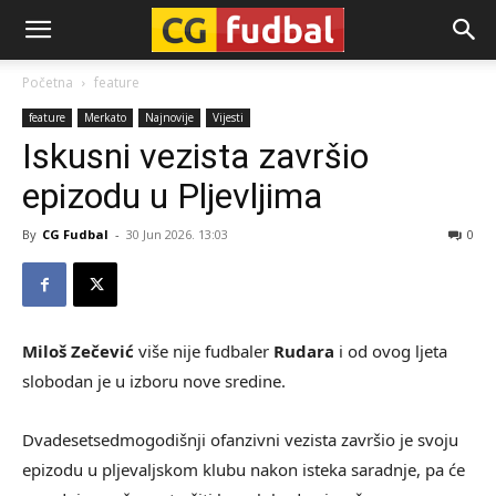
CG-
Početna
feature
feature
Merkato
Najnovije
Vijesti
Fudbal
Iskusni vezista završio
epizodu u Pljevljima
By
CG Fudbal
-
30 Jun 2026. 13:03
0
Miloš Zečević
više nije fudbaler
Rudara
i od ovog ljeta
slobodan je u izboru nove sredine.
Dvadesetsedmogodišnji ofanzivni vezista završio je svoju
epizodu u pljevaljskom klubu nakon isteka saradnje, pa će