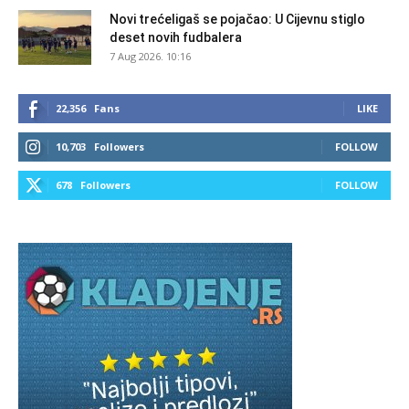
Novi trećeligaš se pojačao: U Cijevnu stiglo
deset novih fudbalera
7 Aug 2026. 10:16
22,356
Fans
LIKE
10,703
Followers
FOLLOW
678
Followers
FOLLOW