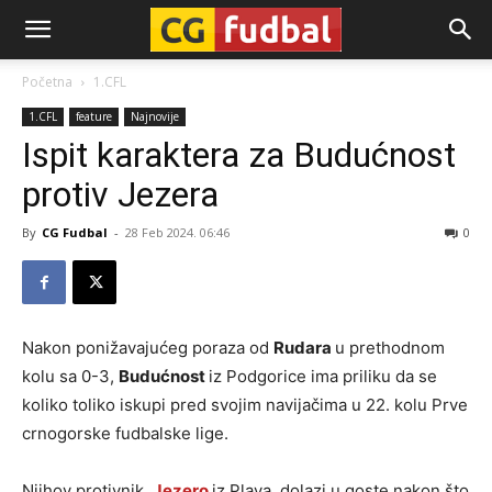
CG-
Početna
1.CFL
1.CFL
feature
Najnovije
Fudbal
Ispit karaktera za Budućnost
protiv Jezera
By
CG Fudbal
-
28 Feb 2024. 06:46
0
Nakon ponižavajućeg poraza od
Rudara
u prethodnom
kolu sa 0-3,
Budućnost
iz Podgorice ima priliku da se
koliko toliko iskupi pred svojim navijačima u 22. kolu Prve
crnogorske fudbalske lige.
Njihov protivnik,
Jezero
iz Plava, dolazi u goste nakon što