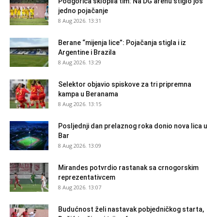
Podgorica sklopila tim: Na DG arenu stiglo još
jedno pojačanje
8 Aug 2026. 13:31
Berane “mijenja lice”: Pojačanja stigla i iz
Argentine i Brazila
8 Aug 2026. 13:29
Selektor objavio spiskove za tri pripremna
kampa u Beranama
8 Aug 2026. 13:15
Posljednji dan prelaznog roka donio nova lica u
Bar
8 Aug 2026. 13:09
Mirandes potvrdio rastanak sa crnogorskim
reprezentativcem
8 Aug 2026. 13:07
Budućnost želi nastavak pobjedničkog starta,