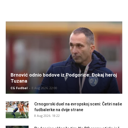
Brnović odnio bodove iz Podgorice: Đokaj heroj
Tuzana
CG Fudbal
-
8 Aug 2026. 22:00
Crnogorski duel na evropskoj sceni: Četiri naše
fudbalerke na dvije strane
8 Aug 2026. 18:22