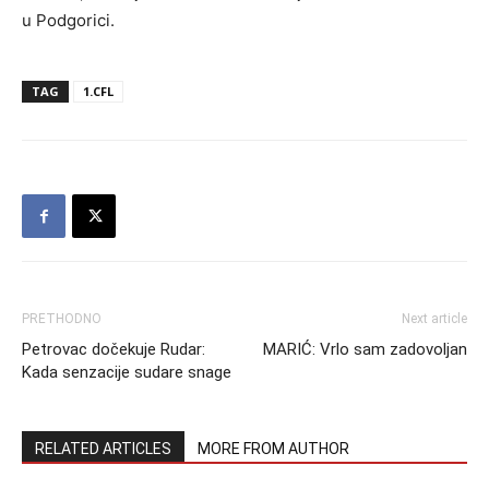
u Podgorici.
TAG
1.CFL
PRETHODNO
Next article
Petrovac dočekuje Rudar:
MARIĆ: Vrlo sam zadovoljan
Kada senzacije sudare snage
RELATED ARTICLES
MORE FROM AUTHOR