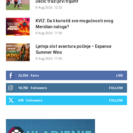
Dečić traži prvi trijumf
8 Aug 2026. 12:32
KVIZ: Da li koristiš sve mogućnosti svog
Meridian naloga?
8 Aug 2026. 11:50
Ljetnja slot avantura počinje – Expanse
Summer Wins
8 Aug 2026. 11:45
22,356
Fans
LIKE
10,703
Followers
FOLLOW
678
Followers
FOLLOW