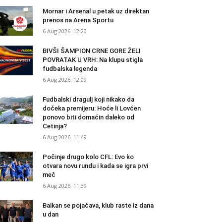
Mornar i Arsenal u petak uz direktan
prenos na Arena Sportu
6 Aug 2026. 12:20
BIVŠI ŠAMPION CRNE GORE ŽELI
POVRATAK U VRH: Na klupu stigla
fudbalska legenda
6 Aug 2026. 12:09
Fudbalski dragulj koji nikako da
dočeka premijeru: Hoće li Lovćen
ponovo biti domaćin daleko od
Cetinja?
6 Aug 2026. 11:49
Počinje drugo kolo CFL: Evo ko
otvara novu rundu i kada se igra prvi
meč
6 Aug 2026. 11:39
Balkan se pojačava, klub raste iz dana
u dan