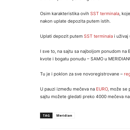
Osim karakteristika ovih
SST terminala
, koj
nakon uplate depozita putem istih.
Uplati depozit putem
SST terminala
i uživaj
I sve to, na sajtu sa najboljom ponudom na B
kvote i bogatu ponudu – SAMO u MERIDIAN
Tu je i poklon za sve novoregistrovane –
reg
U pauzi između mečeva na
EURO
, može se 
sajtu možete gledati preko 4000 mečeva na
TAG
Meridian