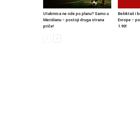
Utakmica ne ode po planu? Samo u
Bešiktaš i b
Meridianu – postoji druga strana
Evrope – po
priče!
1.90!