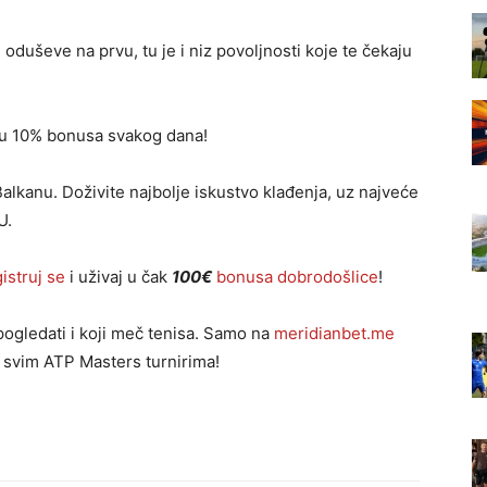
e oduševe na prvu, tu je i niz povoljnosti koje te čekaju
 u 10% bonusa svakog dana!
alkanu. Doživite najbolje iskustvo klađenja, uz najveće
U.
istruj se
i uživaj u čak
100€
bonusa dobrodošlice
!
pogledati i koji meč tenisa. Samo na
meridianbet.me
 svim ATP Masters turnirima!