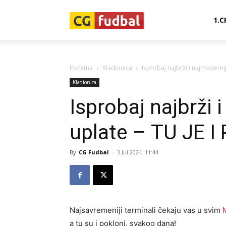
CG-
1.C
Fudbal
Početna
Kladionica
Isprobaj najbrži i najmodernij
Kladionica
Isprobaj najbrži 
uplate – TU JE 
By
CG Fudbal
-
3 Jul 2024. 11:44
Najsavremeniji terminali čekaju vas u svim
a tu su i pokloni, svakog dana!