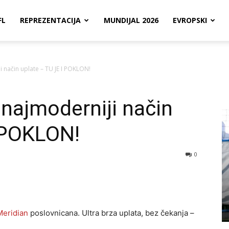
FL
REPREZENTACIJA
MUNDIJAL 2026
EVROPSKI
i način uplate – TU JE I POKLON!
i najmoderniji način
I POKLON!
0
Meridian
poslovnicana. Ultra brza uplata, bez čekanja –