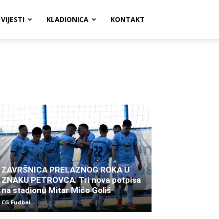
VIJESTI
KLADIONICA
KONTAKT
ZAVRŠNICA PRELAZNOG ROKA U
ZNAKU PETROVCA: Tri nova potpisa
na stadionu Mitar Mićo Goliš
CG Fudbal
-
6 Aug 2026. 12:26