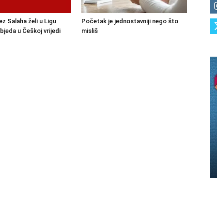
ez Salaha želi u Ligu
Početak je jednostavniji nego što
bjeda u Češkoj vrijedi
misliš