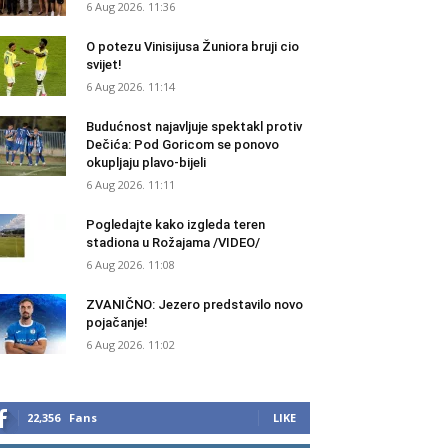
6 Aug 2026. 11:36
O potezu Vinisijusa Žuniora bruji cio
svijet!
6 Aug 2026. 11:14
Budućnost najavljuje spektakl protiv
Dečića: Pod Goricom se ponovo
okupljaju plavo-bijeli
6 Aug 2026. 11:11
Pogledajte kako izgleda teren
stadiona u Rožajama /VIDEO/
6 Aug 2026. 11:08
ZVANIČNO: Jezero predstavilo novo
pojačanje!
6 Aug 2026. 11:02
22,356
Fans
LIKE