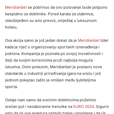
Meridianbet
se pobrinuo da ovo putovanje bude potpuno
besplatno za dobitnike. Pored karata za utakmice,
obezbijeđeni su avio prevoz, smještaj u luksuznom
hotelu.
Ova akcija samo je još jedan dokaz da je
Meridianbet
lider
kada je riječ o organizovanju sportskih iznenađenja i
poklona. Kompanija je poznata po svojoj inovativnosti i
želji da svojim korisnicima pruži najbolja moguća
iskustva. Ovim potezom, Meridianbet je postavio nove
standarde u industriji priređivanja igara na sreću i još
jednom pokazao zašto je omiljen među ljubiteljima
sporta.
Ostaje nam samo da srećnim dobitnicima poželimo
srećan put i nezaboravne trenutke na
EURO 2024
. Sigurni
smo da će ova avantura ostaviti trajne uspomene i da će