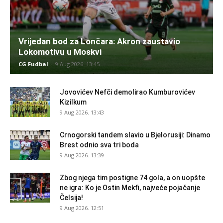
Vrijedan bod za Lončara: Akron zaustavio
Lokomotivu u Moskvi
CG Fudbal
-
9 Aug 2026. 13:45
Jovovićev Nefči demolirao Kumburovićev
Kizilkum
9 Aug 2026. 13:43
Crnogorski tandem slavio u Bjelorusiji: Dinamo
Brest odnio sva tri boda
9 Aug 2026. 13:39
Zbog njega tim postigne 74 gola, a on uopšte
ne igra: Ko je Ostin Mekfi, najveće pojačanje
Čelsija!
9 Aug 2026. 12:51