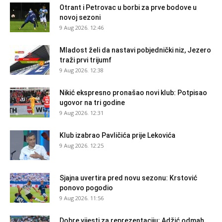
Otrant i Petrovac u borbi za prve bodove u
novoj sezoni
9 Aug 2026. 12:46
Mladost želi da nastavi pobjednički niz, Jezero
traži prvi trijumf
9 Aug 2026. 12:38
Nikić ekspresno pronašao novi klub: Potpisao
ugovor na tri godine
9 Aug 2026. 12:31
Klub izabrao Pavličića prije Lekovića
9 Aug 2026. 12:25
Sjajna uvertira pred novu sezonu: Krstović
ponovo pogodio
9 Aug 2026. 11:56
Dobre vijesti za reprezentaciju: Adžić odmah