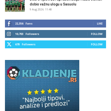
dobio važnu ulogu u Sasuolu
9 Aug 2026. 11:48
22,356
Fans
LIKE
10,703
Followers
FOLLOW
678
Followers
FOLLOW