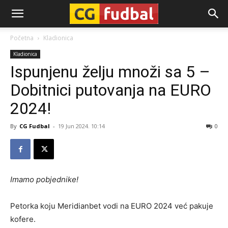
CG-
Početna
Kladionica
Kladionica
Fudbal
Ispunjenu želju množi sa 5 –
Dobitnici putovanja na EURO
2024!
By
CG Fudbal
-
19 Jun 2024. 10:14
0
Imamo pobjednike!
Petorka koju Meridianbet vodi na EURO 2024 već pakuje
kofere.