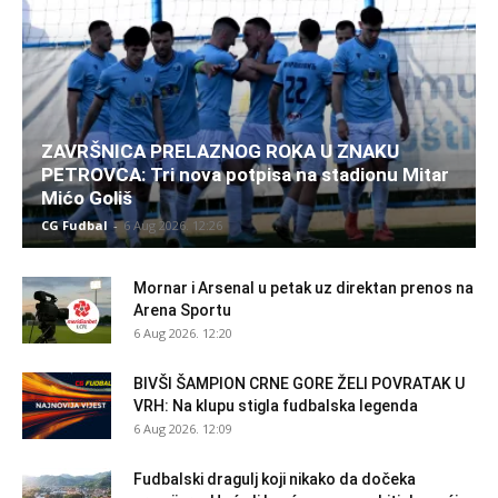
ZAVRŠNICA PRELAZNOG ROKA U ZNAKU
PETROVCA: Tri nova potpisa na stadionu Mitar
Mićo Goliš
CG Fudbal
-
6 Aug 2026. 12:26
Mornar i Arsenal u petak uz direktan prenos na
Arena Sportu
6 Aug 2026. 12:20
BIVŠI ŠAMPION CRNE GORE ŽELI POVRATAK U
VRH: Na klupu stigla fudbalska legenda
6 Aug 2026. 12:09
Fudbalski dragulj koji nikako da dočeka