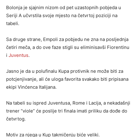
Bolonja je sjajnim nizom od pet uzastopnih pobjeda u
Seriji A učvrstila svoje mjesto na četvrtoj poziciji na
tabeli.
Sa druge strane, Empoli za pobjedu ne zna na posljednja
četiri meča, a do ove faze stigli su eliminisavši Fiorentinu
i
Juventus
.
Jasno je da u polufinalu Kupa protivnik ne može biti za
potcjenjivanje, ali će uloga favorita svakako biti pripisana
ekipi Vinćenca Italijana.
Na tabeli su ispred Juventusa, Rome i Lacija, a nekadašnji
trener “viole” će poslije tri finala imati priliku da dođe do
četvrtog.
Motiv za njega u Kup takmičenju biće veliki.