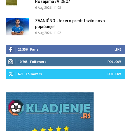
Rožajama /VIDEO/
6 Aug 2026. 11:08
ZVANIČNO: Jezero predstavilo novo
pojačanje!
6 Aug 2026. 11:02
22,356
Fans
LIKE
10,703
Followers
FOLLOW
678
Followers
FOLLOW