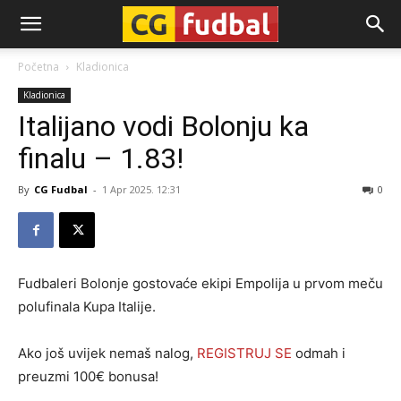
CG-
Početna
Kladionica
Kladionica
Fudbal
Italijano vodi Bolonju ka
finalu – 1.83!
By
CG Fudbal
-
1 Apr 2025. 12:31
0
Fudbaleri Bolonje gostovaće ekipi Empolija u prvom meču
polufinala Kupa Italije.
Ako još uvijek nemaš nalog,
REGISTRUJ SE
odmah i
preuzmi 100€ bonusa!