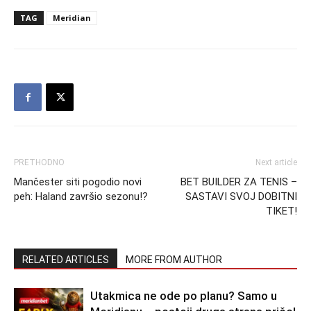
TAG
Meridian
PRETHODNO
Next article
Mančester siti pogodio novi
BET BUILDER ZA TENIS –
peh: Haland završio sezonu!?
SASTAVI SVOJ DOBITNI
TIKET!
RELATED ARTICLES
MORE FROM AUTHOR
Utakmica ne ode po planu? Samo u