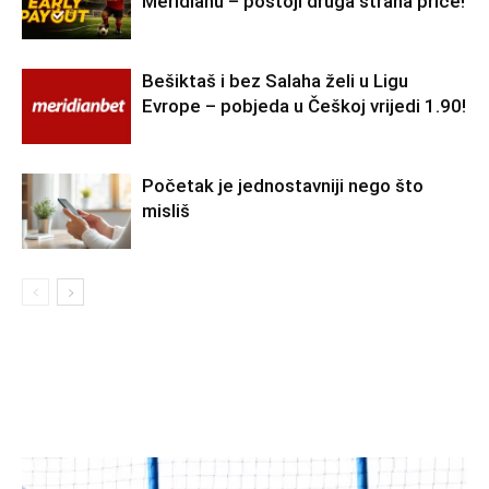
Meridianu – postoji druga strana priče!
Bešiktaš i bez Salaha želi u Ligu
Evrope – pobjeda u Češkoj vrijedi 1.90!
Početak je jednostavniji nego što
misliš