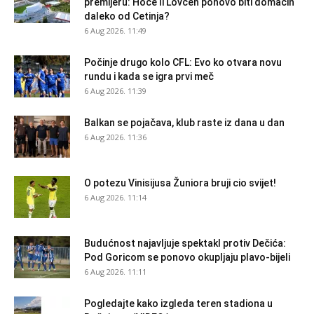
premijeru: Hoće li Lovćen ponovo biti domaćin
daleko od Cetinja?
6 Aug 2026. 11:49
Počinje drugo kolo CFL: Evo ko otvara novu
rundu i kada se igra prvi meč
6 Aug 2026. 11:39
Balkan se pojačava, klub raste iz dana u dan
6 Aug 2026. 11:36
O potezu Vinisijusa Žuniora bruji cio svijet!
6 Aug 2026. 11:14
Budućnost najavljuje spektakl protiv Dečića:
Pod Goricom se ponovo okupljaju plavo-bijeli
6 Aug 2026. 11:11
Pogledajte kako izgleda teren stadiona u