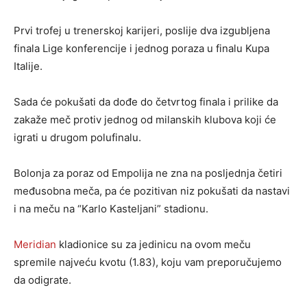
Prvi trofej u trenerskoj karijeri, poslije dva izgubljena
finala Lige konferencije i jednog poraza u finalu Kupa
Italije.
Sada će pokušati da dođe do četvrtog finala i prilike da
zakaže meč protiv jednog od milanskih klubova koji će
igrati u drugom polufinalu.
Bolonja za poraz od Empolija ne zna na posljednja četiri
međusobna meča, pa će pozitivan niz pokušati da nastavi
i na meču na “Karlo Kasteljani” stadionu.
Meridian
kladionice su za jedinicu na ovom meču
spremile najveću kvotu (1.83), koju vam preporučujemo
da odigrate.