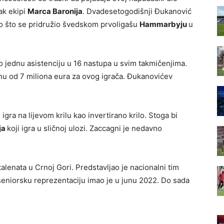
ak ekipi
Marca Baronija
. Dvadesetogodišnji Đukanović
o što se pridružio švedskom prvoligašu
Hammarbyju
u
žio jednu asistenciju u 16 nastupa u svim takmičenjima.
nu od 7 miliona eura za ovog igrača. Đukanovićev
gra na lijevom krilu kao invertirano krilo. Stoga bi
ja
koji igra u sličnoj ulozi. Zaccagni je nedavno
alenata u Crnoj Gori. Predstavljao je nacionalni tim
 seniorsku reprezentaciju imao je u junu 2022. Do sada