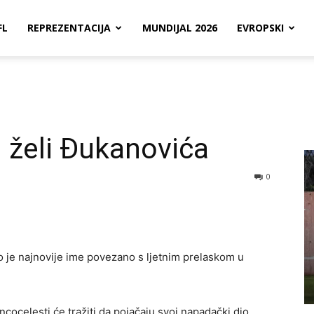
FL
REPREZENTACIJA
MUNDIJAL 2026
EVROPSKI
an želi Đukanovića
0
o je najnovije ime povezano s ljetnim prelaskom u
ncocelesti će tražiti da pojačaju svoj napadački dio