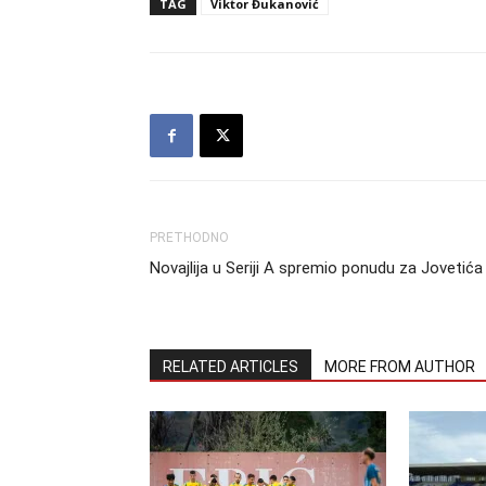
TAG
Viktor Đukanović
PRETHODNO
Novajlija u Seriji A spremio ponudu za Jovetića
RELATED ARTICLES
MORE FROM AUTHOR