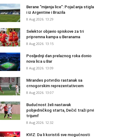
Berane “mijenja lice”: Pojačanja stigla
i iz Argentine i Brazila
8 Aug 2026. 13:29
Selektor objavio spiskove za tri
pripremna kampa u Beranama
8 Aug 2026. 13:15
Posljednji dan prelaznog roka donio
nova lica u Bar
8 Aug 2026. 13:09
Mirandes potvrdio rastanak sa
crnogorskim reprezentativcem
8 Aug 2026. 13:07
Budućnost želi nastavak
pobjedničkog starta, Dečić traži prvi
trijumf
8 Aug 2026. 12:32
KVIZ: Da li koristiš sve mogućnosti