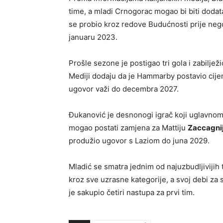
time, a mladi Crnogorac mogao bi biti dodat
se probio kroz redove Budućnosti prije neg
januaru 2023.
Prošle sezone je postigao tri gola i zabilje
Mediji dodaju da je Hammarby postavio cije
ugovor važi do decembra 2027.
Đukanović je desnonogi igrač koji uglavnom i
mogao postati zamjena za Mattiju
Zaccagni
produžio ugovor s Laziom do juna 2029.
Mladić se smatra jednim od najuzbudljivijih t
kroz sve uzrasne kategorije, a svoj debi za
je sakupio četiri nastupa za prvi tim.