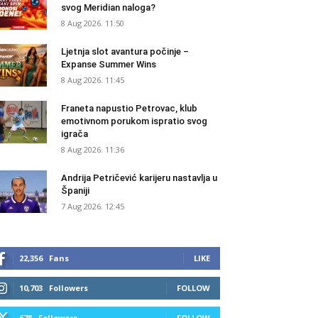
svog Meridian naloga?
8 Aug 2026. 11:50
Ljetnja slot avantura počinje –
Expanse Summer Wins
8 Aug 2026. 11:45
Franeta napustio Petrovac, klub
emotivnom porukom ispratio svog
igrača
8 Aug 2026. 11:36
Andrija Petričević karijeru nastavlja u
Španiji
7 Aug 2026. 12:45
22,356
Fans
LIKE
10,703
Followers
FOLLOW
678
Followers
FOLLOW