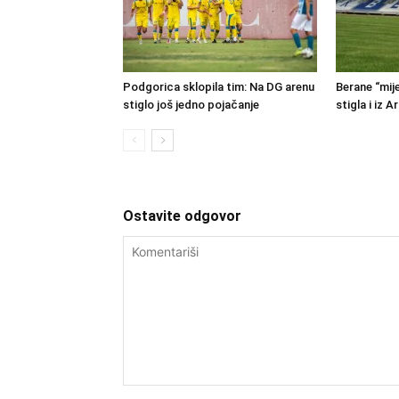
Podgorica sklopila tim: Na DG arenu
Berane “mije
stiglo još jedno pojačanje
stigla i iz A
Ostavite odgovor