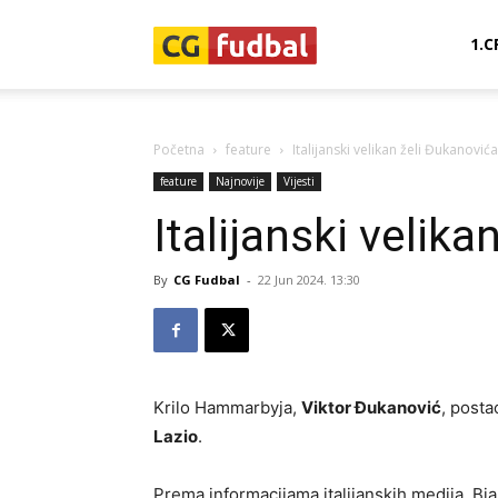
CG-
1.C
Fudbal
Početna
feature
Italijanski velikan želi Đukanovića
feature
Najnovije
Vijesti
Italijanski velik
By
CG Fudbal
-
22 Jun 2024. 13:30
Krilo Hammarbyja,
Viktor Đukanović
, posta
Lazio
.
Prema informacijama italijanskih medija, Bia