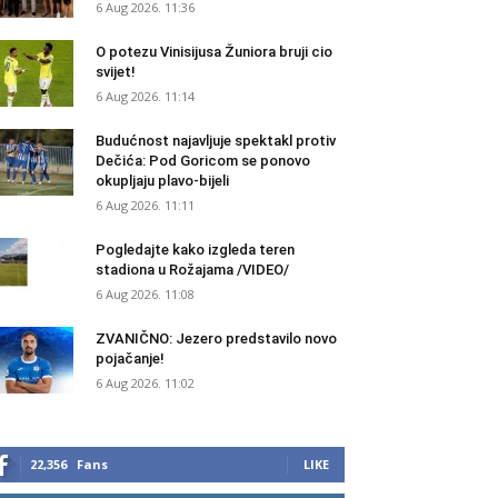
6 Aug 2026. 11:36
O potezu Vinisijusa Žuniora bruji cio
svijet!
6 Aug 2026. 11:14
Budućnost najavljuje spektakl protiv
Dečića: Pod Goricom se ponovo
okupljaju plavo-bijeli
6 Aug 2026. 11:11
Pogledajte kako izgleda teren
stadiona u Rožajama /VIDEO/
6 Aug 2026. 11:08
ZVANIČNO: Jezero predstavilo novo
pojačanje!
6 Aug 2026. 11:02
22,356
Fans
LIKE