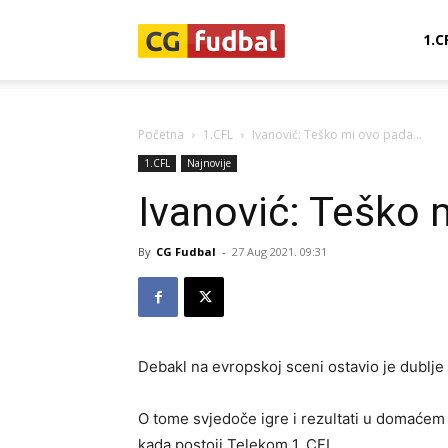
CG-
1.C
Fudbal
Početna
1.CFL
Ivanović: Teško mi ovo pada…
1.CFL
Najnovije
Ivanović: Teško
By
CG Fudbal
-
27 Aug 2021. 09:31
Debakl na evropskoj sceni ostavio je dublje
O tome svjedoče igre i rezultati u domaćem pr
kada postoji Telekom 1. CFL.