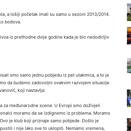
ola, a lošiji početak imali su samo u sezoni 2013/2014.
iko bodova.
ivoa iz prethodne dvije godine kada je bio nedodirljiv
isali smo samo jednu pobjedu iz pet utakmica, a to je
mo da budemo zadovoljni ovakvim razvojem situacije
anović, koji nastavlja:
ja za međunarodne scene. U Evropi smo doživjeli
ofesionalci moramo da se izdignemo iz problema. Moramo
vo je klub koji priznaje samo pobjede. Došlo je
ustili i nije lako sve to uklopiti. Nemamo vremena,