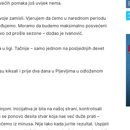
 većih pomaka još uvijek nema.
 svoje zamisli. Vjerujem da ćemo u narednom periodu
pobjeđujemo. Moramo da budemo maksimalno posvećeni
vo od prošle sezone – dodao je Ivanović.
 u ligi. Tačnije – samo jednom na posljednjih devet
 su kiksali i prije dva dana u Pljevljima u odloženom
om. Inicijativa je bila na našoj strani, kontrolisali
am se ponovo desila stvar koja nas već duže prati –
ćemo iz minusa. Nije lako kada jurite rezultat. Uspjeli