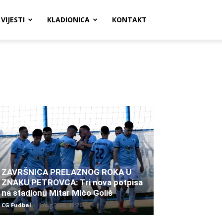
VIJESTI
KLADIONICA
KONTAKT
ZAVRŠNICA PRELAZNOG ROKA U
ZNAKU PETROVCA: Tri nova potpisa
na stadionu Mitar Mićo Goliš
CG Fudbal
-
6 Aug 2026. 12:26