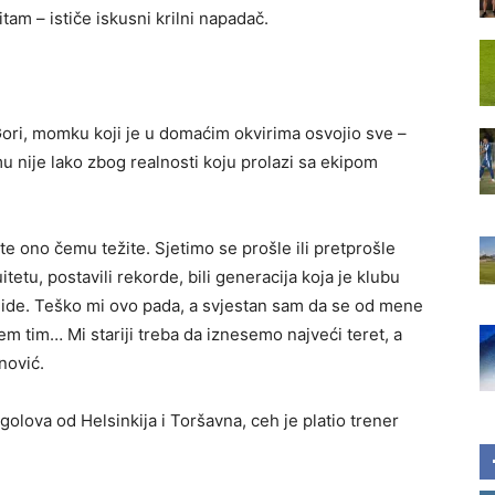
tam – ističe iskusni krilni napadač.
Gori, momku koji je u domaćim okvirima osvojio sve –
mu nije lako zbog realnosti koju prolazi sa ekipom
e ono čemu težite. Sjetimo se prošle ili pretprošle
etu, postavili rekorde, bili generacija koja je klubu
ne ide. Teško mi ovo pada, a svjestan sam da se od mene
 tim… Mi stariji treba da iznesemo najveći teret, a
nović.
olova od Helsinkija i Toršavna, ceh je platio trener