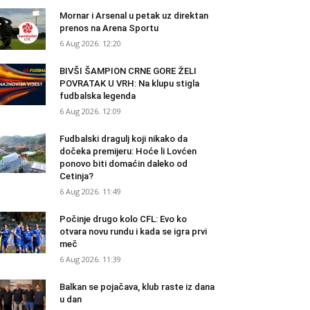
Mornar i Arsenal u petak uz direktan
prenos na Arena Sportu
6 Aug 2026. 12:20
BIVŠI ŠAMPION CRNE GORE ŽELI
POVRATAK U VRH: Na klupu stigla
fudbalska legenda
6 Aug 2026. 12:09
Fudbalski dragulj koji nikako da
dočeka premijeru: Hoće li Lovćen
ponovo biti domaćin daleko od
Cetinja?
6 Aug 2026. 11:49
Počinje drugo kolo CFL: Evo ko
otvara novu rundu i kada se igra prvi
meč
6 Aug 2026. 11:39
Balkan se pojačava, klub raste iz dana
u dan