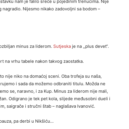
tavku nam je falilo sreće u pojedinim trenucima. Nije
Bog nagradio. Nijesmo nikako zadovoljni sa bodom –
ozbiljan minus za liderom.
Sutjeska
je na ,,plus devet“.
brt na vrhu tabele nakon takvog zaostatka.
to nije niko na domaćoj sceni. Oba trofeja su naša,
erujemo i sada da možemo odbraniti titulu. Možda ne
ćemo se, naravno, i za Kup. Minus za liderom nije mali,
ižan. Odigrano je tek pet kola, slijede međusobni dueli i
m, saigrače i stručni štab – naglašava Ivanović.
 pauza, pa derbi u Nikšiću…