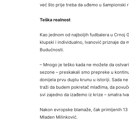
već što prije treba da uđemo u šampionski ri
Teška realnost
Kao jednom od najboljih fudbalera u Crnoj 
klupski i individualno, Ivanović priznaje da 
Budućnosti.
– Mnogo je teško kada ne možete da ostvarit
sezone – preskakali smo prepreke u kontinuit
donijela prvu duplu krunu u istoriji. Sada 
traži da budem pokretač mlađima, da povučem
svi zajedno da izađemo iz krize – smatra Iva
Nakon evropske blamaže, čak primljenih 13 g
Mladen Milinković.