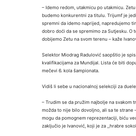
– Idemo redom, utakmicu po utakmicu. Zet
budemo konkurentni za titulu. Trijumf je je
spremni da idemo naprijed, napredujemo tim
dobro doći da se spremimo za Sutjesku. O t
dobijemo Zetu na svom terenu – kaže Ivanov
Selektor Miodrag Radulović saopštio je spi
kvalifikacijama za Mundijal. Lista će biti d
mečevi 6. kola šampionata.
Vidiš li sebe u nacionalnoj selekciji za due
– Trudim se da pružim najbolje na svakom tr
možda to nije bilo dovoljno, ali sa te stran
mogu da pomognem reprezentaciji, biću veoma 
zaključio je Ivanović, koji je za ,,hrabre sok