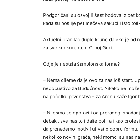
Podgoričani su osvojili šest bodova iz pet k
kada su poslije pet mečeva sakupili isto tol
Aktuelni branilac duple krune daleko je od n
za sve konkurente u Crnoj Gori.
Gdje je nestala šampionska forma?
– Nema dileme da je ovo za nas loš start. Up
nedopustivo za Budućnost. Nikako ne može
na početku prvenstva – za Arenu kaže Igor Iv
– Nijesmo se oporavili od preranog ispadan
debakl, sve nas to i dalje boli, ali kao pr
da pronađemo motiv i uhvatio dobru formu. O
nekoliko novih igrača, neki momci su nas nap