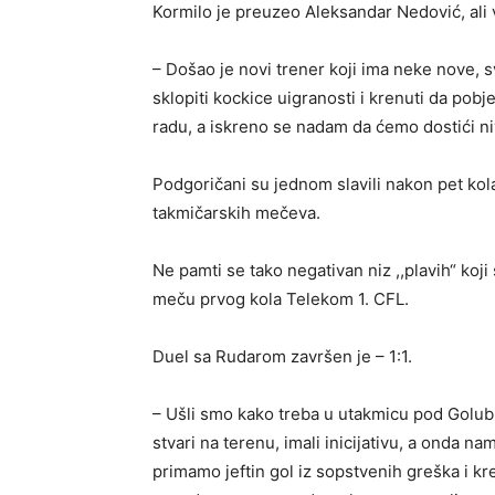
Kormilo je preuzeo Aleksandar Nedović, ali
– Došao je novi trener koji ima neke nove,
sklopiti kockice uigranosti i krenuti da 
radu, a iskreno se nadam da ćemo dostići ni
Podgoričani su jednom slavili nakon pet kola
takmičarskih mečeva.
Ne pamti se tako negativan niz ,,plavih“ koji
meču prvog kola Telekom 1. CFL.
Duel sa Rudarom završen je – 1:1.
– Ušli smo kako treba u utakmicu pod Golubinj
stvari na terenu, imali inicijativu, a onda n
primamo jeftin gol iz sopstvenih greška i kre