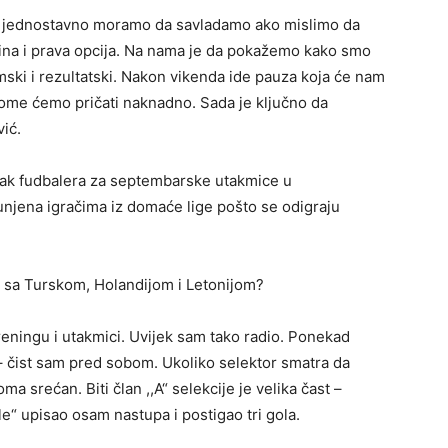
u jednostavno moramo da savladamo ako mislimo da
dina i prava opcija. Na nama je da pokažemo kako smo
ski i rezultatski. Nakon vikenda ide pauza koja će nam
ome ćemo pričati naknadno. Sada je ključno da
ić.
sak fudbalera za septembarske utakmice u
opunjena igračima iz domaće lige pošto se odigraju
le sa Turskom, Holandijom i Letonijom?
eningu i utakmici. Uvijek sam tako radio. Ponekad
e – čist sam pred sobom. Ukoliko selektor smatra da
srećan. Biti član ,,A“ selekcije je velika čast –
ole“ upisao osam nastupa i postigao tri gola.