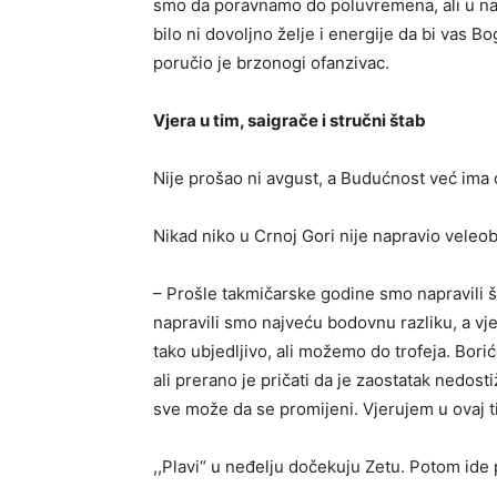
smo da poravnamo do poluvremena, ali u nas
bilo ni dovoljno želje i energije da bi vas 
poručio je brzonogi ofanzivac.
Vjera u tim, saigrače i stručni štab
Nije prošao ni avgust, a Budućnost već ima 
Nikad niko u Crnoj Gori nije napravio veleo
– Prošle takmičarske godine smo napravili š
napravili smo najveću bodovnu razliku, a vj
tako ubjedljivo, ali možemo do trofeja. Bori
ali prerano je pričati da je zaostatak nedost
sve može da se promijeni. Vjerujem u ovaj ti
,,Plavi“ u neđelju dočekuju Zetu. Potom ide