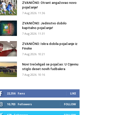
ZVANIČNO: Otrant angažovao novo
pojačanje!
7 Aug 2026. 11:36
ZVANIČNO: Jedinstvo dobilo
kapitalno pojačanje!
7 Aug 2026. 11:31
ZVANIČNO: Iskra dobila pojačanje iz
Finske
7 Aug 2026. 10:21
Novi trećeligaš se pojačao: U Cijevnu
stiglo deset novih fudbalera
7 Aug 2026. 10:16
22,356
Fans
LIKE
10,703
Followers
FOLLOW
678
Followers
FOLLOW