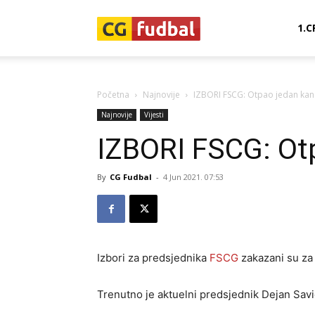
CG-
1.C
Fudbal
Početna
Najnovije
IZBORI FSCG: Otpao jedan kan
Najnovije
Vijesti
IZBORI FSCG: Ot
By
CG Fudbal
-
4 Jun 2021. 07:53
Izbori za predsjednika
FSCG
zakazani su za 
Trenutno je aktuelni predsjednik Dejan Savić