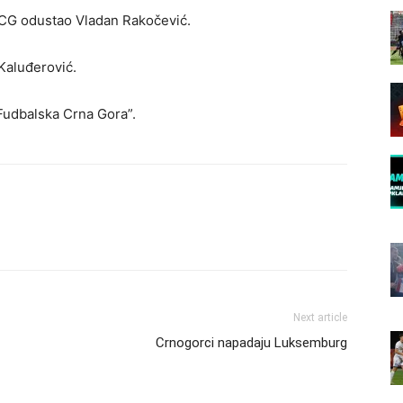
SCG odustao Vladan Rakočević.
 Kaluđerović.
udbalska Crna Gora”.
Next article
Crnogorci napadaju Luksemburg