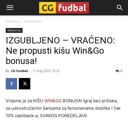
CG-
Početna
Kladionica
Kladionica
Fudbal
IZGUBLJENO – VRAĆENO:
Ne propusti kišu Win&Go
bonusa!
By
CG Fudbal
-
11 Aug 2024. 10:52
0
Vrijeme je za KIŠU
WIN&GO
BONUSA! Igraj bez pritiska,
sa udvostručenim šansama za fenomenalne dobitke i čak
10% cashback-a, SVAKOG PONEDELJKA!