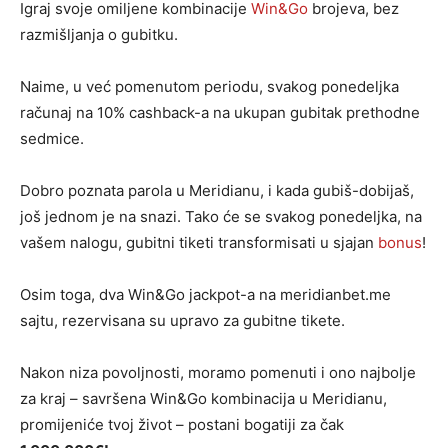
Igraj svoje omiljene kombinacije
Win&Go
brojeva, bez
razmišljanja o gubitku.
Naime, u već pomenutom periodu, svakog ponedeljka
računaj na 10% cashback-a na ukupan gubitak prethodne
sedmice.
Dobro poznata parola u Meridianu, i kada gubiš-dobijaš,
još jednom je na snazi. Tako će se svakog ponedeljka, na
vašem nalogu, gubitni tiketi transformisati u sjajan
bonus
!
Osim toga, dva Win&Go jackpot-a na meridianbet.me
sajtu, rezervisana su upravo za gubitne tikete.
Nakon niza povoljnosti, moramo pomenuti i ono najbolje
za kraj – savršena Win&Go kombinacija u Meridianu,
promijeniće tvoj život – postani bogatiji za čak