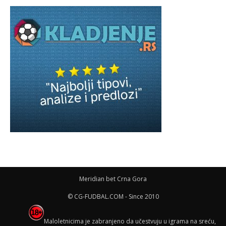
Meridian bet Crna Gora
© CG-FUDBAL.COM - Since 2010
Maloletnicima je zabranjeno da učestvuju u igrama na sreću,