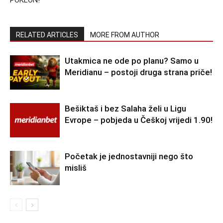
POKLON!
RELATED ARTICLES
MORE FROM AUTHOR
Utakmica ne ode po planu? Samo u
Meridianu – postoji druga strana priče!
Bešiktaš i bez Salaha želi u Ligu
Evrope – pobjeda u Češkoj vrijedi 1.90!
Početak je jednostavniji nego što
misliš