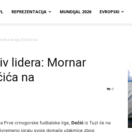
FL
REPREZENTACIJA
MUNDIJAL 2026
EVROPSKI
testira snagu Dečića na
iv lidera: Mornar
čića na
0
la Prve crnogorske fudbalske lige,
Dečić
iz Tuzi će na
privremeno igraju svoje domaće utakmice zbog