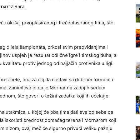
rnar
iz Bara.
ć i okršaj prvoplasiranog i trećeplasiranog tima, što
g dijela šampionata, prkosi svim predviđanjima i
ihov uspjeh je rezultat odlične igre i timskog duha, a
kvalitetu protiv jednog od najjačih protivnika u ligi.
rhu tabele, ima za cilj da nastavi sa dobrom formom i
ma. Zanimljivo je da je Mornar na zadnjih sedam
dnom, što govori o težini zadatka koji ih očekuje.
na utakmica, u kojoj će oba tima dati sve od sebe da
da iskoristi prednost domaćeg terena i Mornarom koji
im nizom, ovaj meč će sigurno privući veliku pažnju