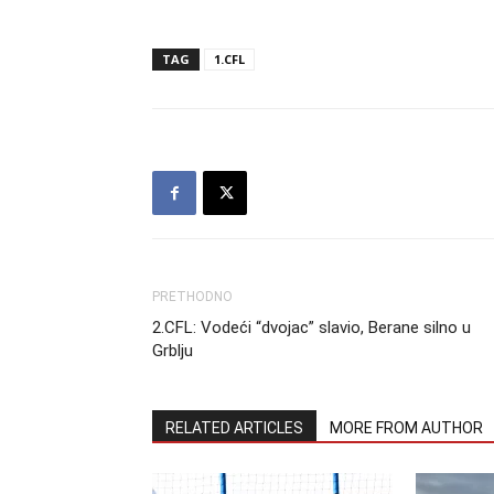
TAG
1.CFL
PRETHODNO
2.CFL: Vodeći “dvojac” slavio, Berane silno u
Grblju
RELATED ARTICLES
MORE FROM AUTHOR