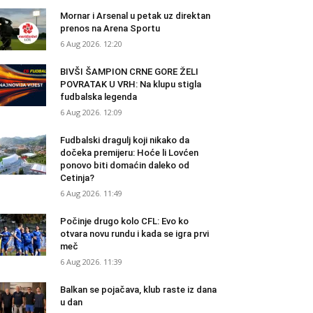
Mornar i Arsenal u petak uz direktan
prenos na Arena Sportu
6 Aug 2026. 12:20
BIVŠI ŠAMPION CRNE GORE ŽELI
POVRATAK U VRH: Na klupu stigla
fudbalska legenda
6 Aug 2026. 12:09
Fudbalski dragulj koji nikako da
dočeka premijeru: Hoće li Lovćen
ponovo biti domaćin daleko od
Cetinja?
6 Aug 2026. 11:49
Počinje drugo kolo CFL: Evo ko
otvara novu rundu i kada se igra prvi
meč
6 Aug 2026. 11:39
Balkan se pojačava, klub raste iz dana
u dan