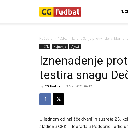
CG-
1.C
Fudbal
Početna
1.CFL
Iznenađenje protiv lidera: Mornar 
1.CFL
Najnovije
Vijesti
Iznenađenje prot
testira snagu De
By
CG Fudbal
-
3 Mar 2024. 06:12
U jednom od najiščekivanijih susreta 23. ko
stadionu OFK Titograda u Podgorici, gdje 