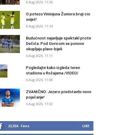
6 Aug 2026. 11:36
O potezu Vinisijusa Žuniora bruji cio
svijet!
6 Aug 2026. 11:14
Budućnost najavljuje spektakl protiv
Dečića: Pod Goricom se ponovo
okupljaju plavo-bijeli
6 Aug 2026. 11:11
Pogledajte kako izgleda teren
stadiona u Rožajama /VIDEO/
6 Aug 2026. 11:08
ZVANIČNO: Jezero predstavilo novo
pojačanje!
6 Aug 2026. 11:02
22,356
Fans
LIKE