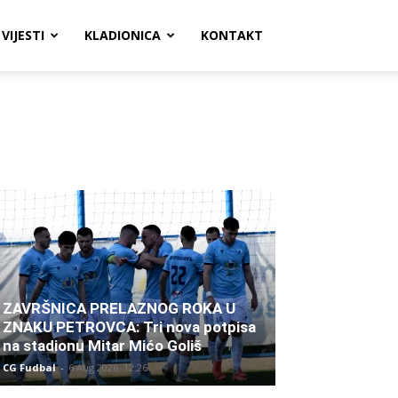
VIJESTI
KLADIONICA
KONTAKT
ZAVRŠNICA PRELAZNOG ROKA U
ZNAKU PETROVCA: Tri nova potpisa
na stadionu Mitar Mićo Goliš
CG Fudbal
-
6 Aug 2026. 12:26