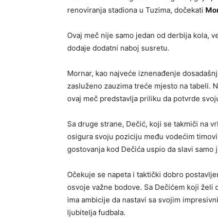
renoviranja stadiona u Tuzima, dočekati
Mo
Ovaj meč nije samo jedan od derbija kola, ve
dodaje dodatni naboj susretu.
Mornar, kao najveće iznenađenje dosadašnje
zasluženo zauzima treće mjesto na tabeli. Nj
ovaj meč predstavlja priliku da potvrde svoju 
Sa druge strane, Dečić, koji se takmiči na v
osigura svoju poziciju među vodećim timovi
gostovanja kod Dečića uspio da slavi samo je
Očekuje se napeta i taktički dobro postavlje
osvoje važne bodove. Sa Dečićem koji želi 
ima ambicije da nastavi sa svojim impresivn
ljubitelja fudbala.