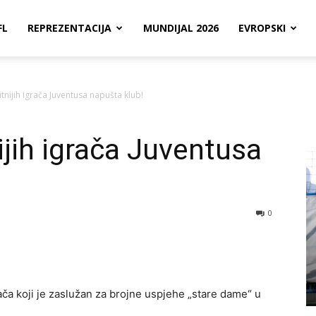
FL
REPREZENTACIJA
MUNDIJAL 2026
EVROPSKI
tnijih igrača Juventusa napušta klub!
ijih igrača Juventusa
0
ča koji je zaslužan za brojne uspjehe „stare dame“ u