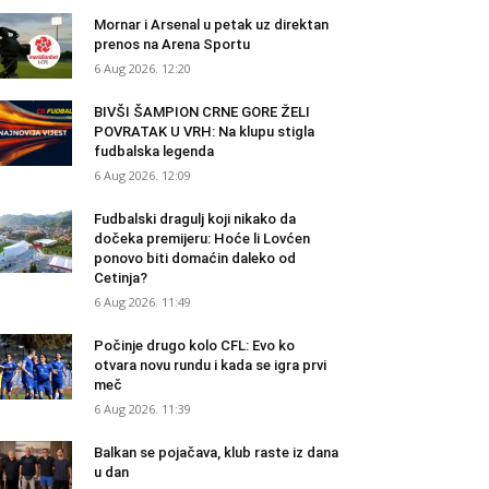
Mornar i Arsenal u petak uz direktan
prenos na Arena Sportu
6 Aug 2026. 12:20
BIVŠI ŠAMPION CRNE GORE ŽELI
POVRATAK U VRH: Na klupu stigla
fudbalska legenda
6 Aug 2026. 12:09
Fudbalski dragulj koji nikako da
dočeka premijeru: Hoće li Lovćen
ponovo biti domaćin daleko od
Cetinja?
6 Aug 2026. 11:49
Počinje drugo kolo CFL: Evo ko
otvara novu rundu i kada se igra prvi
meč
6 Aug 2026. 11:39
Balkan se pojačava, klub raste iz dana
u dan