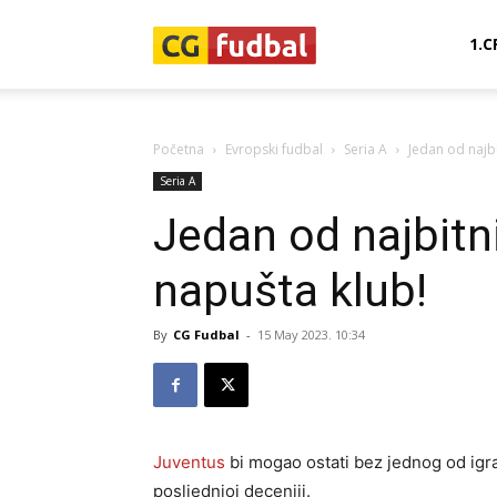
CG-
1.C
Fudbal
Početna
Evropski fudbal
Seria A
Jedan od najbi
Seria A
Jedan od najbitn
napušta klub!
By
CG Fudbal
-
15 May 2023. 10:34
Juventus
bi mogao ostati bez jednog od igra
posljednjoj deceniji.