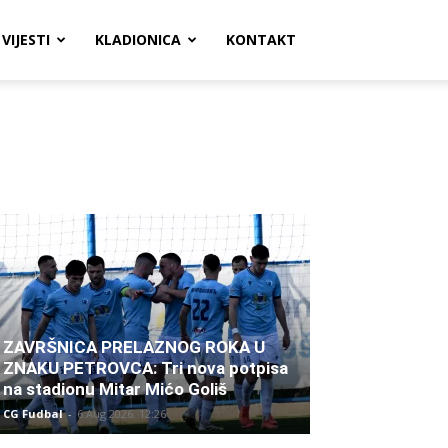
VIJESTI
KLADIONICA
KONTAKT
ZAVRŠNICA PRELAZNOG ROKA U
ZNAKU PETROVCA: Tri nova potpisa
na stadionu Mitar Mićo Goliš
CG Fudbal
-
6 Aug 2026. 12:26