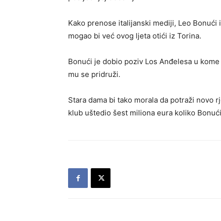
Kako prenose italijanski mediji, Leo Bonuć
mogao bi već ovog ljeta otići iz Torina.
Bonući je dobio poziv Los Anđelesa u kome ig
mu se pridruži.
Stara dama bi tako morala da potraži novo r
klub uštedio šest miliona eura koliko Bonuć