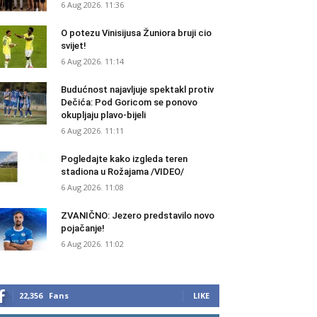
6 Aug 2026. 11:36
O potezu Vinisijusa Žuniora bruji cio
svijet!
6 Aug 2026. 11:14
Budućnost najavljuje spektakl protiv
Dečića: Pod Goricom se ponovo
okupljaju plavo-bijeli
6 Aug 2026. 11:11
Pogledajte kako izgleda teren
stadiona u Rožajama /VIDEO/
6 Aug 2026. 11:08
ZVANIČNO: Jezero predstavilo novo
pojačanje!
6 Aug 2026. 11:02
22,356
Fans
LIKE