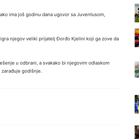
i iako ima još godinu dana ugovor sa Juventusom,
ra njegov veliki prijatelj Đorđo Kjelini koji ga zove da
ješenje u odbrani, a svakako bi njegovim odlaskom
i zarađuje godišnje.