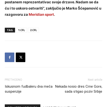
postanem reprezentativac svoje drzave. Nadam se da
ću i to uskoro ostvariti”, zaključio je Marko Šćepanović u
razgovoru za
Meridian sport
.
TAG
1.CFL
2.CFL
PRETHODNO
Next article
Iskusnom fudbaleru dva meča
Nekada nosio dres Crne Gore,
suspenzije
sada stigao poziv Srbije