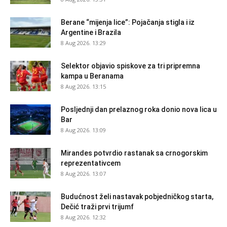
Berane “mijenja lice”: Pojačanja stigla i iz
Argentine i Brazila
8 Aug 2026. 13:29
Selektor objavio spiskove za tri pripremna
kampa u Beranama
8 Aug 2026. 13:15
Posljednji dan prelaznog roka donio nova lica u
Bar
8 Aug 2026. 13:09
Mirandes potvrdio rastanak sa crnogorskim
reprezentativcem
8 Aug 2026. 13:07
Budućnost želi nastavak pobjedničkog starta,
Dečić traži prvi trijumf
8 Aug 2026. 12:32