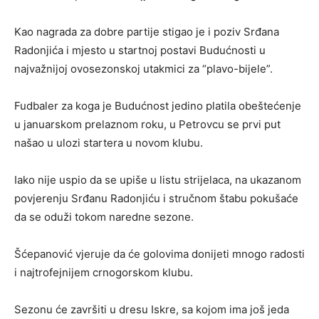
Kao nagrada za dobre partije stigao je i poziv Srđana
Radonjića i mjesto u startnoj postavi Budućnosti u
najvažnijoj ovosezonskoj utakmici za “plavo-bijele”.
Fudbaler za koga je Budućnost jedino platila obeštećenje
u januarskom prelaznom roku, u Petrovcu se prvi put
našao u ulozi startera u novom klubu.
Iako nije uspio da se upiše u listu strijelaca, na ukazanom
povjerenju Srđanu Radonjiću i stručnom štabu pokušaće
da se oduži tokom naredne sezone.
Šćepanović vjeruje da će golovima donijeti mnogo radosti
i najtrofejnijem crnogorskom klubu.
Sezonu će završiti u dresu Iskre, sa kojom ima još jeda