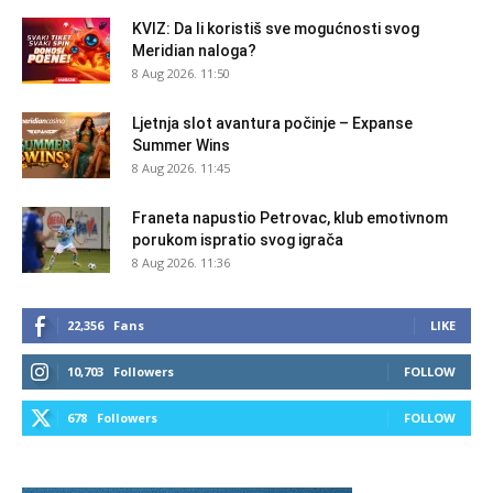
KVIZ: Da li koristiš sve mogućnosti svog
Meridian naloga?
8 Aug 2026. 11:50
Ljetnja slot avantura počinje – Expanse
Summer Wins
8 Aug 2026. 11:45
Franeta napustio Petrovac, klub emotivnom
porukom ispratio svog igrača
8 Aug 2026. 11:36
22,356
Fans
LIKE
10,703
Followers
FOLLOW
678
Followers
FOLLOW