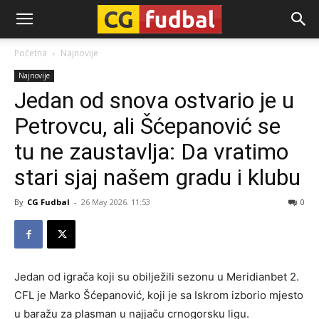
CG-
Početna
Najnovije
Najnovije
Fudbal
Jedan od snova ostvario je u
Petrovcu, ali Šćepanović se
tu ne zaustavlja: Da vratimo
stari sjaj našem gradu i klubu
By
CG Fudbal
-
26 May 2026. 11:53
0
Jedan od igrača koji su obilježili sezonu u Meridianbet 2.
CFL je Marko Šćepanović, koji je sa Iskrom izborio mjesto
u baražu za plasman u najjaču crnogorsku ligu.