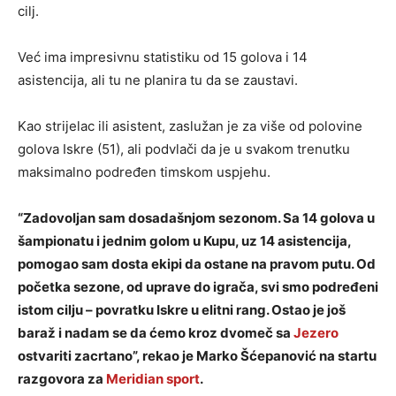
cilj.
Već ima impresivnu statistiku od 15 golova i 14
asistencija, ali tu ne planira tu da se zaustavi.
Kao strijelac ili asistent, zaslužan je za više od polovine
golova Iskre (51), ali podvlači da je u svakom trenutku
maksimalno podređen timskom uspjehu.
“Zadovoljan sam dosadašnjom sezonom. Sa 14 golova u
šampionatu i jednim golom u Kupu, uz 14 asistencija,
pomogao sam dosta ekipi da ostane na pravom putu. Od
početka sezone, od uprave do igrača, svi smo podređeni
istom cilju – povratku Iskre u elitni rang. Ostao je još
baraž i nadam se da ćemo kroz dvomeč sa
Jezero
ostvariti zacrtano”, rekao je Marko Šćepanović na startu
razgovora za
Meridian sport
.