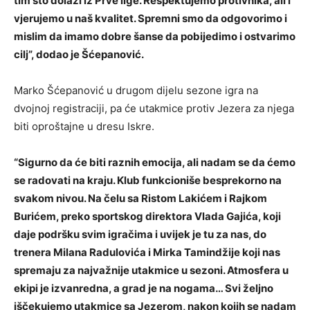
tim što dolazi iz Prve lige. Respektujemo protivnika, ali i
vjerujemo u naš kvalitet. Spremni smo da odgovorimo i
mislim da imamo dobre šanse da pobijedimo i ostvarimo
cilj”, dodao je Šćepanović.
Marko Šćepanović u drugom dijelu sezone igra na
dvojnoj registraciji, pa će utakmice protiv Jezera za njega
biti oproštajne u dresu Iskre.
“Sigurno da će biti raznih emocija, ali nadam se da ćemo
se radovati na kraju. Klub funkcioniše besprekorno na
svakom nivou. Na čelu sa Ristom Lakićem i Rajkom
Burićem, preko sportskog direktora Vlada Gajića, koji
daje podršku svim igračima i uvijek je tu za nas, do
trenera Milana Radulovića i Mirka Tamindžije koji nas
spremaju za najvažnije utakmice u sezoni. Atmosfera u
ekipi je izvanredna, a grad je na nogama… Svi željno
iščekujemo utakmice sa Jezerom, nakon kojih se nadam