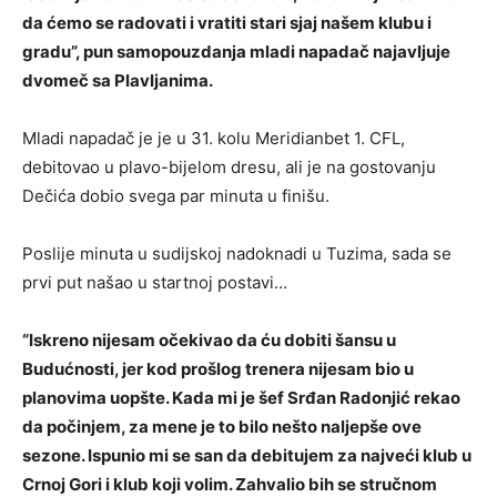
da ćemo se radovati i vratiti stari sjaj našem klubu i
gradu”, pun samopouzdanja mladi napadač najavljuje
dvomeč sa Plavljanima.
Mladi napadač je je u 31. kolu Meridianbet 1. CFL,
debitovao u plavo-bijelom dresu, ali je na gostovanju
Dečića dobio svega par minuta u finišu.
Poslije minuta u sudijskoj nadoknadi u Tuzima, sada se
prvi put našao u startnoj postavi…
“Iskreno nijesam očekivao da ću dobiti šansu u
Budućnosti, jer kod prošlog trenera nijesam bio u
planovima uopšte. Kada mi je šef Srđan Radonjić rekao
da počinjem, za mene je to bilo nešto naljepše ove
sezone. Ispunio mi se san da debitujem za najveći klub u
Crnoj Gori i klub koji volim. Zahvalio bih se stručnom