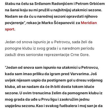
štabu na čelu sa Srđanom Radonjićem i Petrom Grbićem
na šansi koju su mi pružili u najbitnijoj utakmici sezone.
Nadam se da ću u narednoj sezoni opravdati njihovo
povjerenje”, rekao je Marko Šćepanović za
Meridian
sport
.
Jedan od snova ispunio je u Petrovcu, sada želi da
pomogne klubu iz svog grada i u narednom periodu
zaduži dres seniorske reprezentacije Crne Gore.
“Jedan od snova sam ispunio na utakmici u Petrovcu,
kada sam imao priliku da igram pred Varvarima. Još
uvijek nijesam uspio da postignem gol u dresu voljenog
kluba, ali se nadam da će ih biti dosta tokom iduće
sezone. U ovim trenucima želim da pomognem klubu iz
mog grada da uđe u Prvu ligu i zaokružim jednu
uspješnu sezonu. Kao i svakog fudbalera i moj san je da