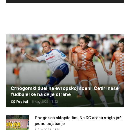
Crnogorski duel na evropskoj sceni: Četiri naše
fudbalerke na dvije strane
CG Fudbal
-
8 Aug 2026. 18:22
Podgorica sklopila tim: Na DG arenu stiglo još
jedno pojačanje
8 Aug 2026. 13:31