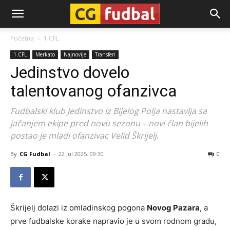
CG-
Početna
1.CFL
1.CFL
Merkato
Najnovije
Transferi
Fudbal
Jedinstvo dovelo
talentovanog ofanzivca
Fudbalski klub Jedinstvo iz Bijelog Polja nastavlja sa
jačanjem ekipe pred novu sezonu – novi član bijelih
postao je mladi ofanzivac Velid Škrijelj.
By
CG Fudbal
-
22 Jul 2025. 09:30
0
Škrijelj dolazi iz omladinskog pogona
Novog Pazara
, a
prve fudbalske korake napravio je u svom rodnom gradu,