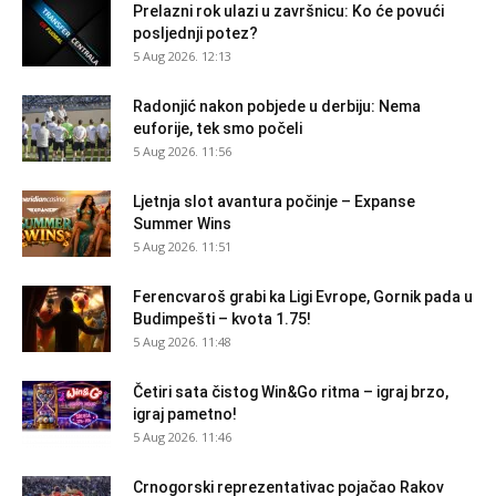
Prelazni rok ulazi u završnicu: Ko će povući
posljednji potez?
5 Aug 2026. 12:13
Radonjić nakon pobjede u derbiju: Nema
euforije, tek smo počeli
5 Aug 2026. 11:56
Ljetnja slot avantura počinje – Expanse
Summer Wins
5 Aug 2026. 11:51
Ferencvaroš grabi ka Ligi Evrope, Gornik pada u
Budimpešti – kvota 1.75!
5 Aug 2026. 11:48
Četiri sata čistog Win&Go ritma – igraj brzo,
igraj pametno!
5 Aug 2026. 11:46
Crnogorski reprezentativac pojačao Rakov