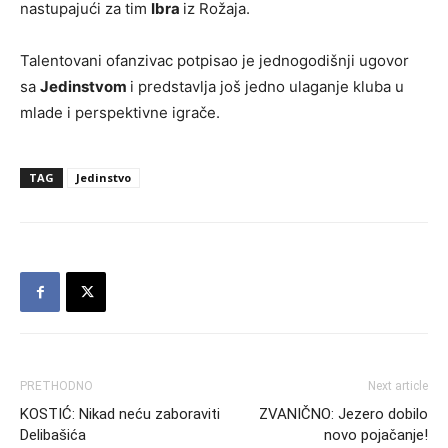
nastupajući za tim
Ibra
iz Rožaja.
Talentovani ofanzivac potpisao je jednogodišnji ugovor
sa
Jedinstvom
i predstavlja još jedno ulaganje kluba u
mlade i perspektivne igrače.
TAG
Jedinstvo
PRETHODNO
Next article
KOSTIĆ: Nikad neću zaboraviti
ZVANIČNO: Jezero dobilo
Delibašića
novo pojačanje!