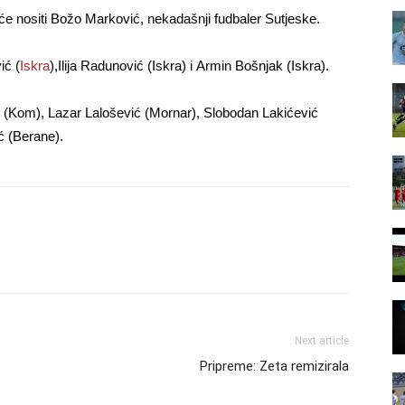
eće nositi Božo Marković, nekadašnji fudbaler Sutjeske.
ić (
Iskra
),Ilija Radunović (Iskra) i Armin Bošnjak (Iskra).
ć (Kom), Lazar Lalošević (Mornar), Slobodan Lakićević
ć (Berane).
Next article
Pripreme: Zeta remizirala