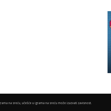
rama na sreću, učešće u igrama na sreću može izazvati zavisnost.