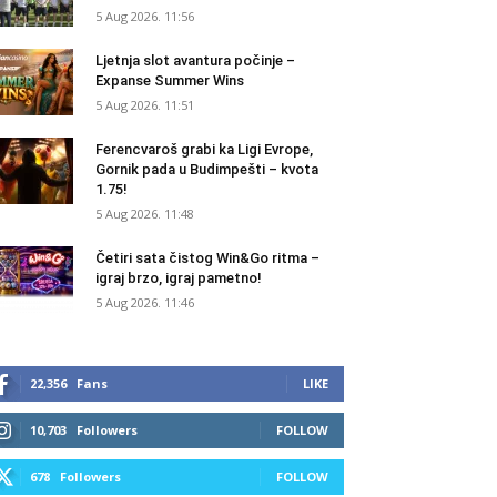
5 Aug 2026. 11:56
Ljetnja slot avantura počinje –
Expanse Summer Wins
5 Aug 2026. 11:51
Ferencvaroš grabi ka Ligi Evrope,
Gornik pada u Budimpešti – kvota
1.75!
5 Aug 2026. 11:48
Četiri sata čistog Win&Go ritma –
igraj brzo, igraj pametno!
5 Aug 2026. 11:46
22,356
Fans
LIKE
10,703
Followers
FOLLOW
678
Followers
FOLLOW