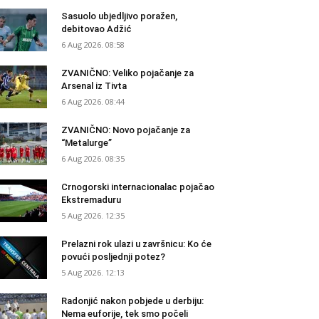
Sasuolo ubjedljivo poražen,
debitovao Adžić
6 Aug 2026. 08:58
ZVANIČNO: Veliko pojačanje za
Arsenal iz Tivta
6 Aug 2026. 08:44
ZVANIČNO: Novo pojačanje za
“Metalurge”
6 Aug 2026. 08:35
Crnogorski internacionalac pojačao
Ekstremaduru
5 Aug 2026. 12:35
Prelazni rok ulazi u završnicu: Ko će
povući posljednji potez?
5 Aug 2026. 12:13
Radonjić nakon pobjede u derbiju:
Nema euforije, tek smo počeli