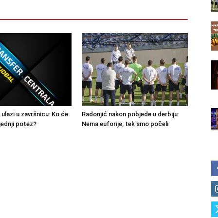
 ulazi u završnicu: Ko će
Radonjić nakon pobjede u derbiju:
jednji potez?
Nema euforije, tek smo počeli