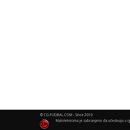
© CG-FUDBAL.COM - Since 2010
Maloletnicima je zabranjeno da učestvuju u ig