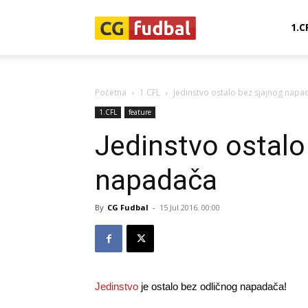
CG-
1.C
Fudbal
Početna
1.CFL
Jedinstvo ostalo bez sjajnog napa
1.CFL
feature
Jedinstvo ostalo
napadača
By
CG Fudbal
-
15 Jul 2016. 00:00
Jedinstvo
je ostalo bez odličnog napadača!