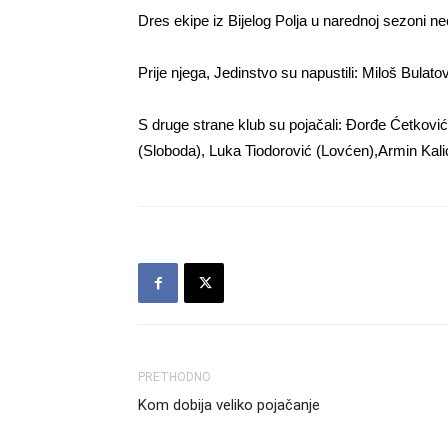
Dres ekipe iz Bijelog Polja u narednoj sezoni n
Prije njega, Jedinstvo su napustili: Miloš Bulatov
S druge strane klub su pojačali: Đorđe Ćetkovi
(Sloboda), Luka Tiodorović (Lovćen),Armin Kali
PRETHODNO
Kom dobija veliko pojačanje