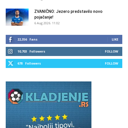
ZVANIČNO: Jezero predstavilo novo
pojačanje!
6 Aug 2026. 11:02
22,356
Fans
LIKE
10,703
Followers
FOLLOW
678
Followers
FOLLOW