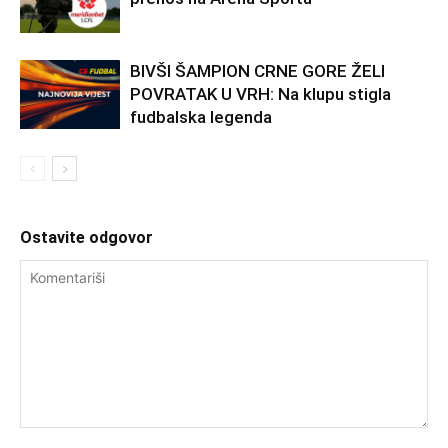
BIVŠI ŠAMPION CRNE GORE ŽELI
POVRATAK U VRH: Na klupu stigla
fudbalska legenda
Ostavite odgovor