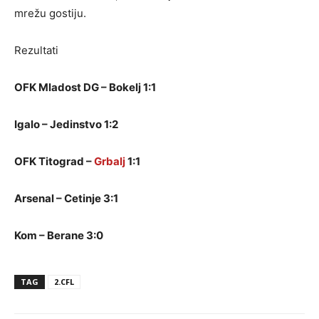
mrežu gostiju.
Rezultati
OFK Mladost DG – Bokelj 1:1
Igalo – Jedinstvo 1:2
OFK Titograd –
Grbalj
1:1
Arsenal – Cetinje 3:1
Kom – Berane 3:0
TAG
2.CFL