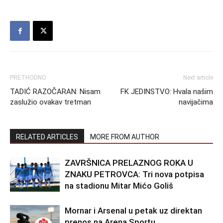
PRETHODNO
Next article
TADIĆ RAZOČARAN: Nisam
FK JEDINSTVO: Hvala našim
zaslužio ovakav tretman
navijačima
RELATED ARTICLES
MORE FROM AUTHOR
ZAVRŠNICA PRELAZNOG ROKA U
ZNAKU PETROVCA: Tri nova potpisa
na stadionu Mitar Mićo Goliš
Mornar i Arsenal u petak uz direktan
prenos na Arena Sportu