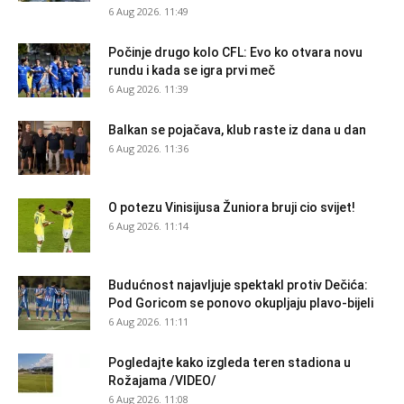
6 Aug 2026. 11:49
Počinje drugo kolo CFL: Evo ko otvara novu
rundu i kada se igra prvi meč
6 Aug 2026. 11:39
Balkan se pojačava, klub raste iz dana u dan
6 Aug 2026. 11:36
O potezu Vinisijusa Žuniora bruji cio svijet!
6 Aug 2026. 11:14
Budućnost najavljuje spektakl protiv Dečića:
Pod Goricom se ponovo okupljaju plavo-bijeli
6 Aug 2026. 11:11
Pogledajte kako izgleda teren stadiona u
Rožajama /VIDEO/
6 Aug 2026. 11:08