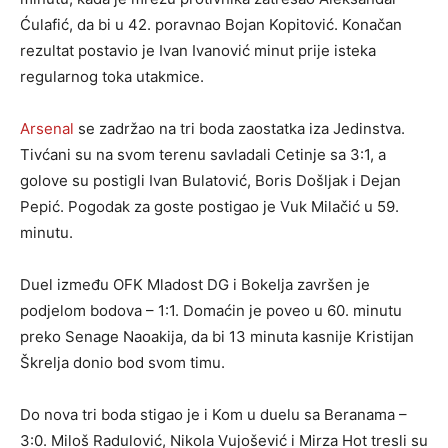
Ćulafić, da bi u 42. poravnao Bojan Kopitović. Konačan
rezultat postavio je Ivan Ivanović minut prije isteka
regularnog toka utakmice.
Arsenal
se zadržao na tri boda zaostatka iza Jedinstva.
Tivćani su na svom terenu savladali Cetinje sa 3:1, a
golove su postigli Ivan Bulatović, Boris Došljak i Dejan
Pepić. Pogodak za goste postigao je Vuk Milačić u 59.
minutu.
Duel između OFK Mladost DG i Bokelja završen je
podjelom bodova – 1:1. Domaćin je poveo u 60. minutu
preko Senage Naoakija, da bi 13 minuta kasnije Kristijan
Škrelja donio bod svom timu.
Do nova tri boda stigao je i Kom u duelu sa Beranama –
3:0. Miloš Radulović, Nikola Vujošević i Mirza Hot tresli su