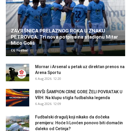
ZAVRŠNICA PRELAZNOG ROKA U ZNAKU
PETROVCA: Tri nova potpisa na stadionu Mitar
Mićo Goliš
CG Fudbal
-
6 Aug 2026. 12:26
Mornar i Arsenal u petak uz direktan prenos na
Arena Sportu
6 Aug 2026. 12:20
BIVŠI ŠAMPION CRNE GORE ŽELI POVRATAK U
VRH: Na klupu stigla fudbalska legenda
6 Aug 2026. 12:09
Fudbalski dragulj koji nikako da dočeka
premijeru: Hoće li Lovćen ponovo biti domaćin
daleko od Cetinja?