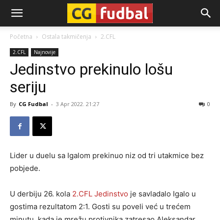
CG-
Početna
Ostala takmičenja
2.CFL
2.CFL
Najnovije
Fudbal
Jedinstvo prekinulo lošu
seriju
By
CG Fudbal
-
3 Apr 2022. 21:27
0
Lider u duelu sa Igalom prekinuo niz od tri utakmice bez
pobjede.
U derbiju 26. kola
2.CFL
Jedinstvo
je savladalo Igalo u
gostima rezultatom 2:1. Gosti su poveli već u trećem
minutu, kada je mrežu protivnika zatresao Aleksandar