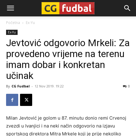
CG-
Početna
Ex-Yu
Ex-Yu
Fudbal
Jevtović odgovorio Mrkeli: Za
provedeno vrijeme na terenu
imam dobar i konkretan
učinak
By
CG Fudbal
-
12 Nov 2019. 19:22
0
Milan Jevtović je golom u 87. minutu donio remi Crvenoj
zvezdi u Ivanjici i na neki način odgovorio na izjavu
sportskog direktora Mitra Mrkele koji je prije nekoliko