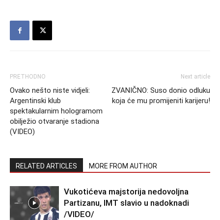
PRETHODNO
Next article
Ovako nešto niste vidjeli:
ZVANIČNO: Suso donio odluku
Argentinski klub
koja će mu promijeniti karijeru!
spektakularnim hologramom
obilježio otvaranje stadiona
(VIDEO)
RELATED ARTICLES
MORE FROM AUTHOR
Vukotićeva majstorija nedovoljna
Partizanu, IMT slavio u nadoknadi
/VIDEO/