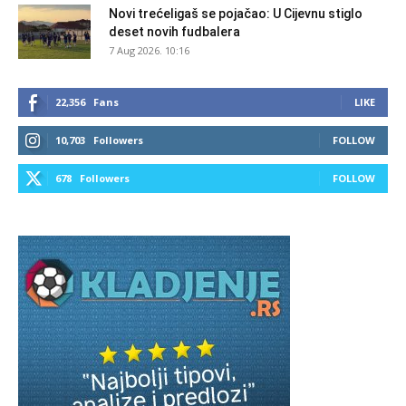
Novi trećeligaš se pojačao: U Cijevnu stiglo
deset novih fudbalera
7 Aug 2026. 10:16
22,356
Fans
LIKE
10,703
Followers
FOLLOW
678
Followers
FOLLOW