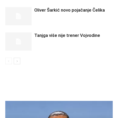
Oliver Šarkić novo pojačanje Čelika
Tanjga više nije trener Vojvodine