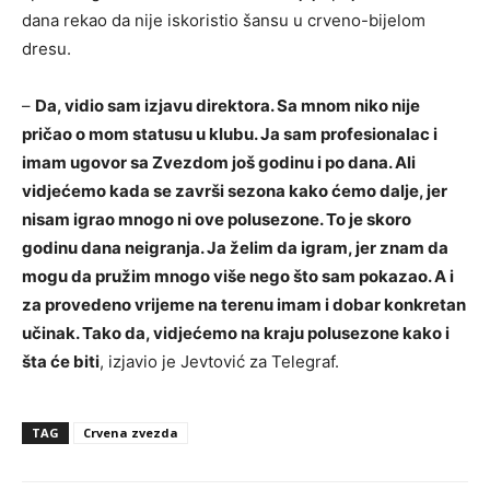
dana rekao da nije iskoristio šansu u crveno-bijelom
dresu.
–
Da, vidio sam izjavu direktora. Sa mnom niko nije
pričao o mom statusu u klubu. Ja sam profesionalac i
imam ugovor sa Zvezdom još godinu i po dana. Ali
vidjećemo kada se završi sezona kako ćemo dalje, jer
nisam igrao mnogo ni ove polusezone. To je skoro
godinu dana neigranja. Ja želim da igram, jer znam da
mogu da pružim mnogo više nego što sam pokazao. A i
za provedeno vrijeme na terenu imam i dobar konkretan
učinak. Tako da, vidjećemo na kraju polusezone kako i
šta će biti
, izjavio je Jevtović za Telegraf.
TAG
Crvena zvezda