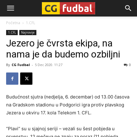
CG-
Početna
1.CFL
1.CFL
Najnovije
Fudbal
Jezero je čvrsta ekipa, na
nama je da budemo ozbiljni
By
CG Fudbal
-
5 Dec 2020. 11:27
0
Budućnost sjutra (nedjelja, 6. decembar) od 13.00 časova
na Gradskom stadionu u Podgorici igra protiv plavskog
Jezera u okviru 17. kola Telekom 1. CFL.
“Plavi“ su u sjajnoj seriji – vezali su šest pobjeda u
prvenstvu, 12 mečeva ne znaju za poraz (11 pobjeda,