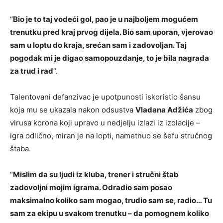
“
Bio je to taj vodeći gol, pao je u najboljem mogućem
trenutku pred kraj prvog dijela. Bio sam uporan, vjerovao
sam u loptu do kraja, srećan sam i zadovoljan. Taj
pogodak mi je digao samopouzdanje, to je bila nagrada
za trud i rad
“.
Talentovani defanzivac je upotpunosti iskoristio šansu
koja mu se ukazala nakon odsustva
Vladana Adžića
zbog
virusa korona koji upravo u nedjelju izlazi iz izolacije –
igra odlično, miran je na lopti, nametnuo se šefu stručnog
štaba.
“
Mislim da su ljudi iz kluba, trener i stručni štab
zadovoljni mojim igrama. Odradio sam posao
maksimalno koliko sam mogao, trudio sam se, radio… Tu
sam za ekipu u svakom trenutku – da pomognem koliko