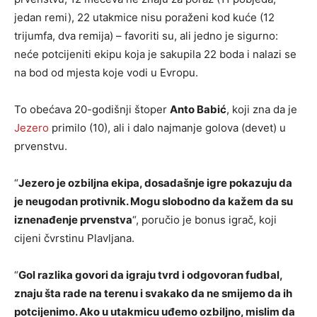
jedan remi), 22 utakmice nisu poraženi kod kuće (12
trijumfa, dva remija) – favoriti su, ali jedno je sigurno:
neće potcijeniti ekipu koja je sakupila 22 boda i nalazi se
na bod od mjesta koje vodi u Evropu.
To obećava 20-godišnji štoper
Anto Babić
, koji zna da je
Jezero
primilo (10), ali i dalo najmanje golova (devet) u
prvenstvu.
“
Jezero je ozbiljna ekipa, dosadašnje igre pokazuju da
je neugodan protivnik. Mogu slobodno da kažem da su
iznenađenje prvenstva
“, poručio je bonus igrač, koji
cijeni čvrstinu Plavljana.
“
Gol razlika govori da igraju tvrd i odgovoran fudbal,
znaju šta rade na terenu i svakako da ne smijemo da ih
potcijenimo. Ako u utakmicu uđemo ozbiljno, mislim da