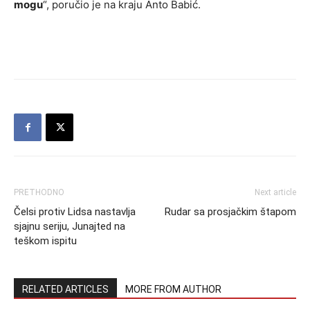
mogu
“, poručio je na kraju Anto Babić.
PRETHODNO
Next article
Čelsi protiv Lidsa nastavlja
Rudar sa prosjačkim štapom
sjajnu seriju, Junajted na
teškom ispitu
RELATED ARTICLES
MORE FROM AUTHOR