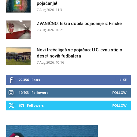
pojačanje!
7 Aug 2026. 11:31
ZVANIČNO: Iskra dobila pojačanje iz Finske
7 Aug 2026. 10:21
Novi trećeligaš se pojačao: U Cijevnu stiglo
deset novih fudbalera
7 Aug 2026. 10:16
22,356
Fans
LIKE
10,703
Followers
FOLLOW
678
Followers
FOLLOW