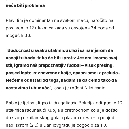
neće biti problema
“.
Plavi tim je dominantan na svakom meču, naročito na
posljednjih 12 utakmica kada su osvojena 34 boda od
mogućih 36.
“
Budućnost u svaku utakmicu ulazi sa namjerom da
osvoji tri boda, tako će biti i protiv Jezera. Imamo svoj
stil, igramo naš prepoznatljiv fudbal – visok presing,
posjed lopte, raznovrsne akcije, opasni smo iz prekida…
Nećemo odustati od toga, nadam se da ćemo tako da
nastavimo i ubuduće
“, jasan je rođeni Nikšićanin.
Babić je ljetos stigao iz drugoligaša Bokelja, odigrao je 10
utakmica računajući Kup, a u prethodnom kolu je došao
do svog debitantskog gola u plavom dresu – u pobjedi
nad Iskrom (2:0) u Danilovgradu je pogodio za 1:0.