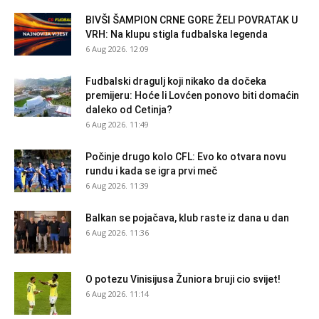
BIVŠI ŠAMPION CRNE GORE ŽELI POVRATAK U
VRH: Na klupu stigla fudbalska legenda
6 Aug 2026. 12:09
Fudbalski dragulj koji nikako da dočeka
premijeru: Hoće li Lovćen ponovo biti domaćin
daleko od Cetinja?
6 Aug 2026. 11:49
Počinje drugo kolo CFL: Evo ko otvara novu
rundu i kada se igra prvi meč
6 Aug 2026. 11:39
Balkan se pojačava, klub raste iz dana u dan
6 Aug 2026. 11:36
O potezu Vinisijusa Žuniora bruji cio svijet!
6 Aug 2026. 11:14