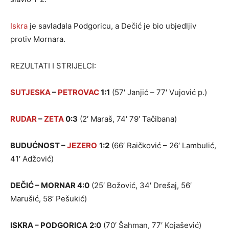
Iskra
je savladala Podgoricu, a Dečić je bio ubjedljiv
protiv Mornara.
REZULTATI I STRIJELCI:
SUTJESKA
–
PETROVAC
1:1
(57′ Janjić – 77′ Vujović p.)
RUDAR
–
ZETA
0:3
(2′ Maraš, 74′ 79′ Tačibana)
BUDUĆNOST –
JEZERO
1:2
(66′ Raičković – 26′ Lambulić,
41′ Adžović)
DEČIĆ – MORNAR 4:0
(25′ Božović, 34′ Drešaj, 56′
Marušić, 58′ Pešukić)
ISKRA – PODGORICA
2:0
(70′ Šahman, 77′ Kojašević)