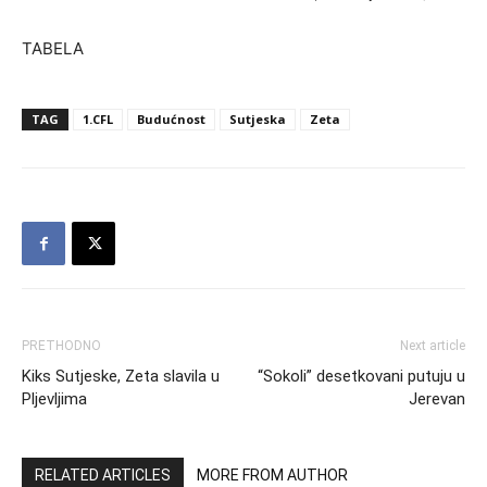
TABELA
TAG
1.CFL
Budućnost
Sutjeska
Zeta
PRETHODNO
Next article
Kiks Sutjeske, Zeta slavila u
“Sokoli” desetkovani putuju u
Pljevljima
Jerevan
RELATED ARTICLES
MORE FROM AUTHOR