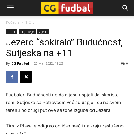
CG-
Početna
1.CFL
1.CFL
Najnovije
Vijesti
Fudbal
Jezero “šokiralo” Budućnost,
Sutjeska na +11
By
CG Fudbal
-
20 Mar 2022. 18:25
0
Fudbaleri Budućnosti ne da nijesu uspjeli da iskoriste
remi Sutjeske sa Petrovcem već su uspjeli da na svom
terenu po drugi put ove sezone izgube od Jezera.
Tim iz Plava je odigrao odličan meč i na kraju zasluženo
slavio 1-2.