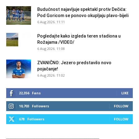
Budućnost najavljuje spektakl protiv Dečića:
Pod Goricom se ponovo okupljaju plavo-bijeli
6 Aug 2026. 11:11
Pogledajte kako izgleda teren stadiona u
Rožajama /VIDEO/
6 Aug 2026. 11:08
ZVANIČNO: Jezero predstavilo novo
pojačanje!
6 Aug 2026. 11:02
22,356
Fans
LIKE
10,703
Followers
FOLLOW
678
Followers
FOLLOW