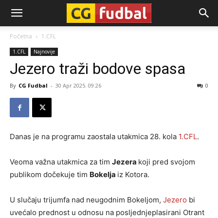
CG-
Početna
1.CFL
1.CFL
Najnovije
Fudbal
Jezero traži bodove spasa
By
CG Fudbal
-
30 Apr 2025. 09:26
0
Danas je na programu zaostala utakmica 28. kola
1.CFL
.
Veoma važna utakmica za tim
Jezera
koji pred svojom
publikom dočekuje tim
Bokelja
iz Kotora.
U slučaju trijumfa nad neugodnim Bokeljom,
Jezero
bi
uvećalo prednost u odnosu na posljednjeplasirani Otrant