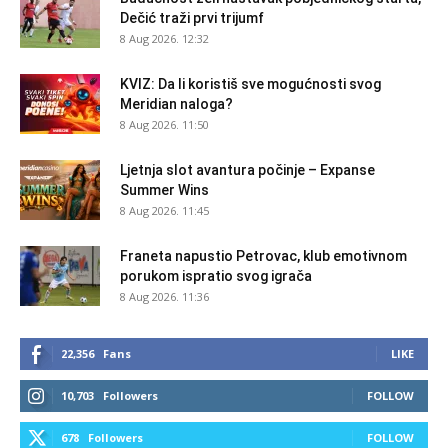
Dečić traži prvi trijumf
8 Aug 2026. 12:32
KVIZ: Da li koristiš sve mogućnosti svog
Meridian naloga?
8 Aug 2026. 11:50
Ljetnja slot avantura počinje – Expanse
Summer Wins
8 Aug 2026. 11:45
Franeta napustio Petrovac, klub emotivnom
porukom ispratio svog igrača
8 Aug 2026. 11:36
22,356
Fans
LIKE
10,703
Followers
FOLLOW
678
Followers
FOLLOW