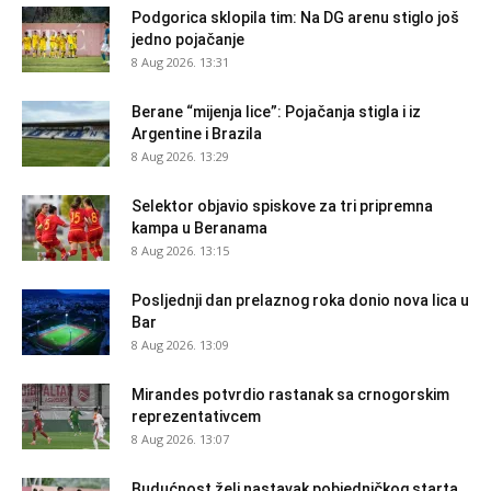
Podgorica sklopila tim: Na DG arenu stiglo još
jedno pojačanje
8 Aug 2026. 13:31
Berane “mijenja lice”: Pojačanja stigla i iz
Argentine i Brazila
8 Aug 2026. 13:29
Selektor objavio spiskove za tri pripremna
kampa u Beranama
8 Aug 2026. 13:15
Posljednji dan prelaznog roka donio nova lica u
Bar
8 Aug 2026. 13:09
Mirandes potvrdio rastanak sa crnogorskim
reprezentativcem
8 Aug 2026. 13:07
Budućnost želi nastavak pobjedničkog starta,