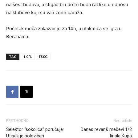
na šest bodova, a stigao bi i do tri boda razlike u odnosu
na klubove koji su van zone baraža.
Početak meča zakazan je za 14h, a utakmica se igra u
Beranama.
TAG
1.CFL
FSCG
PRETHODNO
Next article
Selektor “sokolića” poručuje:
Danas revanš mečevi 1/2
Utisak je polovičan
finala Kupa