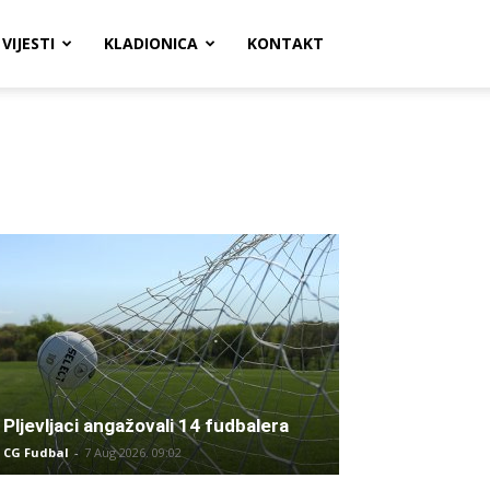
VIJESTI
KLADIONICA
KONTAKT
Pljevljaci angažovali 14 fudbalera
CG Fudbal
-
7 Aug 2026. 09:02