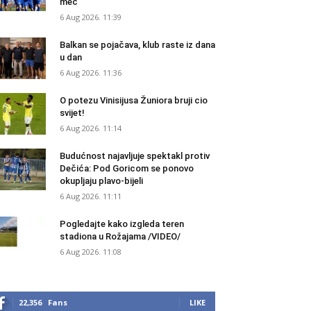
meč
6 Aug 2026. 11:39
Balkan se pojačava, klub raste iz dana
u dan
6 Aug 2026. 11:36
O potezu Vinisijusa Žuniora bruji cio
svijet!
6 Aug 2026. 11:14
Budućnost najavljuje spektakl protiv
Dečića: Pod Goricom se ponovo
okupljaju plavo-bijeli
6 Aug 2026. 11:11
Pogledajte kako izgleda teren
stadiona u Rožajama /VIDEO/
6 Aug 2026. 11:08
22,356
Fans
LIKE