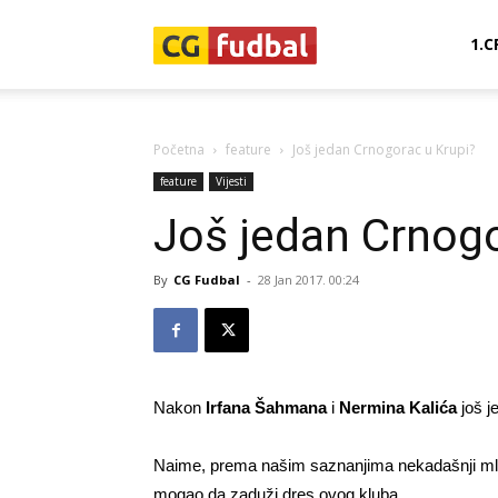
CG-
1.C
Fudbal
Početna
feature
Još jedan Crnogorac u Krupi?
feature
Vijesti
Još jedan Crnogo
By
CG Fudbal
-
28 Jan 2017. 00:24
Nakon
Irfana Šahmana
i
Nermina Kalića
još j
Naime, prema našim saznanjima nekadašnji ml
mogao da zaduži dres ovog kluba.