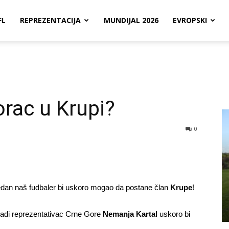
FL
REPREZENTACIJA
MUNDIJAL 2026
EVROPSKI
rac u Krupi?
0
edan naš fudbaler bi uskoro mogao da postane član
Krupe
!
adi reprezentativac Crne Gore
Nemanja Kartal
uskoro bi