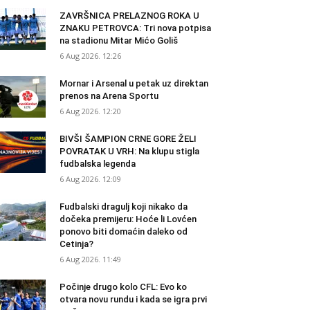
ZAVRŠNICA PRELAZNOG ROKA U
ZNAKU PETROVCA: Tri nova potpisa
na stadionu Mitar Mićo Goliš
6 Aug 2026. 12:26
Mornar i Arsenal u petak uz direktan
prenos na Arena Sportu
6 Aug 2026. 12:20
BIVŠI ŠAMPION CRNE GORE ŽELI
POVRATAK U VRH: Na klupu stigla
fudbalska legenda
6 Aug 2026. 12:09
Fudbalski dragulj koji nikako da
dočeka premijeru: Hoće li Lovćen
ponovo biti domaćin daleko od
Cetinja?
6 Aug 2026. 11:49
Počinje drugo kolo CFL: Evo ko
otvara novu rundu i kada se igra prvi