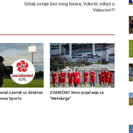
Grbalj ostaje bez svog bisera, Vukotić odlazi u
Videoton?!
senal u petak uz direktan
ZVANIČNO: Novo pojačanje za
Arena Sportu
“Metalurge”