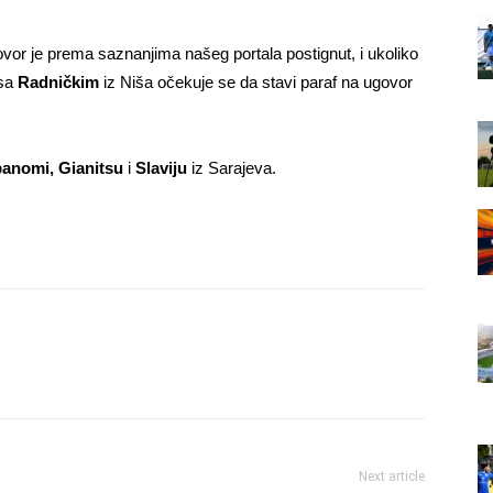
vor je prema saznanjima našeg portala postignut, i ukoliko
 sa
Radničkim
iz Niša očekuje se da stavi paraf na ugovor
anomi, Gianitsu
i
Slaviju
iz Sarajeva.
Next article