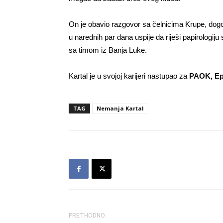
On je obavio razgovor sa čelnicima Krupe, dogo
u narednih par dana uspije da riješi papirologiju
sa timom iz Banja Luke.
Kartal je u svojoj karijeri nastupao za
PAOK, Ep
TAG
Nemanja Kartal
PRETHODNO