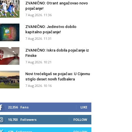
ZVANIČNO: Otrant angažovao novo
pojačanje!
7 Aug 2026. 11:36
ZVANIČNO: Jedinstvo dobilo
kapitalno pojačanje!
7 Aug 2026. 11:31
ZVANIČNO: Iskra dobila pojačanje iz
Finske
7 Aug 2026. 10:21
Novi trećeligaš se pojačao: U Cijevnu
stiglo deset novih fudbalera
7 Aug 2026. 10:16
22,356
Fans
LIKE
10,703
Followers
FOLLOW
678
Followers
FOLLOW