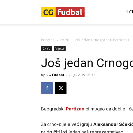
CG-
1.C
Fudbal
Početna
Ex-Yu
Još jedan Crnogorac u Partizanu
Ex-Yu
Vijesti
Još jedan Crnogo
By
CG Fudbal
-
20 Jul 2019. 08:31
Beogradski
Partizan
bi mogao da dobije i č
Za crno-bijele već igraju
Aleksandar Šćekić,
pridružiti još jedan naš reprezentativac.