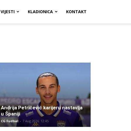
VIJESTI
KLADIONICA
KONTAKT
Andrija Petričević karijeru nastavlja
u Španiji
CG Fudbal
-
7 Aug 2026. 12:45