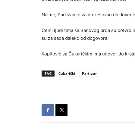
Naime, Partizan je zainteresovan da doved
Čelni ljudi tima sa Banovog brda su potvrdili
su za sada daleko od dogovora.
Kopitović sa Čukaričkim ima ugovor do kraj
TAG
Čukarički
Partizan