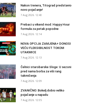
Nakon trenera, Titograd predstavio
novo pojačanje!
7 Aug 2026. 12:40
Prebaci u vikend mod: Happy Hour
formula za petak popodne
7 Aug 2026. 12:14
NOVA OPCIJA ZAMJENA+ DONOSI
VEĆU FLEKSIBILNOST TOKOM
UTAKMICE
7 Aug 2026. 12:13
Čelnici starobarske Sloge: U sezoni
pred nama borba za viši rang
takmičenja
7 Aug 2026. 12:09
ZVANIČNO: Bokelj dobio veliko
pojačanje u napadu
7 Aug 2026. 12:05