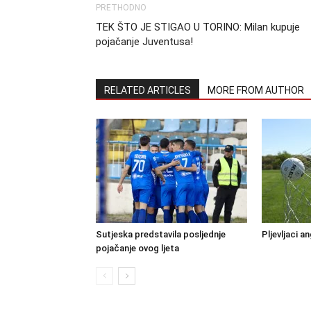
PRETHODNO
TEK ŠTO JE STIGAO U TORINO: Milan kupuje
pojačanje Juventusa!
RELATED ARTICLES
MORE FROM AUTHOR
Sutjeska predstavila posljednje
Pljevljaci a
pojačanje ovog ljeta