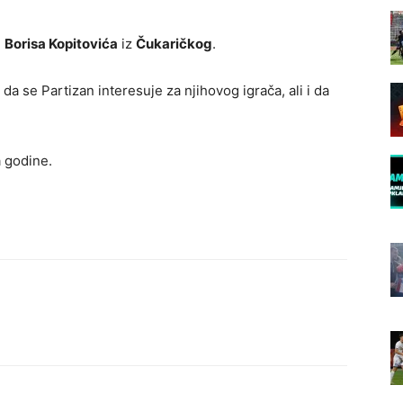
e
Borisa Kopitovića
iz
Čukaričkog
.
 da se Partizan interesuje za njihovog igrača, ali i da
a godine.