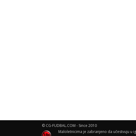
© CG-FUDBAL.COM - Since 2010
Maloletnicima je zabranjeno da učestvuju u ig