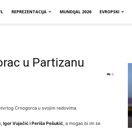
FL
REPREZENTACIJA
MUNDIJAL 2026
EVROPSKI
rac u Partizanu
0
etvrtog Crnogorca u svojim redovima.
 Igor Vujačić i Periša Pešukić
, a mogao bi im se