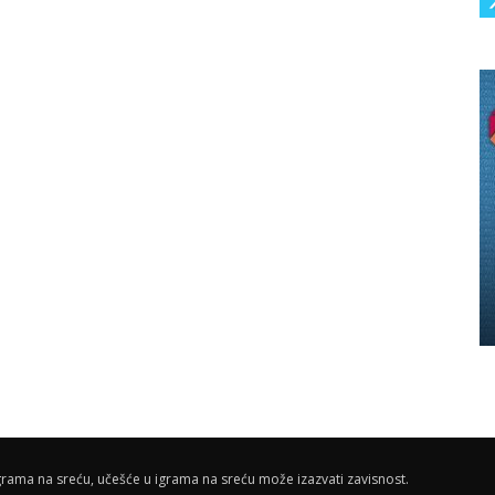
rama na sreću, učešće u igrama na sreću može izazvati zavisnost.