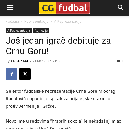
CG-
Početna
Reprezentacija
A Reprezentacija
A Reprezentacija
Najnovije
Fudbal
Još jedan igrač debituje za
Crnu Goru!
By
CG Fudbal
-
21 Mar 2022. 21:37
0
Selektor fudbalske reprezentacije Crne Gore Miodrag
Radulović dopunio je spisak za prijateljske utakmice
protiv Jermenije i Grčke.
Novo ime u redovima “hrabrih sokola” je nekadašnji mladi
reprezentativac Uroš Đuranović.