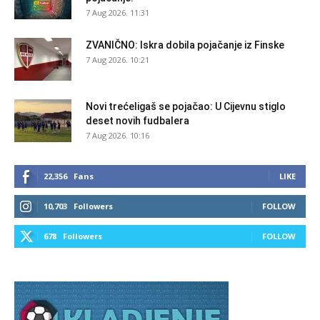
7 Aug 2026. 11:31
ZVANIČNO: Iskra dobila pojačanje iz Finske
7 Aug 2026. 10:21
Novi trećeligaš se pojačao: U Cijevnu stiglo
deset novih fudbalera
7 Aug 2026. 10:16
22,356
Fans
LIKE
10,703
Followers
FOLLOW
678
Followers
FOLLOW