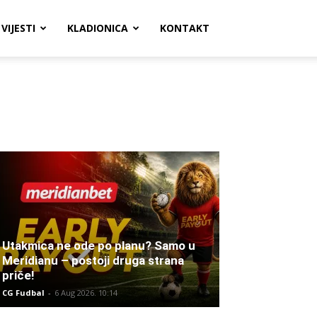
VIJESTI
KLADIONICA
KONTAKT
Utakmica ne ode po planu? Samo u
Meridianu – postoji druga strana
priče!
CG Fudbal
-
6 Aug 2026. 10:14