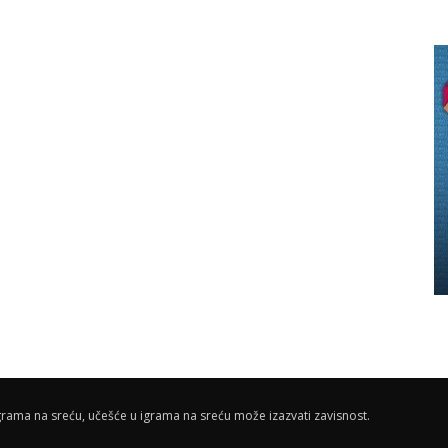
rama na sreću, učešće u igrama na sreću može izazvati zavisnost.