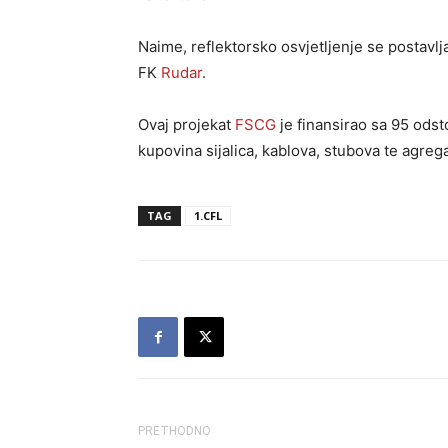
Naime, reflektorsko osvjetljenje se postavl
FK
Rudar
.
Ovaj projekat
FSCG
je finansirao sa 95 odst
kupovina sijalica, kablova, stubova te agre
TAG
1.CFL
PRETHODNO