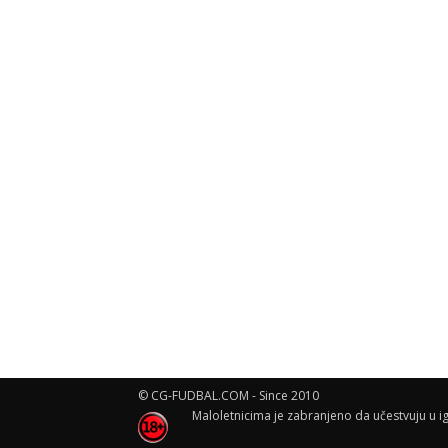
© CG-FUDBAL.COM - Since 2010
Maloletnicima je zabranjeno da učestvuju u ig