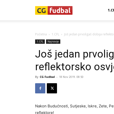
CG-
1.C
Fudbal
Početna
1.CFL
Još jedan prvoligaš dobija reflekto
1.CFL
Najnovije
Još jedan prvoli
reflektorsko osvj
By
CG Fudbal
-
18 Nov 2019. 08:50
Nakon Budućnosti, Sutjeske, Iskre, Zete, Pe
reflektore!