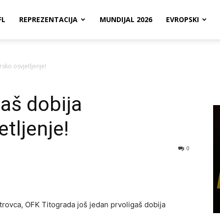
FL
REPREZENTACIJA
MUNDIJAL 2026
EVROPSKI
rsko osvjetljenje!
gaš dobija
etljenje!
0
trovca, OFK Titograda još jedan prvoligaš dobija