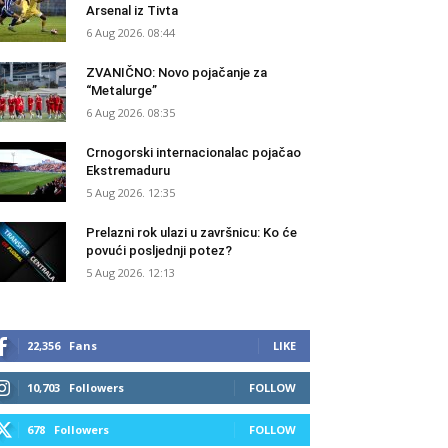
Arsenal iz Tivta
6 Aug 2026. 08:44
ZVANIČNO: Novo pojačanje za
“Metalurge”
6 Aug 2026. 08:35
Crnogorski internacionalac pojačao
Ekstremaduru
5 Aug 2026. 12:35
Prelazni rok ulazi u završnicu: Ko će
povući posljednji potez?
5 Aug 2026. 12:13
22,356
Fans
LIKE
10,703
Followers
FOLLOW
678
Followers
FOLLOW