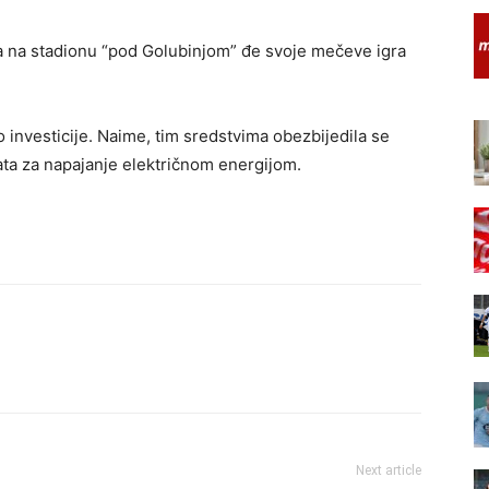
ja na stadionu “pod Golubinjom” đe svoje mečeve igra
o investicije. Naime, tim sredstvima obezbijedila se
gata za napajanje električnom energijom.
Next article