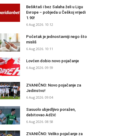
Bešiktaš i bez Salaha želi u Ligu
Evrope – pobjeda u Češkoj vrijedi
1.90!
6 Aug 2026. 10:12
Početak je jednostavniji nego što
misliš
6 Aug 2026. 10:11
Lovćen dobio novo pojačanje
6 Aug 2026. 09:59
ZVANIČNO: Novo pojačanje za
Jedinstvo!
6 Aug 2026. 09:04
Sasuolo ubjedljivo poražen,
debitovao Adžić
6 Aug 2026. 08:58
ZVANIČNO: Veliko pojačanje za