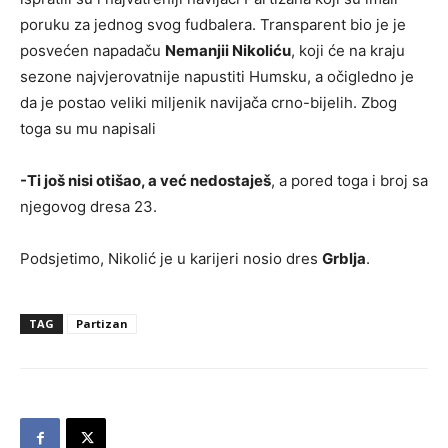
poruku za jednog svog fudbalera. Transparent bio je je
posvećen napadaču
Nemanjii Nikoliću
, koji će na kraju
sezone najvjerovatnije napustiti Humsku, a očigledno je
da je postao veliki miljenik navijača crno-bijelih. Zbog
toga su mu napisali
-Ti još nisi otišao, a već nedostaješ
, a pored toga i broj sa
njegovog dresa 23.
Podsjetimo, Nikolić je u karijeri nosio dres
Grblja
.
TAG
Partizan