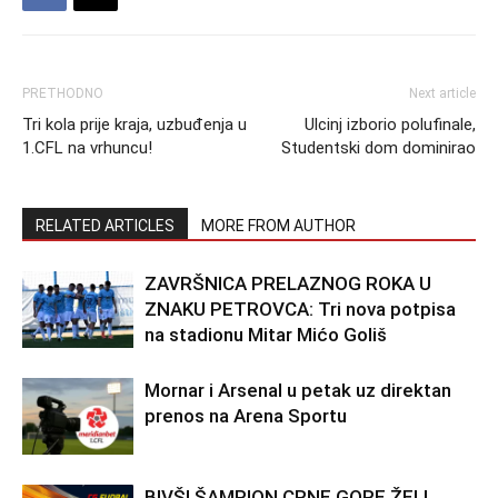
PRETHODNO
Next article
Tri kola prije kraja, uzbuđenja u
Ulcinj izborio polufinale,
1.CFL na vrhuncu!
Studentski dom dominirao
RELATED ARTICLES
MORE FROM AUTHOR
ZAVRŠNICA PRELAZNOG ROKA U
ZNAKU PETROVCA: Tri nova potpisa
na stadionu Mitar Mićo Goliš
Mornar i Arsenal u petak uz direktan
prenos na Arena Sportu
BIVŠI ŠAMPION CRNE GORE ŽELI