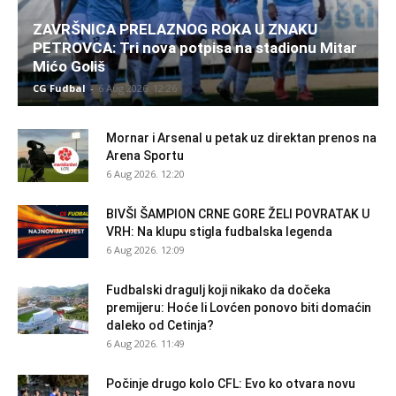
ZAVRŠNICA PRELAZNOG ROKA U ZNAKU
PETROVCA: Tri nova potpisa na stadionu Mitar
Mićo Goliš
CG Fudbal
-
6 Aug 2026. 12:26
Mornar i Arsenal u petak uz direktan prenos na
Arena Sportu
6 Aug 2026. 12:20
BIVŠI ŠAMPION CRNE GORE ŽELI POVRATAK U
VRH: Na klupu stigla fudbalska legenda
6 Aug 2026. 12:09
Fudbalski dragulj koji nikako da dočeka
premijeru: Hoće li Lovćen ponovo biti domaćin
daleko od Cetinja?
6 Aug 2026. 11:49
Počinje drugo kolo CFL: Evo ko otvara novu