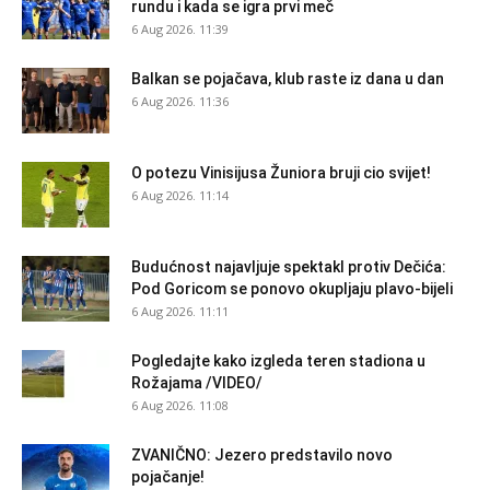
rundu i kada se igra prvi meč
6 Aug 2026. 11:39
Balkan se pojačava, klub raste iz dana u dan
6 Aug 2026. 11:36
O potezu Vinisijusa Žuniora bruji cio svijet!
6 Aug 2026. 11:14
Budućnost najavljuje spektakl protiv Dečića:
Pod Goricom se ponovo okupljaju plavo-bijeli
6 Aug 2026. 11:11
Pogledajte kako izgleda teren stadiona u
Rožajama /VIDEO/
6 Aug 2026. 11:08
ZVANIČNO: Jezero predstavilo novo
pojačanje!