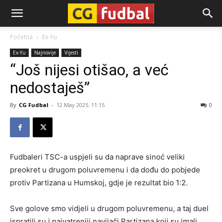
CG-
Početna
Ex-Yu
Ex-Yu
Najnovije
Vijesti
Fudbal
“Još nijesi otišao, a već
nedostaješ”
By
CG Fudbal
-
12 May 2025. 11:15
0
Fudbaleri TSC-a uspjeli su da naprave sinoć veliki
preokret u drugom poluvremenu i da dođu do pobjede
protiv Partizana u Humskoj, gdje je rezultat bio 1:2.
Sve golove smo vidjeli u drugom poluvremenu, a taj duel
ispratili su i najvatreniji navijači Partizana koji su imali