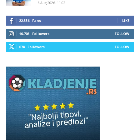
6 Aug 2026. 11:02
22,356
Fans
LIKE
10,703
Followers
FOLLOW
678
Followers
FOLLOW