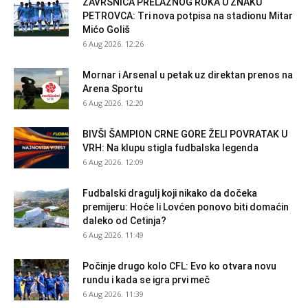
ZAVRŠNICA PRELAZNOG ROKA U ZNAKU
PETROVCA: Tri nova potpisa na stadionu Mitar
Mićo Goliš
6 Aug 2026. 12:26
Mornar i Arsenal u petak uz direktan prenos na
Arena Sportu
6 Aug 2026. 12:20
BIVŠI ŠAMPION CRNE GORE ŽELI POVRATAK U
VRH: Na klupu stigla fudbalska legenda
6 Aug 2026. 12:09
Fudbalski dragulj koji nikako da dočeka
premijeru: Hoće li Lovćen ponovo biti domaćin
daleko od Cetinja?
6 Aug 2026. 11:49
Počinje drugo kolo CFL: Evo ko otvara novu
rundu i kada se igra prvi meč
6 Aug 2026. 11:39