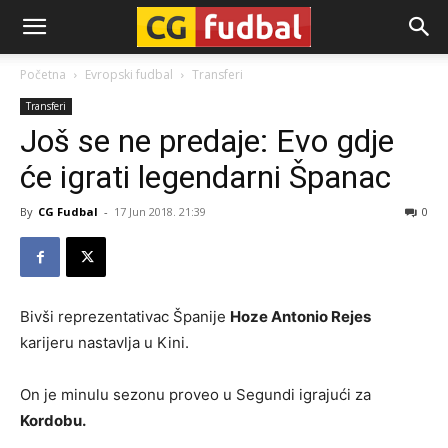
CG-
Početna
Evropski fudbal
Transferi
Transferi
Fudbal
Još se ne predaje: Evo gdje
će igrati legendarni Španac
By
CG Fudbal
-
17 Jun 2018. 21:39
0
Bivši reprezentativac Španije
Hoze Antonio Rejes
karijeru nastavlja u Kini.
On je minulu sezonu proveo u Segundi igrajući za
Kordobu.