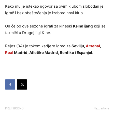
Kako mu je istekao ugovor sa ovim klubom slobodan je
igrač i bez obeštećenja je izabrao novi klub.
On će od ove sezone igrati za kineski
Ksinđijang
koji se
takmiči u Drugoj ligi Kine.
Rejes (34) je tokom karijere igrao za
Sevilju,
Arsenal
,
Real
Madrid, Atletiko Madrid, Benfiku i Espanjol
.
PRETHODNO
Next article