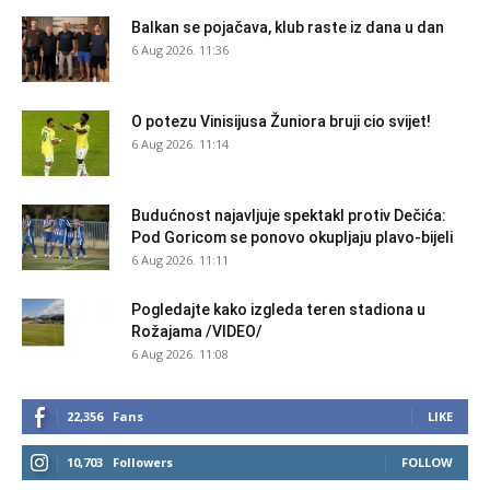
Balkan se pojačava, klub raste iz dana u dan
6 Aug 2026. 11:36
O potezu Vinisijusa Žuniora bruji cio svijet!
6 Aug 2026. 11:14
Budućnost najavljuje spektakl protiv Dečića:
Pod Goricom se ponovo okupljaju plavo-bijeli
6 Aug 2026. 11:11
Pogledajte kako izgleda teren stadiona u
Rožajama /VIDEO/
6 Aug 2026. 11:08
22,356
Fans
LIKE
10,703
Followers
FOLLOW