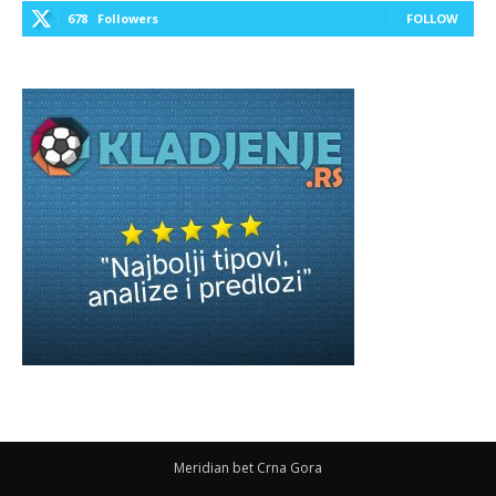
678
Followers
FOLLOW
Meridian bet Crna Gora