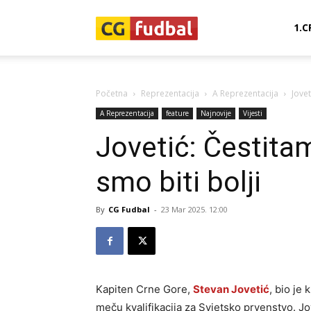
CG-
1.C
Fudbal
Početna
Reprezentacija
A Reprezentacija
Jovet
A Reprezentacija
feature
Najnovije
Vijesti
Jovetić: Čestitam
smo biti bolji
By
CG Fudbal
-
23 Mar 2025. 12:00
Kapiten Crne Gore,
Stevan Jovetić
, bio je
meču kvalifikacija za Svjetsko prvenstvo. Jov