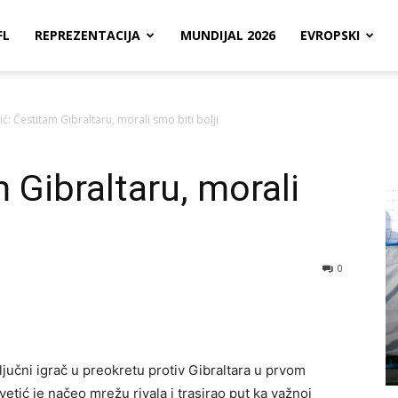
FL
REPREZENTACIJA
MUNDIJAL 2026
EVROPSKI
ić: Čestitam Gibraltaru, morali smo biti bolji
 Gibraltaru, morali
0
 ključni igrač u preokretu protiv Gibraltara u prvom
etić je načeo mrežu rivala i trasirao put ka važnoj