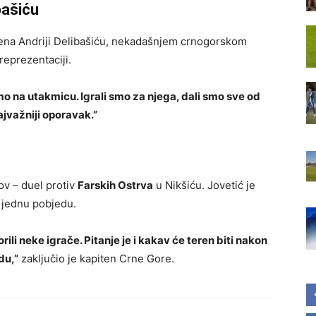
bašiću
ećena Andriji Delibašiću, nekadašnjem crnogorskom
reprezentaciji.
mo na utakmicu. Igrali smo za njega, dali smo sve od
najvažniji oporavak.”
ov – duel protiv
Farskih Ostrva
u Nikšiću. Jovetić je
š jednu pobjedu.
i neke igrače. Pitanje je i kakav će teren biti nakon
du,”
zaključio je kapiten Crne Gore.