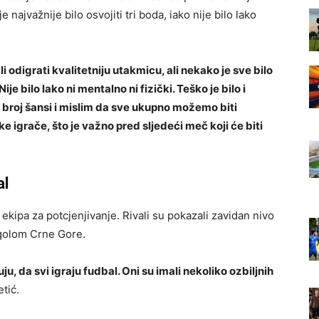
e najvažnije bilo osvojiti tri boda, iako nije bilo lako
i odigrati kvalitetniju utakmicu, ali nekako je sve bilo
e bilo lako ni mentalno ni fizički. Teško je bilo i
ki broj šansi i mislim da sve ukupno možemo biti
ke igrače, što je važno pred sljedeći meč koji će biti
al
ekipa za potcjenjivanje. Rivali su pokazali zavidan nivo
d golom Crne Gore.
, da svi igraju fudbal. Oni su imali nekoliko ozbiljnih
tić.