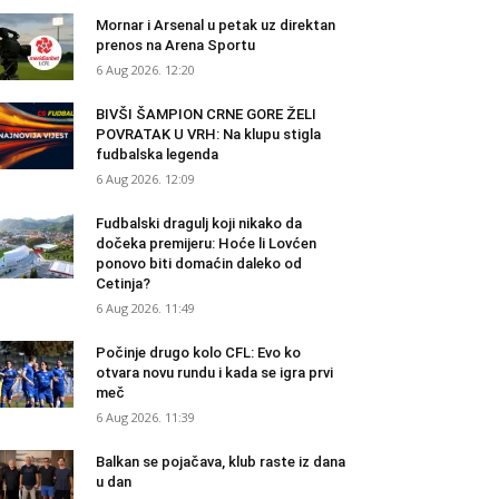
Mornar i Arsenal u petak uz direktan
prenos na Arena Sportu
6 Aug 2026. 12:20
BIVŠI ŠAMPION CRNE GORE ŽELI
POVRATAK U VRH: Na klupu stigla
fudbalska legenda
6 Aug 2026. 12:09
Fudbalski dragulj koji nikako da
dočeka premijeru: Hoće li Lovćen
ponovo biti domaćin daleko od
Cetinja?
6 Aug 2026. 11:49
Počinje drugo kolo CFL: Evo ko
otvara novu rundu i kada se igra prvi
meč
6 Aug 2026. 11:39
Balkan se pojačava, klub raste iz dana
u dan