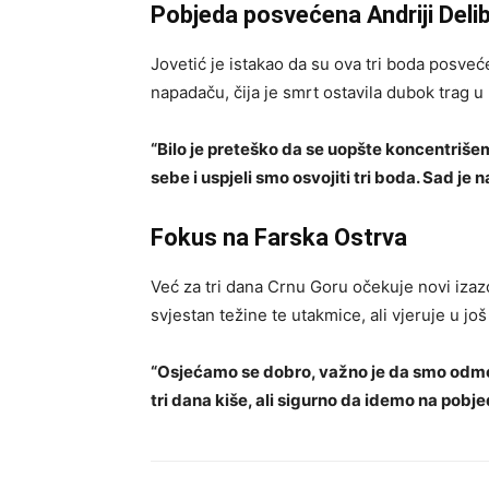
Pobjeda posvećena Andriji Deli
Jovetić je istakao da su ova tri boda posv
napadaču, čija je smrt ostavila dubok trag u 
“Bilo je preteško da se uopšte koncentriše
sebe i uspjeli smo osvojiti tri boda. Sad je 
Fokus na Farska Ostrva
Već za tri dana Crnu Goru očekuje novi izaz
svjestan težine te utakmice, ali vjeruje u jo
“Osjećamo se dobro, važno je da smo odmoril
tri dana kiše, ali sigurno da idemo na pobje