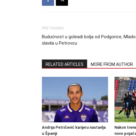
PRETHODNO
Budućnost u goleadi bolja od Podgorice, Mlado
slavila u Petrovcu
RELATED ARTICLES
MORE FROM AUTHOR
Andrija Petričević karijeru nastavlja
Nakon trene
u Španiji
novo pojača