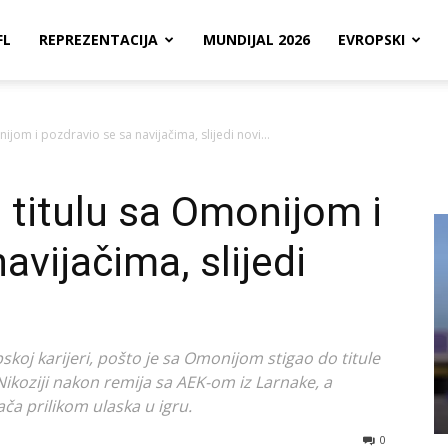
FL
REPREZENTACIJA
MUNDIJAL 2026
EVROPSKI
ijom i pozdravio se sa navijačima, slijedi novi...
 titulu sa Omonijom i
avijačima, slijedi
upskoj karijeri, pošto je sa Omonijom stigao do titule
u Nikoziji nakon remija sa AEK-om iz Larnake, a
ča prilikom ulaska u igru.
0