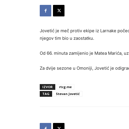
Jovetić je meč protiv ekipe iz Larnake počeo
njegov tim bio u zaostatku.
Od 66. minuta zamijenio je Matea Marića, uz v
Za dvije sezone u Omoniji, Jovetić je odigra
IZVOR
rtcg.me
TAG
Stevan Jovetić