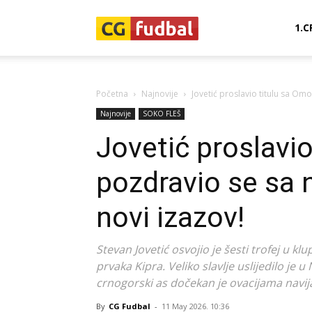
CG-
1.C
Fudbal
Početna
Najnovije
Jovetić proslavio titulu sa Omon
Najnovije
SOKO FLEŠ
Jovetić proslavio
pozdravio se sa n
novi izazov!
Stevan Jovetić osvojio je šesti trofej u kl
prvaka Kipra. Veliko slavlje uslijedilo je 
crnogorski as dočekan je ovacijama navija
By
CG Fudbal
-
11 May 2026. 10:36