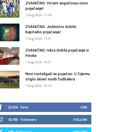
ZVANIČNO: Otrant angažovao novo
pojačanje!
7 Aug 2026. 11:36
ZVANIČNO: Jedinstvo dobilo
kapitalno pojačanje!
7 Aug 2026. 11:31
ZVANIČNO: Iskra dobila pojačanje iz
Finske
7 Aug 2026. 10:21
Novi trećeligaš se pojačao: U Cijevnu
stiglo deset novih fudbalera
7 Aug 2026. 10:16
22,356
Fans
LIKE
10,703
Followers
FOLLOW
678
Followers
FOLLOW